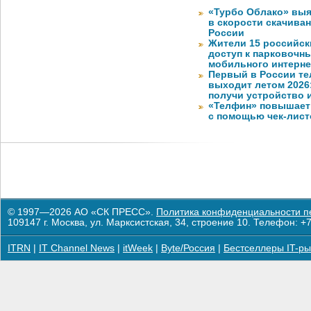
«Турбо Облако» выя
в скорости скачива
России
Жители 15 российск
доступ к парковочн
мобильного интерне
Первый в России те
выходит летом 2026
получи устройство 
«Телфин» повышает 
с помощью чек-лист
© 1997—2026 АО «СК ПРЕСС».
Политика конфиденциальности п
109147 г. Москва, ул. Марксистская, 34, строение 10. Телефон: +7
ITRN
|
IT Channel News
|
itWeek
|
Byte/Россия
|
Бестселлеры IT-ры