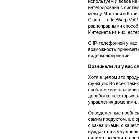
используем и вовсе не 
интегрирована с систе
между Москвой и Калин
Cisco — с IceWarp VoI
равноправными способа
Интернета из них, есте
С IP-телефонией у нас 
возможность принимать
видеоконференции.
Возникали ли у вас с
Хотя в целом это прод
функций. Во всех таки
проблеме и исправили 
доработке некоторых э
управления доменами. Х
Определенные проблемы
самим продуктом, а с 
с заказчиками, с качес
нуждаются в улучшении,
видимо, выделить допо