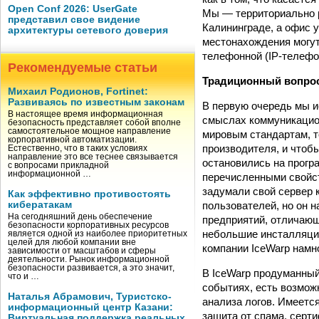
Open Conf 2026: UserGate
Мы — территориально 
представил свое видение
Калининграде, а офис 
архитектуры сетевого доверия
местонахождения могут
телефонной (IP-телефо
Рекомендуемые статьи
Традиционный вопрос
Михаил Родионов, Fortinet:
Развиваясь по известным законам
В первую очередь мы и
В настоящее время информационная
смыслах коммуникацион
безопасность представляет собой вполне
самостоятельное мощное направление
мировым стандартам, т
корпоративной автоматизации.
производителя, и чтобы
Естественно, что в таких условиях
направление это все теснее связывается
остановились на прогр
с вопросами прикладной
информационной …
перечисленными свойст
задумали свой сервер 
Как эффективно противостоять
пользователей, но он н
кибератакам
На сегодняшний день обеспечение
предприятий, отличающ
безопасности корпоративных ресурсов
небольшие инсталляции
является одной из наиболее приоритетных
целей для любой компании вне
компании IceWarp намно
зависимости от масштабов и сферы
деятельности. Рынок информационной
безопасности развивается, а это значит,
В IceWarp продуманны
что и …
событиях, есть возмож
Наталья Абрамович, Туристско-
анализа логов. Имеетс
информационный центр Казани:
защита от спама, серт
Виртуальная поддержка реальных