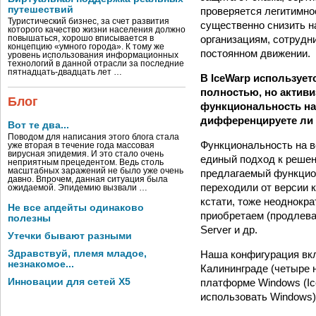
путешествий
проверяется легитимнос
Туристический бизнес, за счет развития
существенно снизить н
которого качество жизни населения должно
организациям, сотрудн
повышаться, хорошо вписывается в
концепцию «умного города». К тому же
постоянном движении.
уровень использования информационных
технологий в данной отрасли за последние
пятнадцать-двадцать лет …
В IceWarp использует
полностью, но активи
Блог
функциональность на 
дифференцируете ли 
Вот те два...
Поводом для написания этого блога стала
Функциональность на в
уже вторая в течение года массовая
вирусная эпидемия. И это стало очень
единый подход к решен
неприятным прецедентом. Ведь столь
масштабных заражений не было уже очень
предлагаемый функцион
давно. Впрочем, данная ситуация была
переходили от версии 
ожидаемой. Эпидемию вызвали …
кстати, тоже неоднокр
Не все апдейты одинаково
приобретаем (продлева
полезны
Server и др.
Утечки бывают разными
Наша конфигурация вкл
Здравствуй, племя младое,
незнакомое...
Калининграде (четыре 
платформе Windows (Ic
Инновации для сетей X5
использовать Windows)