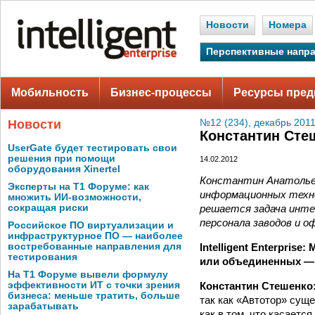
Новости
Номера
Перспективные напр
Мобильность
Бизнес-процессы
Ресурсы пред
Новости
№12 (234), декабрь 2011
Константин Сте
UserGate будет тестировать свои
решения при помощи
14.02.2012
оборудования Xinertel
Константин Анатольев
Эксперты на Т1 Форуме: как
информационных техно
множить ИИ-возможности,
решается задача инте
сокращая риски
персонала заводов и о
Российское ПО виртуализации и
инфраструктурное ПО — наиболее
Intelligent Enterpris
востребованные направления для
тестирования
или объединенных —
На Т1 Форуме вывели формулу
Константин Стешенко
эффективности ИТ с точки зрения
бизнеса: меньше тратить, больше
так как «Автотор» суще
зарабатывать
как в том, что касаетс