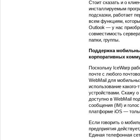
Стоит сказать и о кли
инсталлируемым прогр
подсказки, работает п
всем функциям, которы
Outlook — у нас приоб
совместимость сервера 
папки, группы.
Поддержка мобильных
корпоративных комму
Поскольку IceWarp раб
почте с любого почтово
WebMail для мобильных 
использование какого-
устройствами. Скажу о
доступно в WebMail по
сообщения (IM) и голос
платформе iOS — тольк
Если говорить о мобиль
предприятия действует
Единая телефонная сет