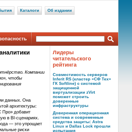
бытия
Каталоги
Об издании
зопасность
-аналитики
Лидеры
читательского
рейтинга
артнёрство. Компании
Совместимость серверов
ро», чтобы
Inferit RS (кластер «СФ Тех»
анирования
ГК Softline) с системой
защищенной
виртуализации zVirt
поможет строить
ии данных. Она
доверенные
ытой архитектуры:
инфраструктуры
С Про» добавит
Доверенная операционная
ую в BI-сценариях.
система и современные
средства защиты: Astra
рода — это упрощает
Linux и Dallas Lock прошли
иальные риски
испытания