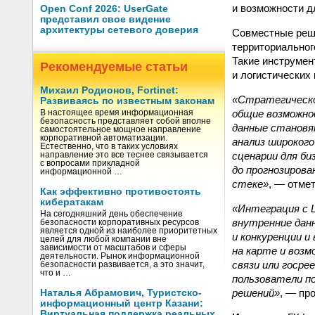
и возможности д
Open Conf 2026: UserGate
представил свое видение
архитектуры сетевого доверия
Совместные реше
территориальног
Такие инструмен
Рекомендуемые статьи
и логистических 
Михаил Родионов, Fortinet:
«Стратегическо
Развиваясь по известным законам
общие возможнос
В настоящее время информационная
безопасность представляет собой вполне
данные становя
самостоятельное мощное направление
корпоративной автоматизации.
анализ широког
Естественно, что в таких условиях
сценарии для би
направление это все теснее связывается
с вопросами прикладной
до прогнозирова
информационной …
стеке»
, — отме
Как эффективно противостоять
кибератакам
«Интеграция с L
На сегодняшний день обеспечение
внутренние дан
безопасности корпоративных ресурсов
является одной из наиболее приоритетных
и конкуренции и
целей для любой компании вне
зависимости от масштабов и сферы
на карте и воз
деятельности. Рынок информационной
связи или госре
безопасности развивается, а это значит,
что и …
пользователи по
решений»
, — пр
Наталья Абрамович, Туристско-
информационный центр Казани:
Виртуальная поддержка реальных