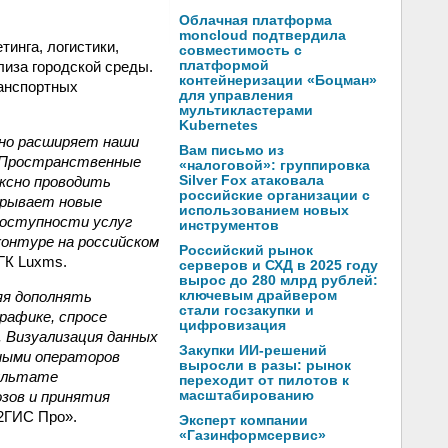
Облачная платформа
moncloud подтвердила
инга, логистики,
совместимость с
лиза городской среды.
платформой
контейнеризации «Боцман»
ранспортных
для управления
мультикластерами
Kubernetes
но расширяет наши
Вам письмо из
. Пространственные
«налоговой»: группировка
ксно проводить
Silver Fox атаковала
российские организации с
крывает новые
использованием новых
 доступности услуг
инструментов
контуре на российском
Российский рынок
ГК Luxms.
серверов и СХД в 2025 году
вырос до 280 млрд рублей:
яя дополнять
ключевым драйвером
стали госзакупки и
рафике, спросе
цифровизация
. Визуализация данных
Закупки ИИ-решений
нными операторов
выросли в разы: рынок
зультате
переходит от пилотов к
зов и принятия
масштабированию
«2ГИС Про».
Эксперт компании
«Газинформсервис»