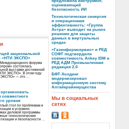
предложила инструмент,
оценивающий
безопасность ИИ
Технологическая синергия
и операционная
эффективность: «Группа
Астра» выводит на рынок
решение для защиты
данных в виртуальных
средах
жи
«Газинформсервис» и РЕД
ущей национальной
СОФТ подтвердили
и «НТИ ЭКСПО»
совместимость Ankey IDM и
РЕД АДМ Промышленная
V Международного форума
нопром» состоялась
редакция 2.0
ьной выставки достижений
«НТИ ЭКСПО». В этом году
БФТ-Холдинг
И ЭКСПО» — это …
модернизировал
информационную систему
Алтайкрайимущества
 организовать
я совместного
Мы в социальных
го уровня
сетях
глый стол по проблемам и
зации в условиях
мках деловой программы
вные технологические
тизации и безопасности …