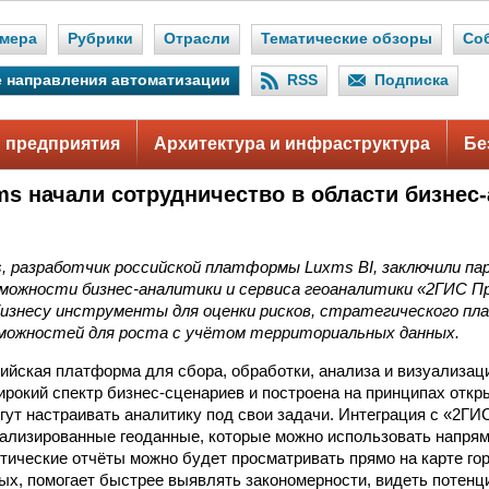
мера
Рубрики
Отрасли
Тематические обзоры
Со
 направления автоматизации
RSS
Подписка
 предприятия
Архитектура и инфраструктура
Бе
ms начали сотрудничество в области бизнес
s, разработчик российской платформы Luxms BI, заключили п
можности бизнес-аналитики и сервиса геоаналитики «2ГИС П
изнесу инструменты для оценки рисков, стратегического пл
зможностей для роста с учётом территориальных данных.
ийская платформа для сбора, обработки, анализа и визуализац
рокий спектр бизнес-сценариев и построена на принципах откр
гут настраивать аналитику под свои задачи. Интеграция с «2ГИ
ализированные геоданные, которые можно использовать напрям
тические отчёты можно будет просматривать прямо на карте го
ых, помогает быстрее выявлять закономерности, видеть потенц