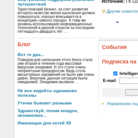
Источник:
ГК L
путешествий
Туристический бизнес, за счет развития
Другие новости
которого качество жизни населения должно
повышаться, хорошо вписывается в
концепцию «умного города». К тому же
уровень использования информационных
технологий в данной отрасли за последние
пятнадцать-двадцать лет …
Блог
События
Вот те два...
Поводом для написания этого блога стала
Подписка на
уже вторая в течение года массовая
вирусная эпидемия. И это стало очень
неприятным прецедентом. Ведь столь
Intellig
масштабных заражений не было уже очень
давно. Впрочем, данная ситуация была
E-mail
ожидаемой. Эпидемию вызвали …
Не все апдейты одинаково
полезны
Утечки бывают разными
Управление по
Здравствуй, племя младое,
незнакомое...
Инновации для сетей X5