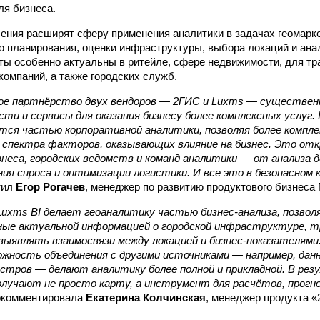
ля бизнеса.
ния расширят сферу применения аналитики в задачах геомаркет
о планирования, оценки инфраструктуры, выбора локаций и ана
ты особенно актуальны в ритейле, сфере недвижимости, для т
компаний, а также городских служб.
е партнёрство двух вендоров — 2ГИС и Luxms — существен
ти и сервисы для оказания бизнесу более комплексных услуг
тся частью корпоративной аналитики, позволяя более компле
о спектра факторов, оказывающих влияние на бизнес. Это от
знеса, городских ведомств и команд аналитики — от анализа
ния спроса и оптимизации логистики. И все это в безопасном 
тил
Егор Рогачев
, менеджер по развитию продуктового бизнеса 
uxms BI делает геоаналитику частью бизнес-анализа, позвол
ные актуальной информацией о городской инфраструктуре, т
 выявлять взаимосвязи между локацией и бизнес-показателями
можность объединения с другими источниками — например, да
естров — делают аналитику более полной и прикладной. В ре
лучают не просто карту, а инструмент для расчётов, прогно
окомментировала
Екатерина Колчинская
, менеджер продукта 