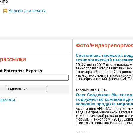
uxms
Версия для печати
Фото/Видеорепорта
Состоялась премьера вед
 рассылки
технологической выставк
20–22 июня 2017 года в рамках 
технологического развития «Тех
ent Enterprise Express
премьера обновленной национал
науки, технологий и инноваций 
она обрела новый формат: «НТ
Ассоциация «НППА»
Олег Сердюков: Мы хотим
содружество компаний дл
дпиской
создания продукта мирово
Ассоциация «НППА» провела кру
задачам промышленной автомати
технологической революции в ра
Форума «Технопром»-2017. Осно
подходы к промышленной автома