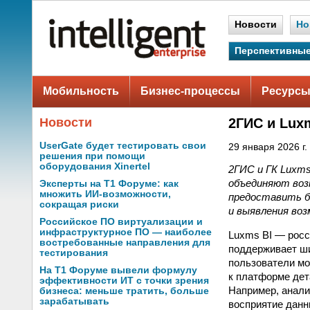
Новости
Но
Перспективные
Мобильность
Бизнес-процессы
Ресурсы
Новости
2ГИС и Lux
UserGate будет тестировать свои
29 января 2026 г.
решения при помощи
оборудования Xinertel
2ГИС и ГК Luxm
объединяют воз
Эксперты на Т1 Форуме: как
множить ИИ-возможности,
предоставить б
сокращая риски
и выявления во
Российское ПО виртуализации и
инфраструктурное ПО — наиболее
Luxms BI — росс
востребованные направления для
поддерживает ши
тестирования
пользователи мо
На Т1 Форуме вывели формулу
к платформе дет
эффективности ИТ с точки зрения
Например, анали
бизнеса: меньше тратить, больше
зарабатывать
восприятие данн