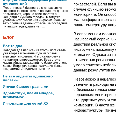
путешествий
показателей. Если вы 
Туристический бизнес, за счет развития
случае функцию термом
которого качество жизни населения должно
мониторинге. Он спосо
повышаться, хорошо вписывается в
концепцию «умного города». К тому же
малоинформативен с то
уровень использования информационных
технологий в данной отрасли за последние
лишь температуру пац
пятнадцать-двадцать лет …
В современном сложном
Блог
называемый сервисный,
действия реальной сис
Вот те два...
инструмент, поскольку
Поводом для написания этого блога стала
уже вторая в течение года массовая
компании. Однако за т
вирусная эпидемия. И это стало очень
стоимостью регионально
неприятным прецедентом. Ведь столь
масштабных заражений не было уже очень
умело сочетать неболь
давно. Впрочем, данная ситуация была
ожидаемой. Эпидемию вызвали …
данных результатов п
Не все апдейты одинаково
Невозможно и нецелесо
полезны
увеличить расходы на 
Утечки бывают разными
с бизнесом только ключ
Здравствуй, племя младое,
сервисным мониторинго
незнакомое...
стандартные услуги свя
Инновации для сетей X5
коммерции. В части же
инфраструктуры (бизне