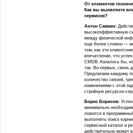
От элементов техниче
Как вы выявляете вл
сервисов?
Антон Саввин:
Дей­ст
высокоэффективную сис
между физической инфр
еще более сложно — ме
тем, как эти клиентск
впечатление, что успе
CMDB. Казалось бы, нап
так. Во-первых, связь
Предлагаем каждому по
количество связей, тре
изменениями с этой за
стройную ресурсно-се
Борис Борисов:
Успех
минимально необходимы
ложатся в программный
выполнять поиск корне
сервисный каталог и р
действительно может в