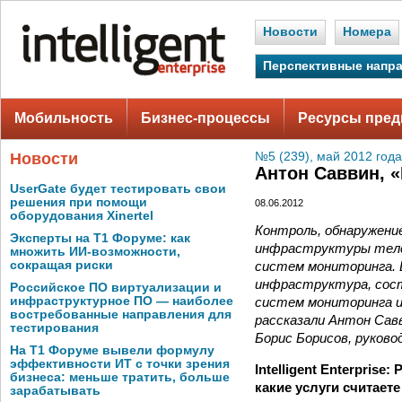
Новости
Номера
Перспективные напр
Мобильность
Бизнес-процессы
Ресурсы пред
Новости
№5 (239), май 2012 года
Антон Саввин, 
UserGate будет тестировать свои
решения при помощи
08.06.2012
оборудования Xinertel
Контроль, обнаружени
Эксперты на Т1 Форуме: как
инфраструктуры телек
множить ИИ-возможности,
систем мониторинга. 
сокращая риски
инфраструктура, сост
Российское ПО виртуализации и
систем мониторинга и
инфраструктурное ПО — наиболее
востребованные направления для
рассказали Антон Сав
тестирования
Борис Борисов, руков
На Т1 Форуме вывели формулу
эффективности ИТ с точки зрения
Intelligent Enterpris
бизнеса: меньше тратить, больше
какие услуги считае
зарабатывать