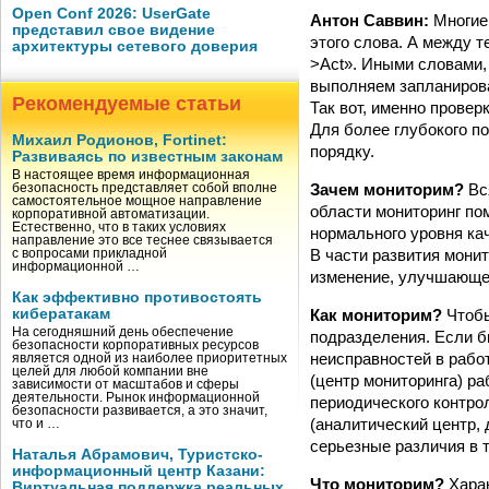
Open Conf 2026: UserGate
Антон Саввин:
Многие
представил свое видение
этого слова. А между т
архитектуры сетевого доверия
>Act». Иными словами,
выполняем запланирова
Рекомендуемые статьи
Так вот, именно провер
Для более глубокого по
Михаил Родионов, Fortinet:
порядку.
Развиваясь по известным законам
В настоящее время информационная
Зачем мониторим?
Вся
безопасность представляет собой вполне
самостоятельное мощное направление
области мониторинг по
корпоративной автоматизации.
Естественно, что в таких условиях
нормального уровня ка
направление это все теснее связывается
В части развития мони
с вопросами прикладной
информационной …
изменение, улучшающе
Как эффективно противостоять
Как мониторим?
Чтобы
кибератакам
На сегодняшний день обеспечение
подразделения. Если б
безопасности корпоративных ресурсов
неисправностей в рабо
является одной из наиболее приоритетных
целей для любой компании вне
(центр мониторинга) р
зависимости от масштабов и сферы
деятельности. Рынок информационной
периодического контрол
безопасности развивается, а это значит,
(аналитический центр, 
что и …
серьезные различия в 
Наталья Абрамович, Туристско-
информационный центр Казани:
Что мониторим?
Харак
Виртуальная поддержка реальных