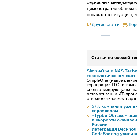
сервисных менеджеров 
демонстрация общеизв
попадает в ситуацию, 
Другие статьи
Вер
Статьи по схожей те
SimpleOne и NAS Tech
технологическом парт
SimpleOne (направление
корпорации ITG) и комп
специализирующаяся на
автоматизации ИТ-проце
о технологическом парт
57% компаний уже в
персоналом
«Турбо Облако» выя
в скорости скачива
России
Интеграция Deckhous
CodeScoring усилив