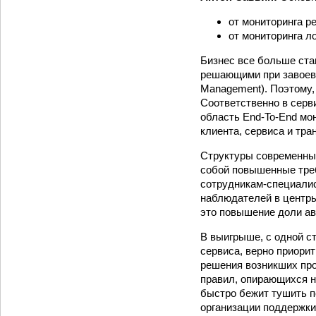
от мониторинга р
от мониторинга ло
Бизнес все больше ста
решающими при завоева
Management). Поэтому, 
Соответственно в серв
область End-To-End мо
клиента, сервиса и тра
Структуры современных
собой повышенные треб
сотрудникам-специалис
наблюдателей в центры
это повышение доли ав
В выигрыше, с одной с
сервиса, верно приори
решения возникших про
правил, опирающихся н
быстро бежит тушить п
организации поддержки