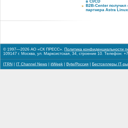
в CI/CD
B2B-Center получил 
партнера Astra Linux
© 1997—2026 АО «СК ПРЕСС».
Политика конфиденциальности п
109147 г. Москва, ул. Марксистская, 34, строение 10. Телефон: +7
ITRN
|
IT Channel News
|
itWeek
|
Byte/Россия
|
Бестселлеры IT-ры