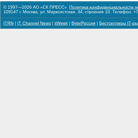
© 1997—2026 АО «СК ПРЕСС».
Политика конфиденциальности п
109147 г. Москва, ул. Марксистская, 34, строение 10. Телефон: +7
ITRN
|
IT Channel News
|
itWeek
|
Byte/Россия
|
Бестселлеры IT-ры