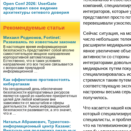
Open Conf 2026: UserGate
компаний, специализир
представил свое видение
интеграторов, которые
архитектуры сетевого доверия
представлял просто по
перевешивали узкоспе
Рекомендуемые статьи
Сейчас ситуация, на м
Михаил Родионов, Fortinet:
число небольших телек
Развиваясь по известным законам
расширили медиарынок 
В настоящее время информационная
явное увеличение объе
безопасность представляет собой вполне
самостоятельное мощное направление
активности со стороны
корпоративной автоматизации.
Естественно, что в таких условиях
интеграторами довольн
направление это все теснее связывается
медиарынок путем поку
с вопросами прикладной
информационной …
специализировалась ис
стремился таким путем
Как эффективно противостоять
кибератакам
соответствующую экспер
На сегодняшний день обеспечение
настроены весьма серьез
безопасности корпоративных ресурсов
является одной из наиболее приоритетных
получилось.
целей для любой компании вне
зависимости от масштабов и сферы
деятельности. Рынок информационной
Что касается нашей ко
безопасности развивается, а это значит,
который специализируе
что и …
специалисты, и пробле
Наталья Абрамович, Туристско-
что на телевизионном 
информационный центр Казани:
Виртуальная поддержка реальных