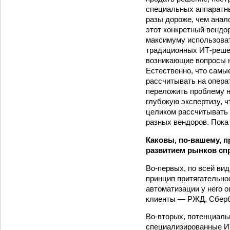
специальных аппаратны
разы дороже, чем анал
этот конкретный вендо
максимуму использоват
традиционных ИТ-решен
возникающие вопросы н
Естественно, что самы
рассчитывать на опера
переложить проблему н
глубокую экспертизу, 
целиком рассчитывать 
разных вендоров. Пока
Каковы, по-вашему, п
развитием рынков сп
Во-первых, по всей вид
прин­цип притягательно
автомати­зации у него 
клиенты — РЖД, Сберб
Во-вторых, потенциаль
специализированные ИТ