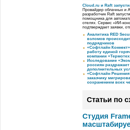
Cloud.ru и Raft запус
Провайдер облачных и AI
разработчик Raft запуст
помощника для автомати
отелях. Сервис «ИИ-кон
подтверждает заявки, о
Аналитика RED Secur
взломов происходит
подрядчиков
«Софтлайн Коннект» 
работу единой горя
компании «Термотех
Исследование «Эко
россиян раздражает
дополнительных ус
«Софтлайн Решения» 
заказчику мигриров
сохранением всех ч
Статьи по 
Студия Fram
масштабиру