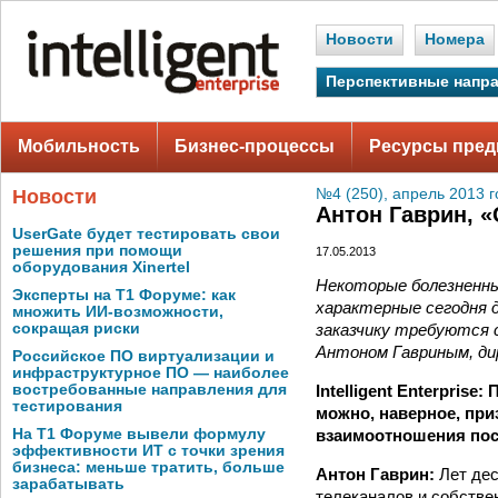
Новости
Номера
Перспективные напр
Мобильность
Бизнес-процессы
Ресурсы пред
Новости
№4 (250), апрель 2013 г
Антон Гаврин, 
UserGate будет тестировать свои
решения при помощи
17.05.2013
оборудования Xinertel
Некоторые болезненны
Эксперты на Т1 Форуме: как
характерные сегодня д
множить ИИ-возможности,
заказчику требуются 
сокращая риски
Антоном Гавриным, ди
Российское ПО виртуализации и
инфраструктурное ПО — наиболее
Intelligent Enterpri
востребованные направления для
тестирования
можно, наверное, пр
взаимоотношения пос
На Т1 Форуме вывели формулу
эффективности ИТ с точки зрения
бизнеса: меньше тратить, больше
Антон Гаврин:
Лет дес
зарабатывать
телеканалов и собстве