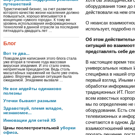
хотя бы эпизодически 
путешествий
оборудования тоже до 
Туристический бизнес, за счет развития
действовали на нем от
которого качество жизни населения должно
повышаться, хорошо вписывается в
концепцию «умного города». К тому же
О нюансах взаимоотноше
уровень использования информационных
технологий в данной отрасли за последние
использует, подробно г
пятнадцать-двадцать лет …
Об этом действитель
Блог
ситуаций во взаимоот
представлять себе де
Вот те два...
Поводом для написания этого блога стала
В настоящее время тех
уже вторая в течение года массовая
вирусная эпидемия. И это стало очень
универсальных новых И
неприятным прецедентом. Ведь столь
масштабных заражений не было уже очень
специфика в нашей отра
давно. Впрочем, данная ситуация была
первый взгляд. Иными 
ожидаемой. Эпидемию вызвали …
обработки информации,
Не все апдейты одинаково
традиционных ИТ. Поэ
полезны
всем известных корпор
Утечки бывают разными
мы по определению не 
Здравствуй, племя младое,
оборудовании. Есть сп
незнакомое...
телевизионных и инфор
Инновации для сетей X5
сочетаются в одном. Д
взаимоотношений между
Цены послестроительной
уборки
офиса
.
продать решение, пост