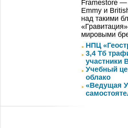
Framestore —
Emmy и Britis
над такими бл
«Гравитация»
мировыми бре
НПЦ «Геост
3,4 Тб тра
участники 
Учебный цен
облако
«Ведущая У
самостояте