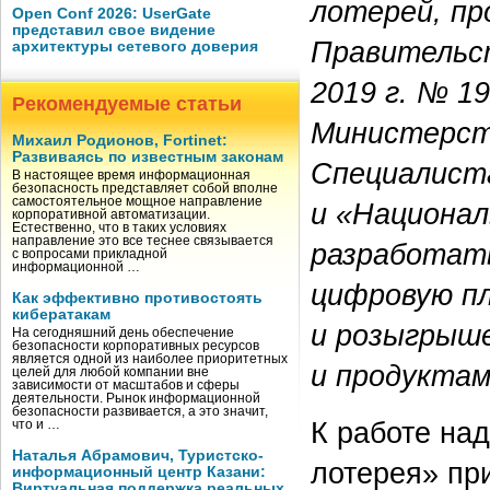
лотерей, пр
Open Conf 2026: UserGate
представил свое видение
Правительст
архитектуры сетевого доверия
2019 г. №
19
Рекомендуемые статьи
Министерст
Михаил Родионов, Fortinet:
Развиваясь по известным законам
Специалист
В настоящее время информационная
безопасность представляет собой вполне
самостоятельное мощное направление
и «Национал
корпоративной автоматизации.
Естественно, что в таких условиях
направление это все теснее связывается
разработат
с вопросами прикладной
информационной …
цифровую п
Как эффективно противостоять
кибератакам
и розыгрыше
На сегодняшний день обеспечение
безопасности корпоративных ресурсов
является одной из наиболее приоритетных
и продуктам
целей для любой компании вне
зависимости от масштабов и сферы
деятельности. Рынок информационной
безопасности развивается, а это значит,
К работе на
что и …
Наталья Абрамович, Туристско-
лотерея» при
информационный центр Казани:
Виртуальная поддержка реальных