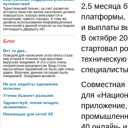
2,5 месяца 
путешествий
Туристический бизнес, за счет развития
которого качество жизни населения должно
платформы, 
повышаться, хорошо вписывается в
концепцию «умного города». К тому же
уровень использования информационных
и выплаты в
технологий в данной отрасли за последние
пятнадцать-двадцать лет …
В октябре 2
Блог
стартовал р
Вот те два...
Поводом для написания этого блога стала
техническую
уже вторая в течение года массовая
вирусная эпидемия. И это стало очень
неприятным прецедентом. Ведь столь
специалисты
масштабных заражений не было уже очень
давно. Впрочем, данная ситуация была
ожидаемой. Эпидемию вызвали …
Совместная 
Не все апдейты одинаково
полезны
для «Национ
Утечки бывают разными
Здравствуй, племя младое,
приложение,
незнакомое...
промышленн
Инновации для сетей X5
40 онлайн- 