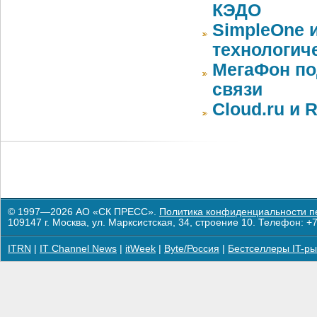
КЭДО
SimpleOne 
технологич
МегаФон по
связи
Cloud.ru и 
© 1997—2026 АО «СК ПРЕСС».
Политика конфиденциальности п
109147 г. Москва, ул. Марксистская, 34, строение 10. Телефон: +7
ITRN
|
IT Channel News
|
itWeek
|
Byte/Россия
|
Бестселлеры IT-ры