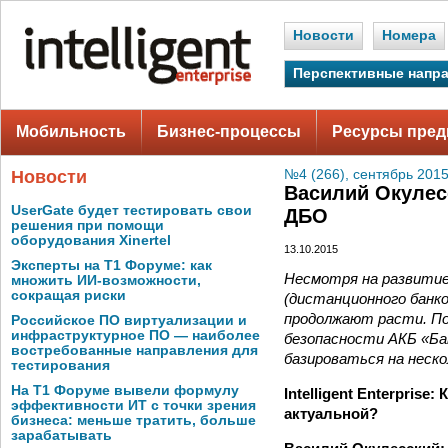
Новости
Номера
Перспективные напр
Мобильность
Бизнес-процессы
Ресурсы пред
Новости
№4 (266), сентябрь 2015
Василий Окулес
UserGate будет тестировать свои
ДБО
решения при помощи
оборудования Xinertel
13.10.2015
Эксперты на Т1 Форуме: как
Несмотря на развити
множить ИИ-возможности,
сокращая риски
(дистанционного банко
продолжают расти. По
Российское ПО виртуализации и
инфраструктурное ПО — наиболее
безопасности АКБ «Ба
востребованные направления для
базироваться на неско
тестирования
На Т1 Форуме вывели формулу
Intelligent Enterpris
эффективности ИТ с точки зрения
актуальной?
бизнеса: меньше тратить, больше
зарабатывать