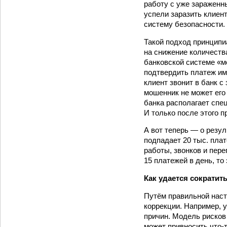
работу с уже зараженн
успели заразить клиент
систему безопасности.
Такой подход принципи
на снижение количеств
банковской системе «м
подтвердить платеж име
клиент звонит в банк с
мошенник не может его 
банка располагает спец
И только после этого 
А вот теперь — о резу
подпадает 20 тыс. пла
работы, звонков и пер
15 платежей в день, то
Как удается сократит
Путём правильной наст
коррекции. Например, у
причин. Модель рисков
может привносить что-т