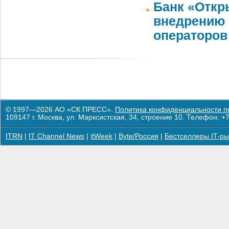
Банк «Откр
внедрению 
операторов
© 1997—2026 АО «СК ПРЕСС».
Политика конфиденциальности п
109147 г. Москва, ул. Марксистская, 34, строение 10. Телефон: +7
ITRN
|
IT Channel News
|
itWeek
|
Byte/Россия
|
Бестселлеры IT-ры