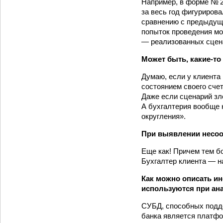
Например, в форме № 2
за весь год фигуриров
сравнению с предыдущи
попыток проведения мо
— реализованных сцена
Может быть, какие-т
Думаю, если у клиента 
состоянием своего сче
Даже если сценарий зл
А бухгалтерия вообще 
округления».
При выявлении несоот
Еще как! Причем тем б
Бухгалтер клиента — н
Как можно описать ин
используются при ан
СУБД, способных подде
банка является платфо