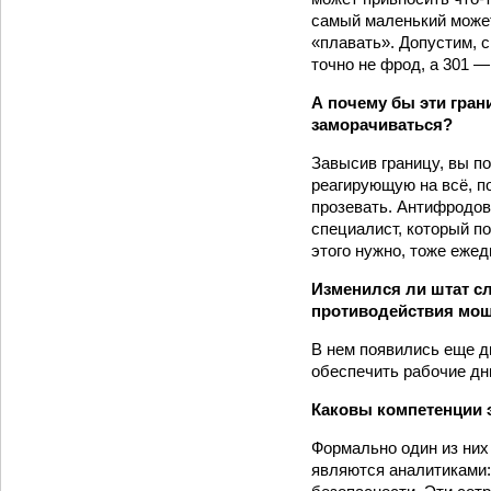
самый маленький может
«плавать». Допустим, 
точно не фрод, а 301 
А почему бы эти гран
заморачиваться?
Завысив границу, вы п
реагирующую на всё, п
прозевать. Антифродов
специалист, который п
этого нужно, тоже еже
Изменился ли штат с
противодействия мо
В нем появились еще дв
обеспечить рабочие дн
Каковы компетенции э
Формально один из них
являются аналитиками: