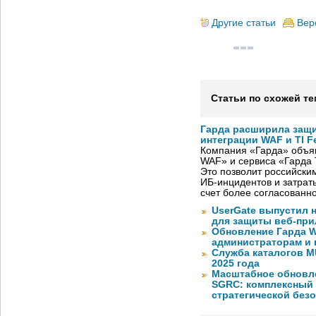
Другие статьи
Вер
Статьи по схожей те
Гарда расширила защи
интеграции WAF и TI F
Компания «Гарда» объя
WAF» и сервиса «Гарда T
Это позволит российски
ИБ-инцидентов и затрат
счет более согласованн
UserGate выпустил 
для защиты веб-пр
Обновление Гарда W
администраторам и 
Служба каталогов M
2025 года
Масштабное обновлен
SGRC: комплексный 
стратегической без