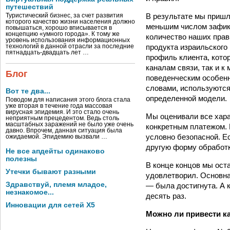
путешествий
В результате мы пришл
Туристический бизнес, за счет развития
которого качество жизни населения должно
меньшим числом зафикс
повышаться, хорошо вписывается в
концепцию «умного города». К тому же
количество наших прав
уровень использования информационных
продукта израильского
технологий в данной отрасли за последние
пятнадцать-двадцать лет …
профиль клиента, кото
каналам связи, так и к
Блог
поведенческим особенн
словами, используются
Вот те два...
определенной модели.
Поводом для написания этого блога стала
уже вторая в течение года массовая
вирусная эпидемия. И это стало очень
Мы оценивали все хара
неприятным прецедентом. Ведь столь
масштабных заражений не было уже очень
конкретным платежом. 
давно. Впрочем, данная ситуация была
условно безопасной. Е
ожидаемой. Эпидемию вызвали …
другую форму обработк
Не все апдейты одинаково
полезны
В конце концов мы ост
Утечки бывают разными
удовлетворил. Основна
Здравствуй, племя младое,
— была достигнута. А к
незнакомое...
десять раз.
Инновации для сетей X5
Можно ли привести ка