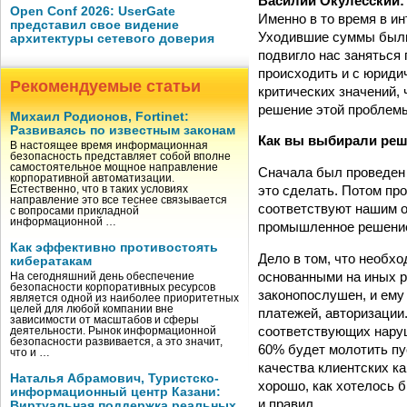
Василий Окулесский
Open Conf 2026: UserGate
Именно в то время в и
представил свое видение
Уходившие суммы были
архитектуры сетевого доверия
подвигло нас заняться
происходить и с юриди
Рекомендуемые статьи
критических значений, 
решение этой проблемы
Михаил Родионов, Fortinet:
Развиваясь по известным законам
Как вы выбирали реш
В настоящее время информационная
безопасность представляет собой вполне
самостоятельное мощное направление
Сначала был проведен 
корпоративной автоматизации.
это сделать. Потом про
Естественно, что в таких условиях
направление это все теснее связывается
соответствуют нашим 
с вопросами прикладной
информационной …
промышленное решение 
Как эффективно противостоять
Дело в том, что необх
кибератакам
основанными на иных р
На сегодняшний день обеспечение
безопасности корпоративных ресурсов
законопослушен, и ему
является одной из наиболее приоритетных
целей для любой компании вне
платежей, авторизации.
зависимости от масштабов и сферы
соответствующих наруше
деятельности. Рынок информационной
безопасности развивается, а это значит,
60% будет молотить пу
что и …
качества клиентских ка
Наталья Абрамович, Туристско-
хорошо, как хотелось 
информационный центр Казани:
и правил.
Виртуальная поддержка реальных