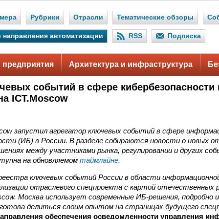
мера
Рубрики
Отрасли
Тематические обзоры
Со
 направления автоматизации
RSS
Подписка
 предприятия
Архитектура и инфраструктура
Бе
чевых событий в сфере кибербезопасности 
на ICT.Moscow
.
cow запустил агрегатор ключевых событий в сфере информа
ости (ИБ) в России. В разделе собираются новости о новых 
шениях между участниками рынка, регулировании и других со
тупна на обновляемом
таймлайне
.
реестра ключевых событий России в области информационно
ализации отраслевого спецпроекта с картой отечественных р
scow. Москва использует современные ИБ-решения, подробно 
и готова делиться своим опытом на страницах будущего спец
направления обеспечения осведомленности управления и