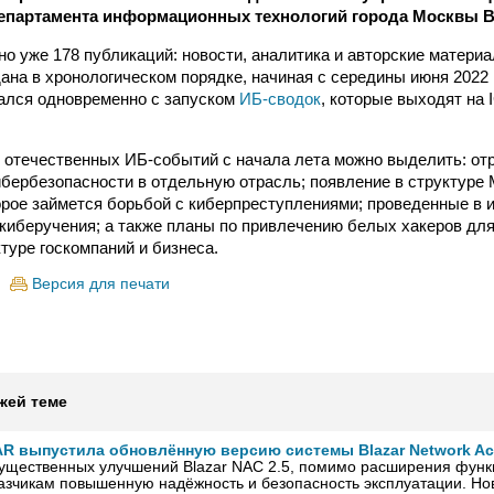
Департамента информационных технологий города Москвы В
но уже 178 публикаций: новости, аналитика и авторские матери
на в хронологическом порядке, начиная с середины июня 2022 
ался одновременно с запуском
ИБ-сводок
, которые выходят на
 отечественных ИБ-событий с начала лета можно выделить: о
бербезопасности в отдельную отрасль; появление в структуре 
орое займется борьбой с киберпреступлениями; проведенные в 
иберучения; а также планы по привлечению белых хакеров для
туре госкомпаний и бизнеса.
Версия для печати
жей теме
R выпустила обновлённую версию системы Blazar Network Acc
существенных улучшений Blazar NAC 2.5, помимо расширения функ
азчикам повышенную надёжность и безопасность эксплуатации. Но