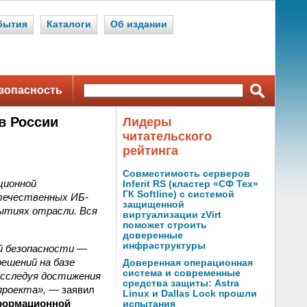
бытия
Каталоги
Об издании
зопасность
в России
Лидеры
читательского
рейтинга
Совместимость серверов
ционной
Inferit RS (кластер «СФ Тех»
ГК Softline) с системой
отечественных ИБ-
защищенной
бытиях отрасли. Вся
виртуализации zVirt
поможет строить
доверенные
инфраструктуры
й безопасности —
ешений на базе
Доверенная операционная
система и современные
исследуя достижения
средства защиты: Astra
проекта»,
— заявил
Linux и Dallas Lock прошли
нформационной
испытания