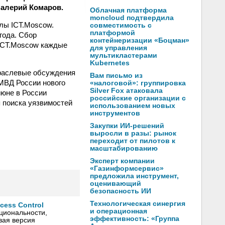
алерий Комаров.
Облачная платформа
moncloud подтвердила
алы ICT.Moscow.
совместимость с
платформой
года. Сбор
контейнеризации «Боцман»
 ICT.Moscow каждые
для управления
мультикластерами
Kubernetes
траслевые обсуждения
Вам письмо из
МВД России нового
«налоговой»: группировка
Silver Fox атаковала
июне в России
российские организации с
 поиска уязвимостей
использованием новых
инструментов
Закупки ИИ-решений
выросли в разы: рынок
переходит от пилотов к
масштабированию
Эксперт компании
«Газинформсервис»
предложила инструмент,
оценивающий
безопасность ИИ
Технологическая синергия
ess Control
и операционная
циональности,
эффективность: «Группа
вая версия