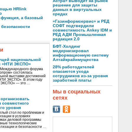
Астра» выводит на рынок
решение для защиты
ощью HRlink
данных в виртуальных
ю
средах
 функция, а базовый
«Газинформсервис» и РЕД
СОФТ подтвердили
 безопасности
совместимость Ankey IDM и
РЕД АДМ Промышленная
редакция 2.0
БФТ-Холдинг
жи
модернизировал
информационную систему
ущей национальной
Алтайкрайимущества
и «НТИ ЭКСПО»
28% работодателей
V Международного форума
опасаются ухода
нопром» состоялась
сотрудников из-за уровня
ьной выставки достижений
«НТИ ЭКСПО». В этом году
заработной платы
И ЭКСПО» — это …
Мы в социальных
сетях
 организовать
я совместного
го уровня
глый стол по проблемам и
зации в условиях
мках деловой программы
вные технологические
тизации и безопасности …