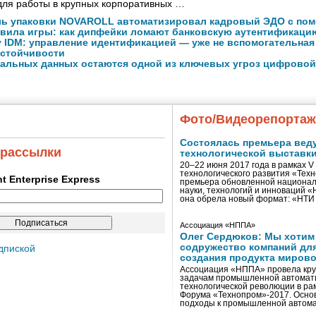
для работы в крупных корпоративных …
ь упаковки NOVAROLL автоматизировал кадровый ЭДО с пом
авила игры: как дипфейки ломают банковскую аутентификаци
y IDM: управление идентификацией — уже не вспомогательная
устойчивости
нальных данных остаются одной из ключевых угроз цифровой
Фото/Видеорепорта
Состоялась премьера вед
 рассылки
технологической выставк
20–22 июня 2017 года в рамках 
технологического развития «Тех
ent Enterprise Express
премьера обновленной национал
науки, технологий и инноваций 
она обрела новый формат: «НТ
Ассоциация «НППА»
Олег Сердюков: Мы хотим
содружество компаний дл
дпиской
создания продукта мирово
Ассоциация «НППА» провела кру
задачам промышленной автомати
технологической революции в ра
Форума «Технопром»-2017. Осно
подходы к промышленной автома