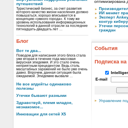
оптимизирована 
путешествий
Производител
Туристический бизнес, за счет развития
которого качество жизни населения должно
ИИ меняет пр
повышаться, хорошо вписывается в
Эксперт Anke
концепцию «умного города». К тому же
контур кибер
уровень использования информационных
Утечки персо
технологий в данной отрасли за последние
пятнадцать-двадцать лет …
граждан
Блог
События
Вот те два...
Поводом для написания этого блога стала
уже вторая в течение года массовая
Подписка на
вирусная эпидемия. И это стало очень
неприятным прецедентом. Ведь столь
масштабных заражений не было уже очень
Intellig
давно. Впрочем, данная ситуация была
ожидаемой. Эпидемию вызвали …
E-mail
Не все апдейты одинаково
полезны
Утечки бывают разными
Управление по
Здравствуй, племя младое,
незнакомое...
Инновации для сетей X5