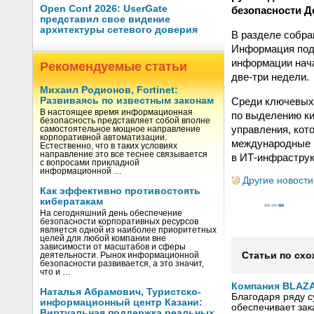
Open Conf 2026: UserGate
безопасности 
представил свое видение
архитектуры сетевого доверия
В разделе собра
Информация пода
информации нач
Рекомендуемые статьи
две-три недели.
Михаил Родионов, Fortinet:
Среди ключевых
Развиваясь по известным законам
В настоящее время информационная
по выделению ки
безопасность представляет собой вполне
управления, кот
самостоятельное мощное направление
корпоративной автоматизации.
международные к
Естественно, что в таких условиях
направление это все теснее связывается
в ИТ-инфраструк
с вопросами прикладной
информационной …
Другие новости
Как эффективно противостоять
кибератакам
На сегодняшний день обеспечение
безопасности корпоративных ресурсов
является одной из наиболее приоритетных
целей для любой компании вне
зависимости от масштабов и сферы
Статьи по схо
деятельности. Рынок информационной
безопасности развивается, а это значит,
что и …
Компания BLAZA
Наталья Абрамович, Туристско-
Благодаря ряду 
информационный центр Казани:
обеспечивает зак
Виртуальная поддержка реальных