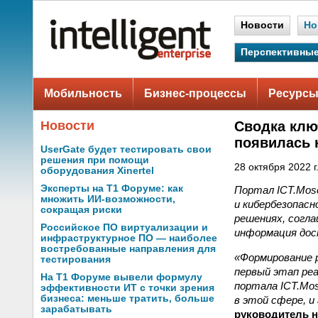
Новости
Но
Перспективные
Мобильность
Бизнес-процессы
Ресурсы
Новости
Сводка клю
появилась 
UserGate будет тестировать свои
решения при помощи
28 октября 2022 г
оборудования Xinertel
Эксперты на Т1 Форуме: как
Портал ICT.Mos
множить ИИ-возможности,
и кибербезопасн
сокращая риски
решениях, согла
Российское ПО виртуализации и
информация дос
инфраструктурное ПО — наиболее
востребованные направления для
«Формирование 
тестирования
первый этап ре
На Т1 Форуме вывели формулу
портала ICT.Mo
эффективности ИТ с точки зрения
бизнеса: меньше тратить, больше
в этой сфере, 
зарабатывать
руководитель 