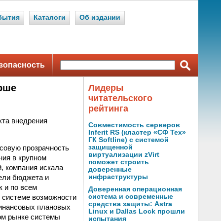
бытия
Каталоги
Об издании
зопасность
рше
Лидеры
читательского
рейтинга
кта внедрения
Совместимость серверов
Inferit RS (кластер «СФ Тех»
ГК Softline) с системой
совую прозрачность
защищенной
виртуализации zVirt
ния в крупном
поможет строить
, компания искала
доверенные
ели бюджета и
инфраструктуры
к и по всем
Доверенная операционная
в системе возможности
система и современные
средства защиты: Astra
финансовых плановых
Linux и Dallas Lock прошли
ом рынке системы
испытания