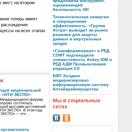
предложила инструмент,
 мест, на втором
оценивающий
безопасность ИИ
Технологическая синергия
ания теперь имеет
и операционная
ь расхождения
эффективность: «Группа
оцессы на всех этапах
Астра» выводит на рынок
решение для защиты
данных в виртуальных
средах
«Газинформсервис» и РЕД
СОФТ подтвердили
совместимость Ankey IDM и
РЕД АДМ Промышленная
редакция 2.0
БФТ-Холдинг
жи
модернизировал
информационную систему
Алтайкрайимущества
ущей национальной
и «НТИ ЭКСПО»
Мы в социальных
V Международного форума
нопром» состоялась
сетях
ьной выставки достижений
«НТИ ЭКСПО». В этом году
И ЭКСПО» — это …
 организовать