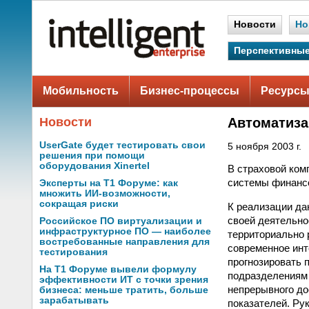
Новости
Но
Перспективные
Мобильность
Бизнес-процессы
Ресурсы
Новости
Автоматиза
UserGate будет тестировать свои
5 ноября 2003 г.
решения при помощи
оборудования Xinertel
В страховой ко
системы финансо
Эксперты на Т1 Форуме: как
множить ИИ-возможности,
сокращая риски
К реализации да
своей деятельно
Российское ПО виртуализации и
инфраструктурное ПО — наиболее
территориально 
востребованные направления для
современное инт
тестирования
прогнозировать п
На Т1 Форуме вывели формулу
подразделениям 
эффективности ИТ с точки зрения
непрерывного д
бизнеса: меньше тратить, больше
зарабатывать
показателей. Р