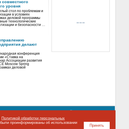
я совместного
го уровня
глый стол по проблемам и
зации в условиях
мках деловой программы
вные технологические
тизации и безопасности …
управлению
едприятия делают
ународная конференция
ми «Ставка на
инар Ассоциации развития
CE Moscow Spring
рамках деловой
орядке использования материалов сайта
emag.ru
..
с
Политикой обработки персональных
о были проинформированы об использовании
Принять