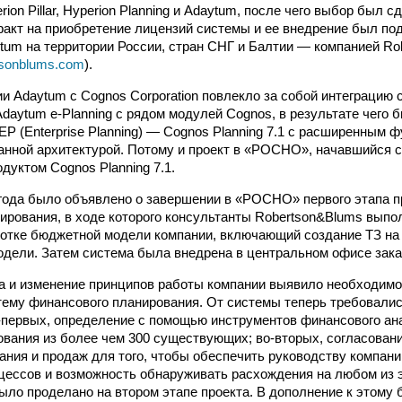
rion Pillar, Hyperion Planning и Adaytum, после чего выбор был с
ракт на приобретение лицензий системы и ее внедрение был по
tum на территории России, стран СНГ и Балтии — компанией Ro
rtsonblums.com
).
и Adaytum c Cognos Corporation повлекло за собой интеграцию
Adaytum e-Planning с рядом модулей Cognos, в результате чего 
EP (Enterprise Planning) — Cognos Planning 7.1 с расширенным 
нной архитектурой. Потому и проект в «РОСНО», начавшийся с
дуктом Cognos Planning 7.1.
года было объявлено о завершении в «РОСНО» первого этапа п
рования, в ходе которого консультанты Robertson&Blums выпо
ботке бюджетной модели компании, включающий создание ТЗ на
дели. Затем система была внедрена в центральном офисе зака
а и изменение принципов работы компании выявило необходимо
тему финансового планирования. От системы теперь требовали
-первых, определение с помощью инструментов финансового а
ования из более чем 300 существующих; во-вторых, согласован
ания и продаж для того, чтобы обеспечить руководству компани
ессов и возможность обнаруживать расхождения на любом из 
было проделано на втором этапе проекта. В дополнение к этому