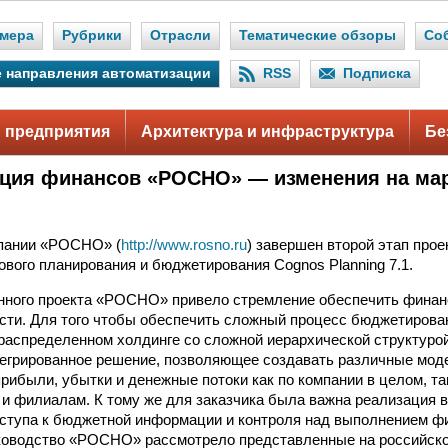
мера
Рубрики
Отрасли
Тематические обзоры
Со
 направления автоматизации
RSS
Подписка
 предприятия
Архитектура и инфраструктура
Бе
ция финансов «РОСНО» — изменения на ма
мпании «РОСНО» (
http://www.rosno.ru
) завершен второй этап прое
вого планирования и бюджетирования Cognos Planning 7.1.
нного проекта «РОСНО» привело стремление обеспечить финан
сти. Для того чтобы обеспечить сложный процесс бюджетирова
распределенном холдинге со сложной иерархической структурой
егрированное решение, позволяющее создавать различные мод
рибыли, убытки и денежные потоки как по компании в целом, та
и филиалам. К тому же для заказчика была важна реализация 
оступа к бюджетной информации и контроля над выполнением 
уководство «РОСНО» рассмотрело представленные на российск