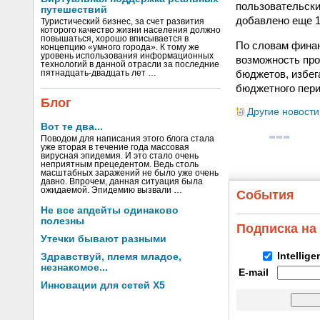
пользовательски
путешествий
добавлено еще 1
Туристический бизнес, за счет развития
которого качество жизни населения должно
повышаться, хорошо вписывается в
По словам фина
концепцию «умного города». К тому же
уровень использования информационных
возможность про
технологий в данной отрасли за последние
бюджетов, избег
пятнадцать-двадцать лет …
бюджетного пери
Блог
Другие новости
Вот те два...
Поводом для написания этого блога стала
уже вторая в течение года массовая
вирусная эпидемия. И это стало очень
неприятным прецедентом. Ведь столь
масштабных заражений не было уже очень
давно. Впрочем, данная ситуация была
ожидаемой. Эпидемию вызвали …
События
Не все апдейты одинаково
полезны
Подписка на
Утечки бывают разными
Intellig
Здравствуй, племя младое,
незнакомое...
E-mail
Инновации для сетей X5