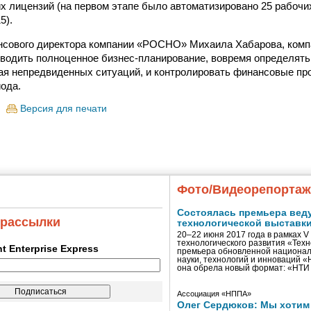
х лицензий (на первом этапе было автоматизировано 25 рабочих
5).
нсового директора компании «РОСНО» Михаила Хабарова, комп
водить полноценное бизнес-планирование, вовремя определят
ая непредвиденных ситуаций, и контролировать финансовые пр
ода.
Версия для печати
Фото/Видеорепорта
Состоялась премьера вед
 рассылки
технологической выставк
20–22 июня 2017 года в рамках 
технологического развития «Тех
ent Enterprise Express
премьера обновленной национал
науки, технологий и инноваций 
она обрела новый формат: «НТ
Ассоциация «НППА»
Олег Сердюков: Мы хотим