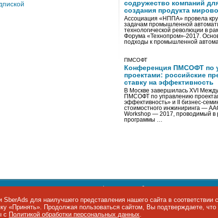
содружество компаний дл
дпиской
создания продукта мирово
Ассоциация «НППА» провела кру
задачам промышленной автомати
технологической революции в ра
Форума «Технопром»-2017. Осно
подходы к промышленной автома
ПМСОФТ
Конференция ПМСОФТ по 
проектами: российские пр
ставку на эффективность
В Москве завершилась XVI Межд
ПМСОФТ по управлению проекта
эффективность» и II бизнес-сем
стоимостного инжиниринга — AA
Workshop — 2017, проводимый в 
программы …
ости персональных данных
,
информация об авторских правах и п
фон: +7 495 974-22-60. Факс: +7 495 974-22-63. E-mail:
siteeditor@i
 SberAds для наилучшего представления нашего сайта в соответствии 
опку «Принять». Продолжая пользоваться сайтом, Вы подтверждаете, чт
ы IT-рынка
ы с
Политикой обработки персональных данных
.