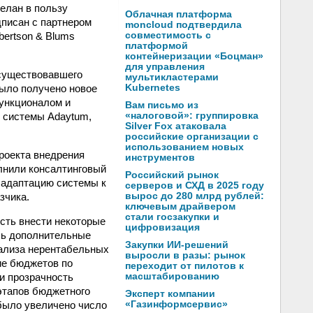
делан в пользу
Облачная платформа
дписан с партнером
moncloud подтвердила
bertson & Blums
совместимость с
платформой
контейнеризации «Боцман»
для управления
 существовавшего
мультикластерами
было получено новое
Kubernetes
функционалом и
Вам письмо из
 системы Adaytum,
«налоговой»: группировка
Silver Fox атаковала
российские организации с
использованием новых
роекта внедрения
инструментов
лнили консалтинговый
Российский рынок
 адаптацию системы к
серверов и СХД в 2025 году
зчика.
вырос до 280 млрд рублей:
ключевым драйвером
стали госзакупки и
сть внести некоторые
цифровизация
сь дополнительные
Закупки ИИ-решений
нализа нерентабельных
выросли в разы: рынок
ие бюджетов по
переходит от пилотов к
и прозрачность
масштабированию
этапов бюджетного
Эксперт компании
 было увеличено число
«Газинформсервис»