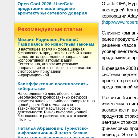
Oracle OFA, Hype
Open Conf 2026: UserGate
представил свое видение
последней. Конт
архитектуры сетевого доверия
корпорации Aday
(
http://www.robe
Рекомендуемые статьи
Слияние компани
ранее продукта 
Михаил Родионов, Fortinet:
Развиваясь по известным законам
решение класса 
В настоящее время информационная
усовершенствова
безопасность представляет собой вполне
продолжился про
самостоятельное мощное направление
корпоративной автоматизации.
Естественно, что в таких условиях
В феврале 2003 
направление это все теснее связывается
с вопросами прикладной
системы бюджети
информационной …
проект по разра
Как эффективно противостоять
предложенной мо
кибератакам
На сегодняшний день обеспечение
Развитие бизнес
безопасности корпоративных ресурсов
является одной из наиболее приоритетных
изменения в сис
целей для любой компании вне
зависимости от масштабов и сферы
возможности: во
деятельности. Рынок информационной
продуктов страх
безопасности развивается, а это значит,
что и …
центрам страхов
финансовых проц
Наталья Абрамович, Туристско-
информационный центр Казани:
периода. Это и 
Виртуальная поддержка реальных