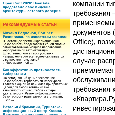
компании ти
Open Conf 2026: UserGate
представил свое видение
архитектуры сетевого доверия
требования 
применяемым
Рекомендуемые статьи
документов (
Михаил Родионов, Fortinet:
Развиваясь по известным законам
Office), воз
В настоящее время информационная
безопасность представляет собой вполне
самостоятельное мощное направление
дистанционн
корпоративной автоматизации.
Естественно, что в таких условиях
направление это все теснее связывается
случае распр
с вопросами прикладной
информационной …
приемлемая 
Как эффективно противостоять
кибератакам
обслуживани
На сегодняшний день обеспечение
безопасности корпоративных ресурсов
является одной из наиболее приоритетных
требования 
целей для любой компании вне
зависимости от масштабов и сферы
деятельности. Рынок информационной
«Квартира.Р
безопасности развивается, а это значит,
что и …
инвестирова
Наталья Абрамович, Туристско-
информационный центр Казани:
Виртуальная поддержка реальных