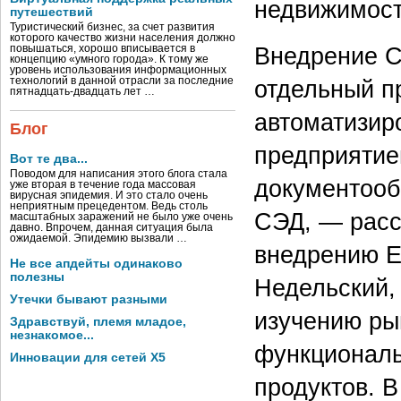
недвижимост
путешествий
Туристический бизнес, за счет развития
которого качество жизни населения должно
Внедрение С
повышаться, хорошо вписывается в
концепцию «умного города». К тому же
уровень использования информационных
технологий в данной отрасли за последние
отдельный п
пятнадцать-двадцать лет …
автоматизир
Блог
предприятие
Вот те два...
Поводом для написания этого блога стала
документооб
уже вторая в течение года массовая
вирусная эпидемия. И это стало очень
неприятным прецедентом. Ведь столь
СЭД, — расс
масштабных заражений не было уже очень
давно. Впрочем, данная ситуация была
ожидаемой. Эпидемию вызвали …
внедрению E
Не все апдейты одинаково
полезны
Недельский,
Утечки бывают разными
изучению ры
Здравствуй, племя младое,
незнакомое...
функциональ
Инновации для сетей X5
продуктов. В