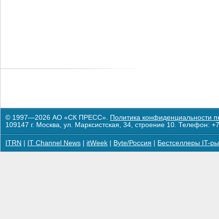
© 1997—2026 АО «СК ПРЕСС».
Политика конфиденциальности п
109147 г. Москва, ул. Марксистская, 34, строение 10. Телефон: +7
ITRN
|
IT Channel News
|
itWeek
|
Byte/Россия
|
Бестселлеры IT-ры