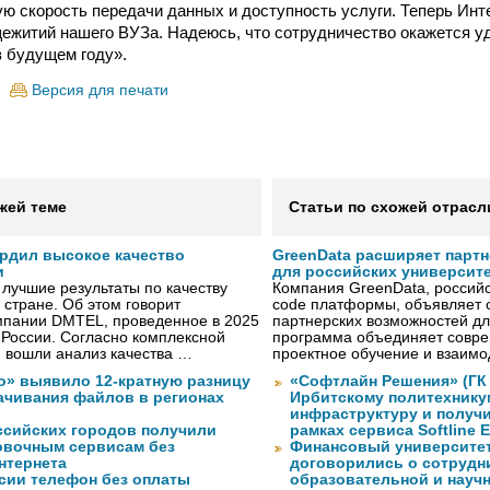
ю скорость передачи данных и доступность услуги. Теперь Инт
ежитий нашего ВУЗа. Надеюсь, что сотрудничество окажется у
в будущем году».
Версия для печати
жей теме
Статьи по схожей отрасл
рдил высокое качество
GreenData расширяет парт
и
для российских университ
лучшие результаты по качеству
Компания GreenData, российс
 стране. Об этом говорит
code платформы, объявляет 
мпании DMTEL, проведенное в 2025
партнерских возможностей дл
х России. Согласно комплексной
программа объединяет совре
ю вошли анализ качества …
проектное обучение и взаимо
о» выявило 12-кратную разницу
«Софтлайн Решения» (ГК S
качивания файлов в регионах
Ирбитскому политехнику
инфраструктуру и получ
ссийских городов получили
рамках сервиса Softline E
ковочным сервисам без
Финансовый университет
нтернета
договорились о сотрудн
сии телефон без оплаты
образовательной и науч