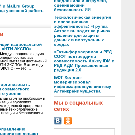
предложила инструмент,
оценивающий
и Mail.ru Group
безопасность ИИ
ода успешной работы
Технологическая синергия
и операционная
эффективность: «Группа
Астра» выводит на рынок
жи
решение для защиты
данных в виртуальных
ущей национальной
средах
и «НТИ ЭКСПО»
«Газинформсервис» и РЕД
V Международного форума
СОФТ подтвердили
нопром» состоялась
совместимость Ankey IDM и
ьной выставки достижений
«НТИ ЭКСПО». В этом году
РЕД АДМ Промышленная
И ЭКСПО» — это …
редакция 2.0
БФТ-Холдинг
модернизировал
 организовать
информационную систему
я совместного
Алтайкрайимущества
го уровня
глый стол по проблемам и
Мы в социальных
зации в условиях
мках деловой программы
сетях
вные технологические
тизации и безопасности …
управлению
едприятия делают