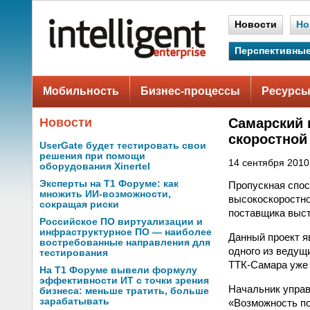
Новости
Но
Перспективные
Мобильность
Бизнес-процессы
Ресурсы
Новости
Самарский 
скоростной
UserGate будет тестировать свои
решения при помощи
14 сентября 2010 
оборудования Xinertel
Эксперты на Т1 Форуме: как
Пропускная спос
множить ИИ-возможности,
высокоскоростно
сокращая риски
поставщика выст
Российское ПО виртуализации и
инфраструктурное ПО — наиболее
Данный проект 
востребованные направления для
одного из ведущ
тестирования
ТТК-Самара уже 
На Т1 Форуме вывели формулу
эффективности ИТ с точки зрения
Начальник управ
бизнеса: меньше тратить, больше
зарабатывать
«Возможность по