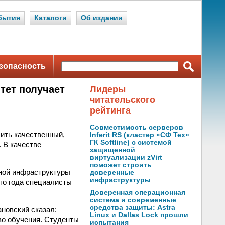
бытия
Каталоги
Об издании
зопасность
тет получает
Лидеры
читательского
рейтинга
Совместимость серверов
чить качественный,
Inferit RS (кластер «СФ Тех»
ГК Softline) с системой
 В качестве
защищенной
виртуализации zVirt
поможет строить
ной инфраструктуры
доверенные
инфраструктуры
ого года специалисты
Доверенная операционная
система и современные
средства защиты: Astra
новский сказал:
Linux и Dallas Lock прошли
во обучения. Студенты
испытания