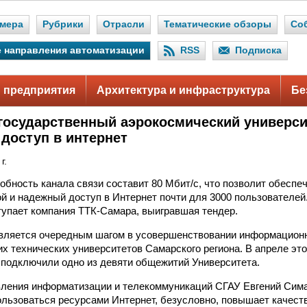
мера
Рубрики
Отрасли
Тематические обзоры
Со
 направления автоматизации
RSS
Подписка
 предприятия
Архитектура и инфраструктура
Бе
государственный аэрокосмический универси
 доступ в интернет
г.
обность канала связи составит 80 Мбит/с, что позволит обеспе
й и надежный доступ в Интернет почти для 3000 пользователей.
упает компания ТТК-Самара, выигравшая тендер.
является очередным шагом в усовершенствовании информацион
их технических университетов Самарского региона. В апреле эт
подключили одно из девяти общежитий Университета.
ления информатизации и телекоммуникаций СГАУ Евгений Сима
льзоваться ресурсами Интернет, безусловно, повышает качест