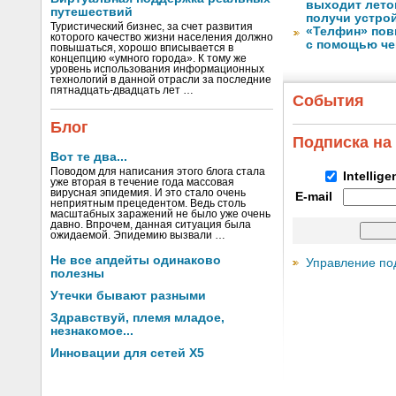
выходит лето
путешествий
получи устрой
Туристический бизнес, за счет развития
«Телфин» пов
которого качество жизни населения должно
с помощью че
повышаться, хорошо вписывается в
концепцию «умного города». К тому же
уровень использования информационных
технологий в данной отрасли за последние
пятнадцать-двадцать лет …
События
Блог
Подписка на
Вот те два...
Поводом для написания этого блога стала
Intellig
уже вторая в течение года массовая
вирусная эпидемия. И это стало очень
E-mail
неприятным прецедентом. Ведь столь
масштабных заражений не было уже очень
давно. Впрочем, данная ситуация была
ожидаемой. Эпидемию вызвали …
Не все апдейты одинаково
Управление по
полезны
Утечки бывают разными
Здравствуй, племя младое,
незнакомое...
Инновации для сетей X5