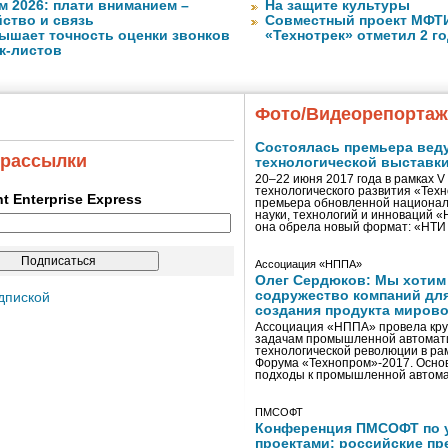
м 2026: плати вниманием –
На защите культуры
ство и связь
Совместный проект МФТИ 
ышает точность оценки звонков
«Технотрек» отметил 2 г
к-листов
Фото/Видеорепорта
Состоялась премьера вед
 рассылки
технологической выставк
20–22 июня 2017 года в рамках 
технологического развития «Тех
ent Enterprise Express
премьера обновленной национал
науки, технологий и инноваций 
она обрела новый формат: «НТ
Ассоциация «НППА»
Олег Сердюков: Мы хотим
содружество компаний дл
дпиской
создания продукта мирово
Ассоциация «НППА» провела кру
задачам промышленной автомати
технологической революции в ра
Форума «Технопром»-2017. Осно
подходы к промышленной автома
ПМСОФТ
Конференция ПМСОФТ по 
проектами: российские пр