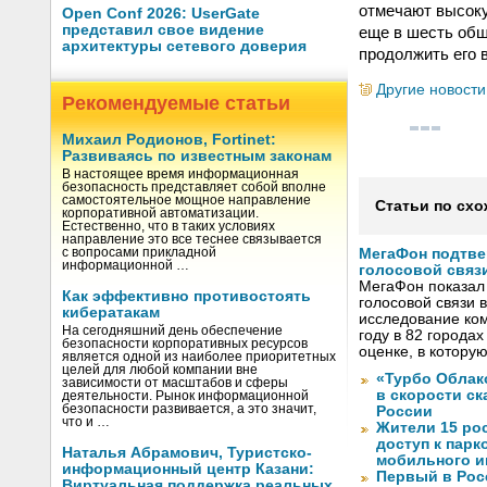
отмечают высоку
Open Conf 2026: UserGate
представил свое видение
еще в шесть общ
архитектуры сетевого доверия
продолжить его 
Другие новости
Рекомендуемые статьи
Михаил Родионов, Fortinet:
Развиваясь по известным законам
В настоящее время информационная
безопасность представляет собой вполне
самостоятельное мощное направление
Статьи по схо
корпоративной автоматизации.
Естественно, что в таких условиях
направление это все теснее связывается
с вопросами прикладной
МегаФон подтве
информационной …
голосовой связ
МегаФон показал 
Как эффективно противостоять
голосовой связи в
кибератакам
исследование ко
На сегодняшний день обеспечение
году в 82 города
безопасности корпоративных ресурсов
оценке, в котору
является одной из наиболее приоритетных
целей для любой компании вне
«Турбо Облак
зависимости от масштабов и сферы
в скорости с
деятельности. Рынок информационной
безопасности развивается, а это значит,
России
что и …
Жители 15 ро
доступ к пар
Наталья Абрамович, Туристско-
мобильного и
информационный центр Казани:
Первый в Рос
Виртуальная поддержка реальных