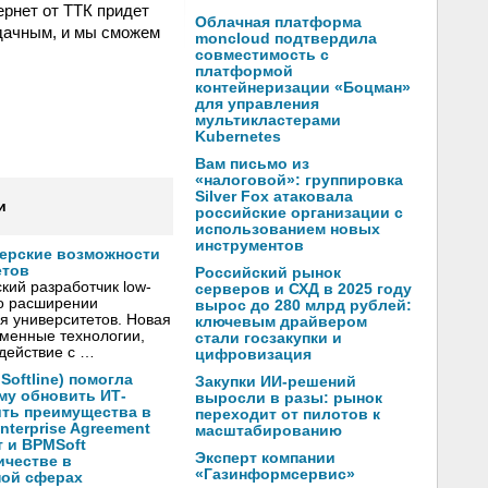
ернет от ТТК придет
Облачная платформа
дачным, и мы сможем
moncloud подтвердила
совместимость с
платформой
контейнеризации «Боцман»
для управления
мультикластерами
Kubernetes
Вам письмо из
«налоговой»: группировка
Silver Fox атаковала
и
российские организации с
использованием новых
инструментов
нерские возможности
етов
Российский рынок
кий разработчик low-
серверов и СХД в 2025 году
о расширении
вырос до 280 млрд рублей:
я университетов. Новая
ключевым драйвером
менные технологии,
стали госзакупки и
действие с …
цифровизация
oftline) помогла
Закупки ИИ-решений
му обновить ИТ-
выросли в разы: рынок
ить преимущества в
переходит от пилотов к
nterprise Agreement
масштабированию
 и BPMSoft
Эксперт компании
ичестве в
«Газинформсервис»
ной сферах