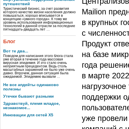
Централизов
путешествий
Туристический бизнес, за счет развития
Mailion пре
которого качество жизни населения должно
повышаться, хорошо вписывается в
концепцию «умного города». К тому же
в крупных г
уровень использования информационных
технологий в данной отрасли за последние
пятнадцать-двадцать лет …
с численнос
Блог
Продукт отве
Вот те два...
на базе мик
Поводом для написания этого блога стала
уже вторая в течение года массовая
года решени
вирусная эпидемия. И это стало очень
неприятным прецедентом. Ведь столь
масштабных заражений не было уже очень
в марте 2022
давно. Впрочем, данная ситуация была
ожидаемой. Эпидемию вызвали …
нагрузочное
Не все апдейты одинаково
полезны
поддержки о
Утечки бывают разными
Здравствуй, племя младое,
пользовател
незнакомое...
Инновации для сетей X5
уже провели
компаний с 