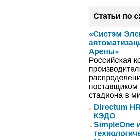
Статьи по 
«Систэм Эле
автоматизац
Арены»
Российская ко
производител
распределени
поставщиком 
стадиона в м
Directum HR
КЭДО
SimpleOne 
технологич