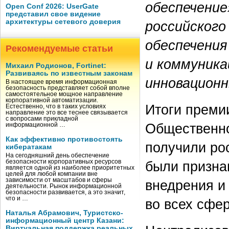
обеспечение
Open Conf 2026: UserGate
представил свое видение
архитектуры сетевого доверия
российского
обеспечения
Рекомендуемые статьи
и коммуника
Михаил Родионов, Fortinet:
Развиваясь по известным законам
инновацион
В настоящее время информационная
безопасность представляет собой вполне
самостоятельное мощное направление
корпоративной автоматизации.
Итоги преми
Естественно, что в таких условиях
направление это все теснее связывается
с вопросами прикладной
Общественно
информационной …
Как эффективно противостоять
получили ро
кибератакам
На сегодняшний день обеспечение
были призна
безопасности корпоративных ресурсов
является одной из наиболее приоритетных
целей для любой компании вне
зависимости от масштабов и сферы
внедрения и
деятельности. Рынок информационной
безопасности развивается, а это значит,
что и …
во всех сфе
Наталья Абрамович, Туристско-
информационный центр Казани:
Виртуальная поддержка реальных