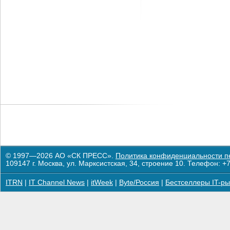
© 1997—2026 АО «СК ПРЕСС».
Политика конфиденциальности п
109147 г. Москва, ул. Марксистская, 34, строение 10. Телефон: +7
ITRN
|
IT Channel News
|
itWeek
|
Byte/Россия
|
Бестселлеры IT-ры