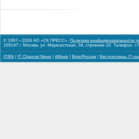
© 1997—2026 АО «СК ПРЕСС».
Политика конфиденциальности п
109147 г. Москва, ул. Марксистская, 34, строение 10. Телефон: +7
ITRN
|
IT Channel News
|
itWeek
|
Byte/Россия
|
Бестселлеры IT-ры