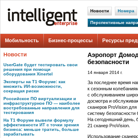
Новости
Номера
Перспективные напр
Мобильность
Бизнес-процессы
Ресурсы пред
Новости
Аэропорт Домод
безопасности
UserGate будет тестировать свои
решения при помощи
14 января 2014 г.
оборудования Xinertel
Эксперты на Т1 Форуме: как
За последнее время на
множить ИИ-возможности,
к сезонным колебаниям
сокращая риски
с обслуживанием широк
Российское ПО виртуализации и
досмотра и обслуживаю
инфраструктурное ПО — наиболее
сканеров ProVision дл
востребованные направления для
тестирования
систему безопасности
На сегодняшний день, 
На Т1 Форуме вывели формулу
эффективности ИТ с точки зрения
21 сканер ProVision.
бизнеса: меньше тратить, больше
зарабатывать
Использование сканеро