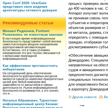
Open Conf 2026: UserGate
процесс проверки, вкл
представил свое видение
до 400 человек в час.
архитектуры сетевого доверия
Аппарат излучает волн
не проникая сквозь те
Рекомендуемые статьи
субъектов и операторо
объектов размером от 
Михаил Родионов, Fortinet:
из металла, дерева, ст
Развиваясь по известным законам
определить с помощью
В настоящее время информационная
граждан, отображая то
безопасность представляет собой вполне
самостоятельное мощное направление
досматриваемого субъе
корпоративной автоматизации.
Естественно, что в таких условиях
направление это все теснее связывается
«Обеспечение авиацион
с вопросами прикладной
информационной …
Домодедово. Специали
направленных на обес
Как эффективно противостоять
кибератакам
судов и авиационного 
На сегодняшний день обеспечение
предполетного досмотр
безопасности корпоративных ресурсов
специальных технологи
является одной из наиболее приоритетных
целей для любой компании вне
для оперативного беск
зависимости от масштабов и сферы
деятельности. Рынок информационной
в аэропорту Домодедов
безопасности развивается, а это значит,
что и …
Другие новости
Ве
Наталья Абрамович, Туристско-
информационный центр Казани:
Виртуальная поддержка реальных