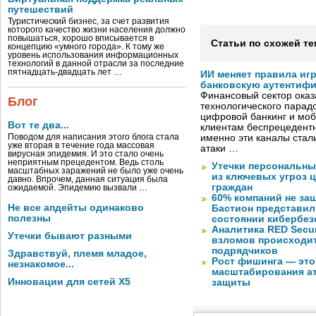
путешествий
Туристический бизнес, за счет развития
которого качество жизни населения должно
повышаться, хорошо вписывается в
Статьи по схожей те
концепцию «умного города». К тому же
уровень использования информационных
технологий в данной отрасли за последние
пятнадцать-двадцать лет …
ИИ меняет правила иг
банковскую аутентиф
Финансовый сектор оказ
Блог
технологического парадо
цифровой банкинг и мо
Вот те два...
клиентам беспрецедентн
Поводом для написания этого блога стала
именно эти каналы стал
уже вторая в течение года массовая
атаки …
вирусная эпидемия. И это стало очень
неприятным прецедентом. Ведь столь
Утечки персональны
масштабных заражений не было уже очень
из ключевых угроз 
давно. Впрочем, данная ситуация была
граждан
ожидаемой. Эпидемию вызвали …
60% компаний не за
Не все апдейты одинаково
Бастион представил
полезны
состоянии кибербез
Аналитика RED Secur
Утечки бывают разными
взломов происходит
подрядчиков
Здравствуй, племя младое,
Рост фишинга — это
незнакомое...
масштабирования ат
Инновации для сетей X5
защиты