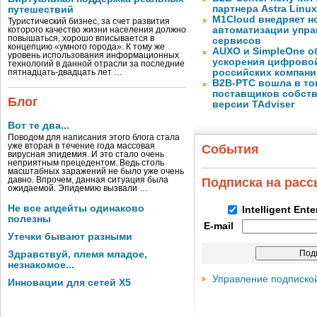
партнера Astra Linux
путешествий
M1Cloud внедряет н
Туристический бизнес, за счет развития
автоматизации упра
которого качество жизни населения должно
повышаться, хорошо вписывается в
сервисов
концепцию «умного города». К тому же
AUXO и SimpleOne о
уровень использования информационных
ускорения цифрово
технологий в данной отрасли за последние
российских компани
пятнадцать-двадцать лет …
B2B-РТС вошла в то
поставщиков собст
Блог
версии TAdviser
Вот те два...
Поводом для написания этого блога стала
уже вторая в течение года массовая
События
вирусная эпидемия. И это стало очень
неприятным прецедентом. Ведь столь
масштабных заражений не было уже очень
давно. Впрочем, данная ситуация была
Подписка на рас
ожидаемой. Эпидемию вызвали …
Не все апдейты одинаково
Intelligent Ent
полезны
E-mail
Утечки бывают разными
Здравствуй, племя младое,
незнакомое...
Управление подписко
Инновации для сетей X5