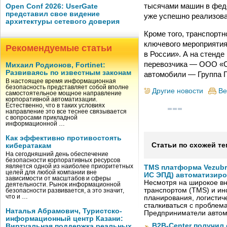
тысячами машин в феде
Open Conf 2026: UserGate
представил свое видение
уже успешно реализова
архитектуры сетевого доверия
Кроме того, транспорт
ключевого мероприятия
Рекомендуемые статьи
в России». А на стенд
перевозчика — ООО «С
Михаил Родионов, Fortinet:
Развиваясь по известным законам
автомобили — Группа 
В настоящее время информационная
безопасность представляет собой вполне
Другие новости
Ве
самостоятельное мощное направление
корпоративной автоматизации.
Естественно, что в таких условиях
направление это все теснее связывается
с вопросами прикладной
информационной …
Как эффективно противостоять
Статьи по схожей те
кибератакам
На сегодняшний день обеспечение
безопасности корпоративных ресурсов
является одной из наиболее приоритетных
TMS платформа Vezubr
целей для любой компании вне
ИС ЭПД) автоматизиро
зависимости от масштабов и сферы
Несмотря на широкое в
деятельности. Рынок информационной
транспортом (TMS) и ин
безопасности развивается, а это значит,
что и …
планирования, логистич
сталкиваться с проблем
Наталья Абрамович, Туристско-
Предприниматели автом
информационный центр Казани:
B2B-Center получил 
Виртуальная поддержка реальных