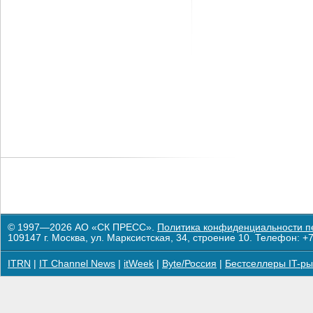
© 1997—2026 АО «СК ПРЕСС».
Политика конфиденциальности п
109147 г. Москва, ул. Марксистская, 34, строение 10. Телефон: +7
ITRN
|
IT Channel News
|
itWeek
|
Byte/Россия
|
Бестселлеры IT-ры