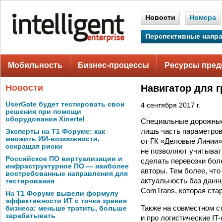
Новости
Номера
Перспективные напр
Мобильность
Бизнес-процессы
Ресурсы пред
Новости
Навигатор для г
UserGate будет тестировать свои
4 сентября 2017 г.
решения при помощи
оборудования Xinertel
Специальные дорожные 
лишь часть параметров
Эксперты на Т1 Форуме: как
множить ИИ-возможности,
от ГК «Деловые Линии»
сокращая риски
не позволяют учитыват
Российское ПО виртуализации и
сделать перевозки бол
инфраструктурное ПО — наиболее
авторы. Тем более, чт
востребованные направления для
актуальность баз данн
тестирования
ComTrans, которая стар
На Т1 Форуме вывели формулу
эффективности ИТ с точки зрения
Также на совместном ст
бизнеса: меньше тратить, больше
зарабатывать
и про логистические I