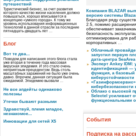
путешествий
Туристический бизнес, за счет развития
Компания BLAZAR вып
которого качество жизни населения должно
версию системы Blazar
повышаться, хорошо вписывается в
Благодаря ряду существ
концепцию «умного города». К тому же
уровень использования информационных
2.5, помимо расширени
технологий в данной отрасли за последние
обеспечивает заказчик
пятнадцать-двадцать лет …
безопасность эксплуата
оптимизирована для раб
корпоративных …
Блог
Облачный провайде
Вот те два...
запустил первую пло
Поводом для написания этого блога стала
дата-центра SeaArea
уже вторая в течение года массовая
Эксперт Ankey IDM:
вирусная эпидемия. И это стало очень
идентификацией — у
неприятным прецедентом. Ведь столь
функция, а базовый
масштабных заражений не было уже очень
давно. Впрочем, данная ситуация была
киберустойчивости
ожидаемой. Эпидемию вызвали …
«Газинформсервис»
кибербезопасности 
Не все апдейты одинаково
Облако с высокой 
полезны
Selectel усиливает
функциональными 
Утечки бывают разными
Здравствуй, племя младое,
незнакомое...
События
Инновации для сетей X5
Подписка на рас