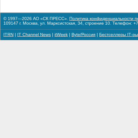
© 1997—2026 АО «СК ПРЕСС».
Политика конфиденциальности п
109147 г. Москва, ул. Марксистская, 34, строение 10. Телефон: +7
ITRN
|
IT Channel News
|
itWeek
|
Byte/Россия
|
Бестселлеры IT-ры