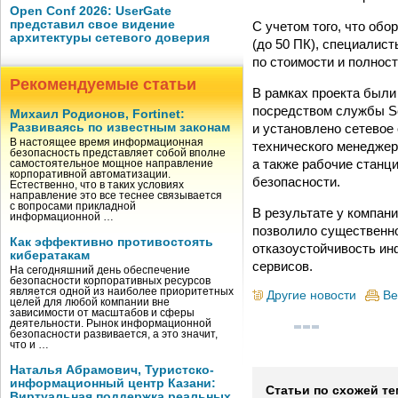
Open Conf 2026: UserGate
представил свое видение
С учетом того, что об
архитектуры сетевого доверия
(до 50 ПК), специалист
по стоимости и полнос
Рекомендуемые статьи
В рамках проекта были
посредством службы Se
Михаил Родионов, Fortinet:
и установлено сетевое
Развиваясь по известным законам
В настоящее время информационная
технического менеджер
безопасность представляет собой вполне
а также рабочие станц
самостоятельное мощное направление
корпоративной автоматизации.
безопасности.
Естественно, что в таких условиях
направление это все теснее связывается
с вопросами прикладной
В результате у компан
информационной …
позволило существенно
Как эффективно противостоять
отказоустойчивость ин
кибератакам
сервисов.
На сегодняшний день обеспечение
безопасности корпоративных ресурсов
является одной из наиболее приоритетных
Другие новости
Ве
целей для любой компании вне
зависимости от масштабов и сферы
деятельности. Рынок информационной
безопасности развивается, а это значит,
что и …
Наталья Абрамович, Туристско-
информационный центр Казани:
Статьи по схожей те
Виртуальная поддержка реальных