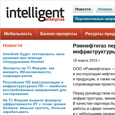
Новости
Номера
Перспективные напр
Мобильность
Бизнес-процессы
Ресурсы пред
Новости
Рэмнефтегаз пе
инфраструктур
UserGate будет тестировать свои
решения при помощи
18 марта 2015 г.
оборудования Xinertel
Эксперты на Т1 Форуме: как
ООО «Рэмнефтегаз» — 
множить ИИ-возможности,
и эксплуатации нефтег
сокращая риски
и продукции, а также 
Российское ПО виртуализации и
сопровождении проекто
инфраструктурное ПО — наиболее
востребованные направления для
Перед руководством ко
тестирования
инфраструктуры, мини
На Т1 Форуме вывели формулу
В качестве партнера б
эффективности ИТ с точки зрения
бизнеса: меньше тратить, больше
работы в сфере технич
зарабатывать
и с небольшими органи