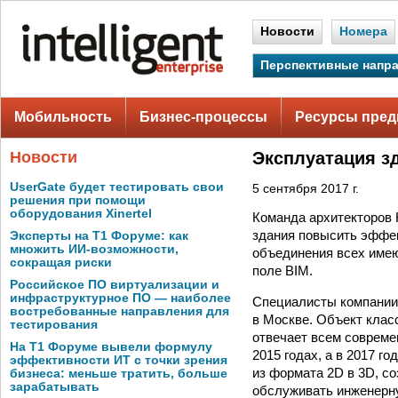
Новости
Номера
Перспективные напр
Мобильность
Бизнес-процессы
Ресурсы пред
Новости
Эксплуатация з
UserGate будет тестировать свои
5 сентября 2017 г.
решения при помощи
оборудования Xinertel
Команда архитекторов 
здания повысить эффе
Эксперты на Т1 Форуме: как
множить ИИ-возможности,
объединения всех име
сокращая риски
поле BIM.
Российское ПО виртуализации и
инфраструктурное ПО — наиболее
Специалисты компании
востребованные направления для
в Москве. Объект клас
тестирования
отвечает всем совреме
На Т1 Форуме вывели формулу
2015 годах, а в 2017 г
эффективности ИТ с точки зрения
из формата 2D в 3D, с
бизнеса: меньше тратить, больше
зарабатывать
обслуживать инженерну