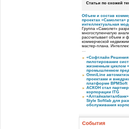
Статьи по схожей те
Объем и состав комме
проектах «Самолета» 
интеллектуальная мод
Группа «Самолет» разр
многоступенчатую анали
рассчитывает объем и 
коммерческой недвижимо
мастер-плана. Интеллек
…
«Софтлайн Решения» 
пилотирование сис
жизненным циклом 
промышленном пре
OmniLine автоматиз
проектами и внедри
платформе BPMSoft
АСКОН стал партнер
корпорации ITG
«Алтайкапиталбанк»
Style Softlab для р
обслуживания корп
События