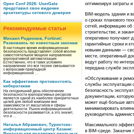
оптимизируя затраты и
Open Conf 2026: UserGate
представил свое видение
архитектуры сетевого доверия
BIM-модель здания и в
о сроках планового те
сетей, информацию об 
Рекомендуемые статьи
строительстве, и зака
оперативно получают да
Михаил Родионов, Fortinet:
Развиваясь по известным законам
гарантийные сроки и кт
В настоящее время информационная
новыми данными — свое
безопасность представляет собой вполне
месте, оперативный до
самостоятельное мощное направление
корпоративной автоматизации.
ведут работу по интегр
Естественно, что в таких условиях
направление это все теснее связывается
передана службе экспл
с вопросами прикладной
информационной …
«Обслуживание и ремо
Как эффективно противостоять
службы эксплуатации о
кибератакам
безопасность эксплуат
На сегодняшний день обеспечение
безопасности корпоративных ресурсов
документации, которую 
является одной из наиболее приоритетных
может ещё больше авт
целей для любой компании вне
зависимости от масштабов и сферы
минимизировать влияни
деятельности. Рынок информационной
безопасности развивается, а это значит,
руководитель админис
что и …
Максимального эффекта
Наталья Абрамович, Туристско-
информационный центр Казани:
в BIM-среде. Заказчик
Виртуальная поддержка реальных