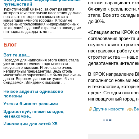
потоки, наращивает ско
путешествий
близкую к реальности,
Туристический бизнес, за счет развития
которого качество жизни населения должно
этапе. Все это склады
повышаться, хорошо вписывается в
до 30%.
концепцию «умного города». К тому же
уровень использования информационных
технологий в данной отрасли за последние
«Специалисты КРОК сег
пятнадцать-двадцать лет …
согласования проекта 
Блог
осуществляют строител
настраивают работу сл
Вот те два...
строительства — наше
Поводом для написания этого блога стала
департамента интелле
уже вторая в течение года массовая
вирусная эпидемия. И это стало очень
неприятным прецедентом. Ведь столь
В КРОК направление BI
масштабных заражений не было уже очень
давно. Впрочем, данная ситуация была
пополнился новыми экс
ожидаемой. Эпидемию вызвали …
и технологами, которые
Не все апдейты одинаково
среде. Сегодня они пр
полезны
инновационный город н
Утечки бывают разными
Другие новости
Ве
Здравствуй, племя младое,
незнакомое...
Инновации для сетей X5