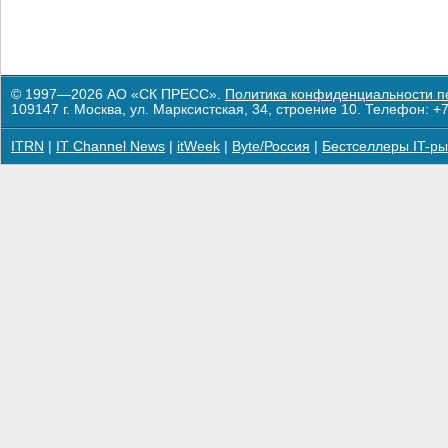
© 1997—2026 АО «СК ПРЕСС».
Политика конфиденциальности п
109147 г. Москва, ул. Марксистская, 34, строение 10. Телефон: +7
ITRN
|
IT Channel News
|
itWeek
|
Byte/Россия
|
Бестселлеры IT-ры