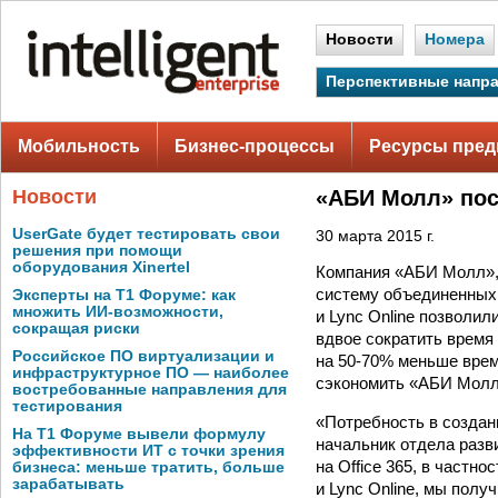
Новости
Номера
Перспективные напр
Мобильность
Бизнес-процессы
Ресурсы пред
Новости
«АБИ Молл» пос
UserGate будет тестировать свои
30 марта 2015 г.
решения при помощи
оборудования Xinertel
Компания «АБИ Молл»,
систему объединенных 
Эксперты на Т1 Форуме: как
множить ИИ-возможности,
и Lync Online позволи
сокращая риски
вдвое сократить время 
Российское ПО виртуализации и
на 50-70% меньше врем
инфраструктурное ПО — наиболее
сэкономить «АБИ Молл»
востребованные направления для
тестирования
«Потребность в создан
На Т1 Форуме вывели формулу
начальник отдела разв
эффективности ИТ с точки зрения
на Office 365, в частн
бизнеса: меньше тратить, больше
зарабатывать
и Lync Online, мы пол