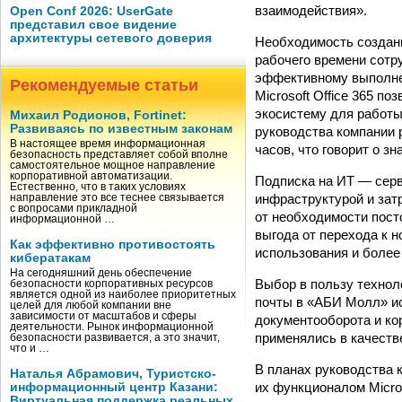
взаимодействия».
Open Conf 2026: UserGate
представил свое видение
архитектуры сетевого доверия
Необходимость создани
рабочего времени сотр
эффективному выполне
Рекомендуемые статьи
Microsoft Office 365 
экосистему для работы
Михаил Родионов, Fortinet:
Развиваясь по известным законам
руководства компании 
В настоящее время информационная
часов, что говорит о 
безопасность представляет собой вполне
самостоятельное мощное направление
корпоративной автоматизации.
Подписка на ИТ — серви
Естественно, что в таких условиях
инфраструктурой и зат
направление это все теснее связывается
с вопросами прикладной
от необходимости пост
информационной …
выгода от перехода к н
Как эффективно противостоять
использования и более
кибератакам
На сегодняшний день обеспечение
Выбор в пользу техноло
безопасности корпоративных ресурсов
является одной из наиболее приоритетных
почты в «АБИ Молл» ис
целей для любой компании вне
зависимости от масштабов и сферы
документооборота и кор
деятельности. Рынок информационной
применялись в качеств
безопасности развивается, а это значит,
что и …
В планах руководства 
Наталья Абрамович, Туристско-
их функционалом Micros
информационный центр Казани:
Виртуальная поддержка реальных