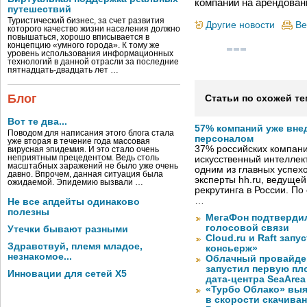
компании на арендован
путешествий
Туристический бизнес, за счет развития
Другие новости
Ве
которого качество жизни населения должно
повышаться, хорошо вписывается в
концепцию «умного города». К тому же
уровень использования информационных
технологий в данной отрасли за последние
пятнадцать-двадцать лет …
Блог
Статьи по схожей те
Вот те два...
57% компаний уже вне
Поводом для написания этого блога стала
персоналом
уже вторая в течение года массовая
37% российских компан
вирусная эпидемия. И это стало очень
неприятным прецедентом. Ведь столь
искусственный интеллект
масштабных заражений не было уже очень
одним из главных успех
давно. Впрочем, данная ситуация была
эксперты hh.ru, ведуще
ожидаемой. Эпидемию вызвали …
рекрутинга в России. П
…
Не все апдейты одинаково
полезны
МегаФон подтвердил
голосовой связи
Утечки бывают разными
Cloud.ru и Raft запу
Здравствуй, племя младое,
консьерж»
незнакомое...
Облачный провайде
запустил первую пло
Инновации для сетей X5
дата-центра SeaArea
«Турбо Облако» выя
в скорости скачива