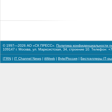
© 1997—2026 АО «СК ПРЕСС».
Политика конфиденциальности п
109147 г. Москва, ул. Марксистская, 34, строение 10. Телефон: +7
ITRN
|
IT Channel News
|
itWeek
|
Byte/Россия
|
Бестселлеры IT-ры