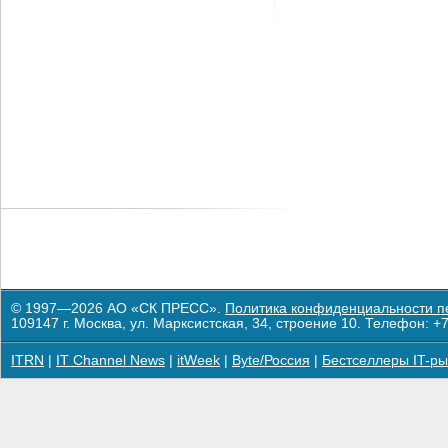
© 1997—2026 АО «СК ПРЕСС».
Политика конфиденциальности п
109147 г. Москва, ул. Марксистская, 34, строение 10. Телефон: +7
ITRN
|
IT Channel News
|
itWeek
|
Byte/Россия
|
Бестселлеры IT-ры