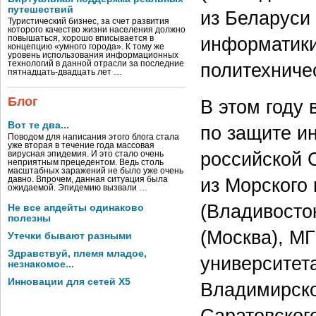
путешествий
из Беларуси
Туристический бизнес, за счет развития
которого качество жизни населения должно
информатики
повышаться, хорошо вписывается в
концепцию «умного города». К тому же
уровень использования информационных
политехничес
технологий в данной отрасли за последние
пятнадцать-двадцать лет …
Блог
В этом году
Вот те два...
по защите и
Поводом для написания этого блога стала
уже вторая в течение года массовая
российской 
вирусная эпидемия. И это стало очень
неприятным прецедентом. Ведь столь
масштабных заражений не было уже очень
из Морского 
давно. Впрочем, данная ситуация была
ожидаемой. Эпидемию вызвали …
(Владивосто
Не все апдейты одинаково
полезны
(Москва), М
Утечки бывают разными
Здравствуй, племя младое,
университета
незнакомое...
Инновации для сетей X5
Владимирско
Саратовского