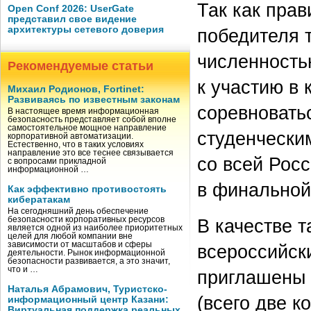
Так как пра
Open Conf 2026: UserGate
представил свое видение
архитектуры сетевого доверия
победителя 
численность
Рекомендуемые статьи
к участию в 
Михаил Родионов, Fortinet:
Развиваясь по известным законам
соревновать
В настоящее время информационная
безопасность представляет собой вполне
самостоятельное мощное направление
студенчески
корпоративной автоматизации.
Естественно, что в таких условиях
направление это все теснее связывается
со всей Росс
с вопросами прикладной
информационной …
в финальной
Как эффективно противостоять
кибератакам
На сегодняшний день обеспечение
В качестве т
безопасности корпоративных ресурсов
является одной из наиболее приоритетных
целей для любой компании вне
зависимости от масштабов и сферы
всероссийск
деятельности. Рынок информационной
безопасности развивается, а это значит,
что и …
приглашены 
Наталья Абрамович, Туристско-
(всего две к
информационный центр Казани:
Виртуальная поддержка реальных