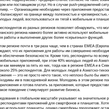
дом или поставщиком услуг. Но в случае push-уведомлений сит
лияр. — Организациям необходимо через приложения предоста
 балансируют на границе между полезностью и чрезмерностью, е
олодых людей, воспользоваться их тягой к мобильным и планш
респондентов из разных регионов позволяет обнаружить, что м
еанского региона намного более активно используют мобильные
ля работы и выполнения других более «серьезных» функций.
том регионе почти в три раза чаще, чем в странах EMEA (Европ
рждают, что их приложения для работы им совершенно необходим
я обеспечения безопасности. Кроме того, респонденты по всему
 мобильных приложений, при этом 40% молодых людей из Азиат
и как минимум за пять из них, тогда как в регионе EMEA и в Се
около 25% респондентов. Для молодых людей в Азиатско-тихоо
жения — это не просто нечто такое, что неплохо было бы имет
ходимы им в повседневной жизни. Молодежь в этом регионе по
риложения и готова платить за приложения, которые предоста
такое поведение стимулирует развитие бизнеса.
едования в глобальном масштабе указывают на значительное 
 респондентами приложений для смартфонов и планшетов. Хот
вно используют планшеты, однако смартфоны продолжают оста