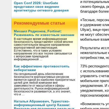
и потенциальны
Open Conf 2026: UserGate
своего бренда, 
представил свое видение
архитектуры сетевого доверия
благодаря боле
«Тесные, персон
Рекомендуемые статьи
и удержание кли
Uliyar), вице-пр
Михаил Родионов, Fortinet:
не могут обеспе
Развиваясь по известным законам
мобильные взаим
В настоящее время информационная
безопасность представляет собой вполне
самостоятельное мощное направление
Результаты иссл
корпоративной автоматизации.
Естественно, что в таких условиях
нежелательные к
направление это все теснее связывается
с вопросами прикладной
потребностям, н
информационной …
73% респонденто
Как эффективно противостоять
кибератакам
с использование
На сегодняшний день обеспечение
управлять счета
безопасности корпоративных ресурсов
является одной из наиболее приоритетных
мобильное прило
целей для любой компании вне
уведомления. И 
зависимости от масштабов и сферы
деятельности. Рынок информационной
уведомления, хо
безопасности развивается, а это значит,
что и …
персонализиров
Наталья Абрамович, Туристско-
«Возможность уп
информационный центр Казани:
мобильное прило
Виртуальная поддержка реальных