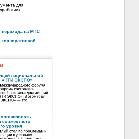
румента для
азработчик
т перехода на МТС
й корпоративной
жи
ущей национальной
и «НТИ ЭКСПО»
V Международного форума
нопром» состоялась
ьной выставки достижений
«НТИ ЭКСПО». В этом году
И ЭКСПО» — это …
 организовать
я совместного
го уровня
глый стол по проблемам и
зации в условиях
мках деловой программы