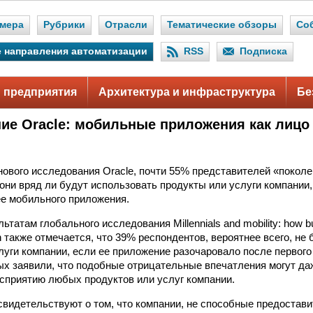
мера
Рубрики
Отрасли
Тематические обзоры
Со
 направления автоматизации
RSS
Подписка
 предприятия
Архитектура и инфраструктура
Бе
ие Oracle: мобильные приложения как лицо
нового исследования Oracle, почти 55% представителей «поко
 они вряд ли будут использовать продукты или услуги компании
ее мобильного приложения.
льтатам глобального исследования Millennials and mobility: how bu
on также отмечается, что 39% респондентов, вероятнее всего, не
луги компании, если ее приложение разочаровало после первого
х заявили, что подобные отрицательные впечатления могут да
осприятию любых продуктов или услуг компании.
свидетельствуют о том, что компании, не способные предоста