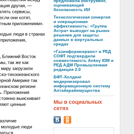
предложила инструмент,
уация другая, —
оценивающий
безопасность ИИ
влять сервисы,
сли они хотят,
Технологическая синергия
и операционная
етным приложениям».
эффективность: «Группа
Астра» выводит на рынок
олодые люди в странах
решение для защиты
 приложения,
данных в виртуальных
средах
«Газинформсервис» и РЕД
а, Ближний Восток
СОФТ подтвердили
совместимость Ankey IDM и
ы, так же как
РЕД АДМ Промышленная
 миру загрузили
редакция 2.0
ско-тихоокеанского
БФТ-Холдинг
верной Америке так
модернизировал
кеанском регионе
информационную систему
Алтайкрайимущества
ь. Приложения
стоянно выискивает
Мы в социальных
вляют ценные
сетях
различие
я молодые люди
ваться