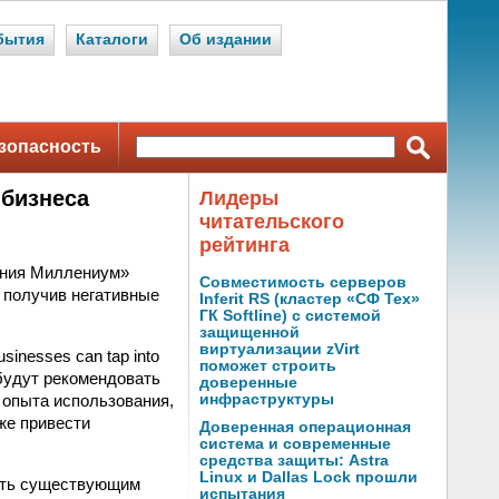
бытия
Каталоги
Об издании
зопасность
 бизнеса
Лидеры
читательского
рейтинга
ления Миллениум»
Совместимость серверов
, получив негативные
Inferit RS (кластер «СФ Тех»
ГК Softline) с системой
защищенной
виртуализации zVirt
sinesses can tap into
поможет строить
 будут рекомендовать
доверенные
 опыта использования,
инфраструктуры
же привести
Доверенная операционная
система и современные
средства защиты: Astra
Linux и Dallas Lock прошли
вить существующим
испытания