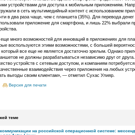
ыми устройствами для доступа к мобильным приложениям. Нап
гружали в сеть мультимедийный контент с использованием при
ти в два раза чаще, чем с планшета (35%). Для перевода денег
пользовали приложение для смартфона, и лишь 22% выбрали п
ройства.
 еще много возможностей для инноваций в приложениях для пл
орые воспользуются этими возможностями, с большей вероятно
, который все еще не является достаточно зрелым. Однако при
аншетов не должны разрабатываться независимо друг от друга
ество устройств с сетевым доступом, и компаниям потребуетс
качественные взаимодействия через приложения на любых устро
ать выгоды своим клиентам», — отметил Сухас Улияр.
Версия для печати
жей теме
коммуникации на российской операционной системе: мессен