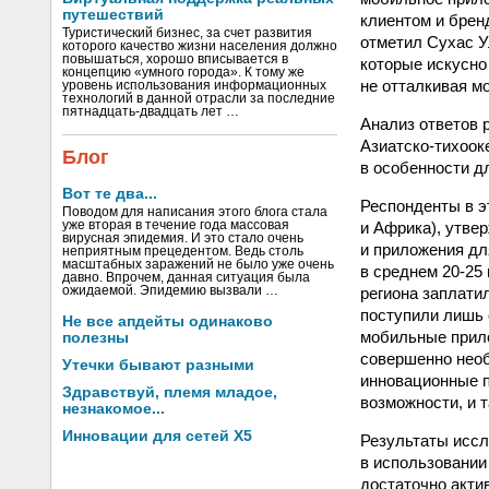
путешествий
клиентом и брен
Туристический бизнес, за счет развития
отметил Сухас У
которого качество жизни населения должно
повышаться, хорошо вписывается в
которые искусно
концепцию «умного города». К тому же
не отталкивая м
уровень использования информационных
технологий в данной отрасли за последние
пятнадцать-двадцать лет …
Анализ ответов 
Азиатско-тихоок
Блог
в особенности д
Вот те два...
Респонденты в э
Поводом для написания этого блога стала
и Африка), утве
уже вторая в течение года массовая
вирусная эпидемия. И это стало очень
и приложения дл
неприятным прецедентом. Ведь столь
масштабных заражений не было уже очень
в среднем 20-25
давно. Впрочем, данная ситуация была
региона заплатил
ожидаемой. Эпидемию вызвали …
поступили лишь 
Не все апдейты одинаково
мобильные прило
полезны
совершенно необ
Утечки бывают разными
инновационные п
Здравствуй, племя младое,
возможности, и 
незнакомое...
Инновации для сетей X5
Результаты иссл
в использовании
достаточно акти