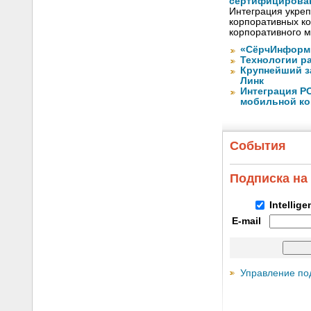
сертифицирован 
Интеграция укреп
корпоративных ко
корпоративного 
«СёрчИнформ 
Технологии р
Крупнейший з
Линк
Интеграция Р
мобильной к
События
Подписка на
Intellig
E-mail
Управление по