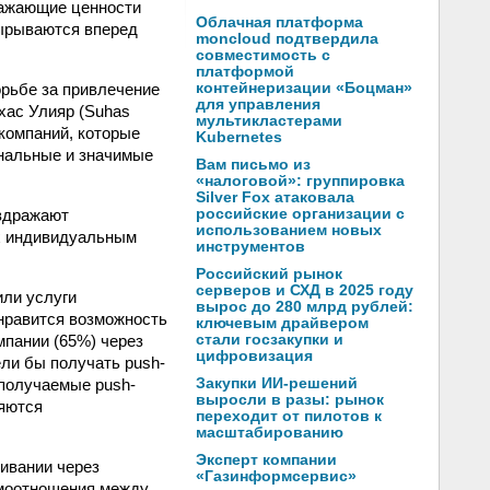
ражающие ценности
Облачная платформа
вырываются вперед
moncloud подтвердила
совместимость с
платформой
рьбе за привлечение
контейнеризации «Боцман»
для управления
хас Улияр (Suhas
мультикластерами
 компаний, которые
Kubernetes
ональные и значимые
Вам письмо из
«налоговой»: группировка
Silver Fox атаковала
аздражают
российские организации с
использованием новых
х индивидуальным
инструментов
Российский рынок
серверов и СХД в 2025 году
или услуги
вырос до 280 млрд рублей:
нравится возможность
ключевым драйвером
мпании (65%) через
стали госзакупки и
цифровизация
ли бы получать push-
 получаемые push-
Закупки ИИ-решений
выросли в разы: рынок
ляются
переходит от пилотов к
масштабированию
Эксперт компании
ивании через
«Газинформсервис»
имоотношения между