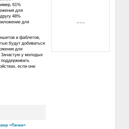
ример, 61%
ложения для
 другу 48%
риложение для
аншетов и фаблетов,
стью будут добиваться
ложения для
. Зачастую у молодых
я поддерживать
йствах, если они
джер «Пачка»