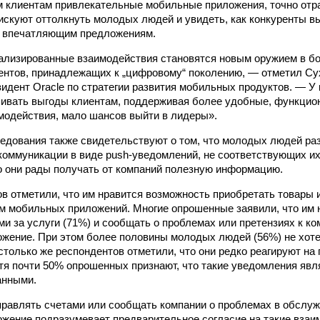
м клиентам привлекательные мобильные приложения, точно от
рискуют оттолкнуть молодых людей и увидеть, как конкуренты 
е впечатляющим предложениям.
ализированные взаимодействия становятся новым оружием в бо
ентов, принадлежащих к „цифровому“ поколению, — отметил Су
езидент Oracle по стратегии развития мобильных продуктов. — У
чивать выгоды клиентам, поддерживая более удобные, функци
одействия, мало шансов выйти в лидеры».
едования также свидетельствуют о том, что молодых людей р
оммуникации в виде push-уведомлений, не соответствующих и
о они рады получать от компаний полезную информацию.
в отметили, что им нравится возможность приобретать товары 
м мобильных приложений. Многие опрошенные заявили, что им 
ми за услуги (71%) и сообщать о проблемах или претензиях к ко
жение. При этом более половины молодых людей (56%) не хоте
столько же респондентов отметили, что они редко реагируют на
тя почти 50% опрошенных признают, что такие уведомления яв
анными.
равлять счетами или сообщать компании о проблемах в обслуж
жение подразумевает предварительное согласие на такие вза