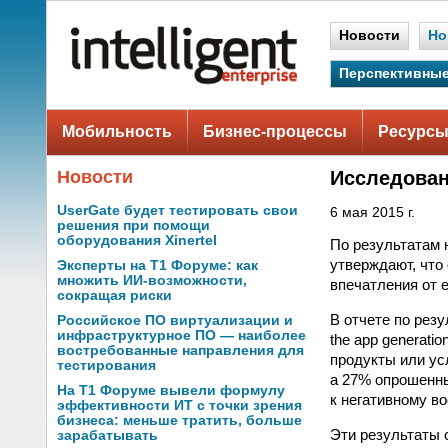
Новости
Но
Перспективные
Мобильность
Бизнес-процессы
Ресурсы
Новости
Исследован
UserGate будет тестировать свои
6 мая 2015 г.
решения при помощи
оборудования Xinertel
По результатам 
утверждают, что
Эксперты на Т1 Форуме: как
множить ИИ-возможности,
впечатления от 
сокращая риски
В отчете по резу
Российское ПО виртуализации и
инфраструктурное ПО — наиболее
the app generati
востребованные направления для
продукты или ус
тестирования
а 27% опрошенны
На Т1 Форуме вывели формулу
к негативному в
эффективности ИТ с точки зрения
бизнеса: меньше тратить, больше
Эти результаты 
зарабатывать