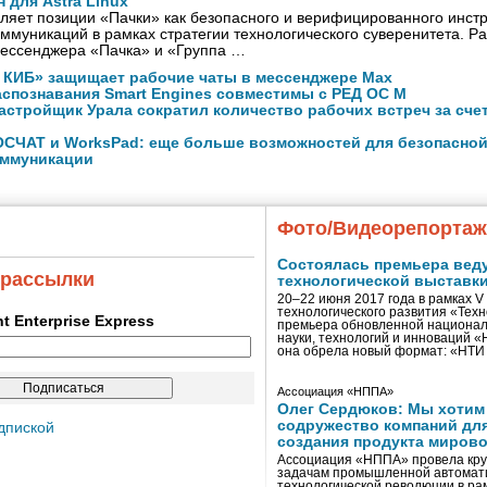
для Astra Linux
ляет позиции «Пачки» как безопасного и верифицированного инст
ммуникаций в рамках стратегии технологического суверенитета. Р
мессенджера «Пачка» и «Группа …
КИБ» защищает рабочие чаты в мессенджере Max
аспознавания Smart Engines совместимы с РЕД ОС М
астройщик Урала сократил количество рабочих встреч за сче
ОСЧАТ и WorksPad: еще больше возможностей для безопасно
оммуникации
Фото/Видеорепорта
Состоялась премьера вед
 рассылки
технологической выставк
20–22 июня 2017 года в рамках 
технологического развития «Тех
ent Enterprise Express
премьера обновленной национал
науки, технологий и инноваций 
она обрела новый формат: «НТ
Ассоциация «НППА»
Олег Сердюков: Мы хотим
содружество компаний дл
дпиской
создания продукта мирово
Ассоциация «НППА» провела кру
задачам промышленной автомати
технологической революции в ра