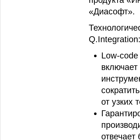
«Диасофт».
Технологиче
Q.Integration
Low-code
включает
инструме
сократить
от узких 
Гарантир
производ
отвечает 