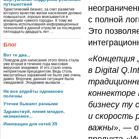
путешествий
неограничен
Туристический бизнес, за счет развития
которого качество жизни населения должно
с полной ло
повышаться, хорошо вписывается в
концепцию «умного города». К тому же
уровень использования информационных
Это позволя
технологий в данной отрасли за последние
пятнадцать-двадцать лет …
интеграционн
Блог
Вот те два...
«Концепция 
Поводом для написания этого блога стала
уже вторая в течение года массовая
в Digital Q.
вирусная эпидемия. И это стало очень
неприятным прецедентом. Ведь столь
масштабных заражений не было уже очень
традиционны
давно. Впрочем, данная ситуация была
ожидаемой. Эпидемию вызвали …
коннекторе 
Не все апдейты одинаково
полезны
бизнесу ту 
Утечки бывают разными
Здравствуй, племя младое,
и скорость 
незнакомое...
Инновации для сетей X5
важны»
, — 
продукта «И