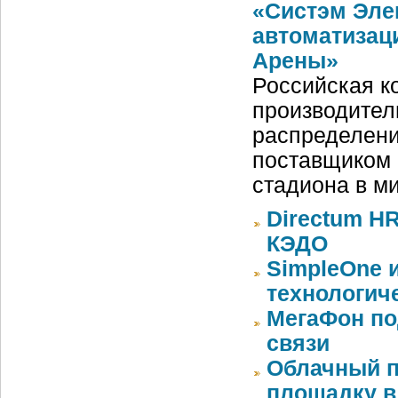
«Систэм Эле
автоматизац
Арены»
Российская ко
производител
распределени
поставщиком 
стадиона в м
Directum HR
КЭДО
SimpleOne 
технологич
МегаФон по
связи
Облачный п
площадку в 