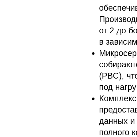
обеспечив
Производ
от 2 до б
в зависим
Микросер
собирают
(PBC), ч
под нагру
Комплекс
предоста
данных и
полного 