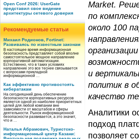
Market. Реш
Open Conf 2026: UserGate
представил свое видение
архитектуры сетевого доверия
по комплекс
около 100 п
Рекомендуемые статьи
направления
Михаил Родионов, Fortinet:
Развиваясь по известным законам
организации
В настоящее время информационная
безопасность представляет собой вполне
самостоятельное мощное направление
возможност
корпоративной автоматизации.
Естественно, что в таких условиях
направление это все теснее связывается
и вертикаль
с вопросами прикладной
информационной …
политик в о
Как эффективно противостоять
кибератакам
качество те
На сегодняшний день обеспечение
безопасности корпоративных ресурсов
является одной из наиболее приоритетных
целей для любой компании вне
зависимости от масштабов и сферы
Аналитики о
деятельности. Рынок информационной
безопасности развивается, а это значит,
что и …
подход платф
Наталья Абрамович, Туристско-
позволяет с
информационный центр Казани:
Виртуальная поддержка реальных