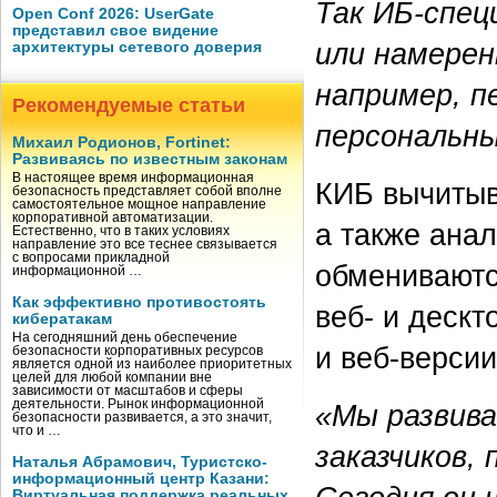
Так ИБ-спе
Open Conf 2026: UserGate
представил свое видение
или намерен
архитектуры сетевого доверия
например, п
Рекомендуемые статьи
персональны
Михаил Родионов, Fortinet:
Развиваясь по известным законам
В настоящее время информационная
КИБ вычитыв
безопасность представляет собой вполне
самостоятельное мощное направление
корпоративной автоматизации.
а также ана
Естественно, что в таких условиях
направление это все теснее связывается
с вопросами прикладной
обмениваютс
информационной …
Как эффективно противостоять
веб- и деск
кибератакам
На сегодняшний день обеспечение
и веб-версии
безопасности корпоративных ресурсов
является одной из наиболее приоритетных
целей для любой компании вне
зависимости от масштабов и сферы
деятельности. Рынок информационной
«Мы развива
безопасности развивается, а это значит,
что и …
заказчиков,
Наталья Абрамович, Туристско-
информационный центр Казани:
Виртуальная поддержка реальных