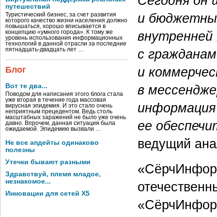
Сегодня он 
путешествий
и бюджетных
Туристический бизнес, за счет развития
которого качество жизни населения должно
повышаться, хорошо вписывается в
внутренней 
концепцию «умного города». К тому же
уровень использования информационных
технологий в данной отрасли за последние
с гражданам
пятнадцать-двадцать лет …
и коммерчес
Блог
в мессендже
Вот те два...
Поводом для написания этого блога стала
уже вторая в течение года массовая
информация
вирусная эпидемия. И это стало очень
неприятным прецедентом. Ведь столь
масштабных заражений не было уже очень
ее обеспечи
давно. Впрочем, данная ситуация была
ожидаемой. Эпидемию вызвали …
ведущий ана
Не все апдейты одинаково
полезны
Утечки бывают разными
«СёрчИнформ
Здравствуй, племя младое,
незнакомое...
отечественны
Инновации для сетей X5
«СёрчИнформ