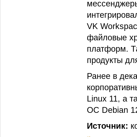
мессенджеры
интегрирова
VK Workspac
файловые хр
платформ. Т
продукты дл
Ранее в дек
корпоративны
Linux 11, а 
ОС Debian 12
Источник:
к