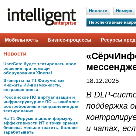
Новости
Номера
Перспективные напр
Мобильность
Бизнес-процессы
Ресурсы пред
Новости
«СёрчИнфо
UserGate будет тестировать свои
мессендж
решения при помощи
оборудования Xinertel
18.12.2025
Эксперты на Т1 Форуме: как
множить ИИ-возможности,
сокращая риски
В DLP-сист
Российское ПО виртуализации и
инфраструктурное ПО — наиболее
поддержка о
востребованные направления для
тестирования
контролируе
На Т1 Форуме вывели формулу
эффективности ИТ с точки зрения
и чатах, ес
бизнеса: меньше тратить, больше
зарабатывать