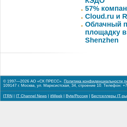
КЭДО
57% компан
Cloud.ru и 
Облачный п
площадку в 
Shenzhen
© 1997—2026 АО «СК ПРЕСС».
Политика конфиденциальности п
109147 г. Москва, ул. Марксистская, 34, строение 10. Телефон: +7
ITRN
|
IT Channel News
|
itWeek
|
Byte/Россия
|
Бестселлеры IT-ры