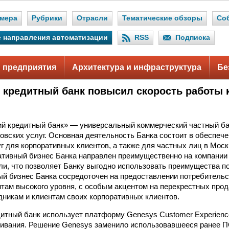
мера
Рубрики
Отрасли
Тематические обзоры
Со
 направления автоматизации
RSS
Подписка
 предприятия
Архитектура и инфраструктура
Бе
 кредитный банк повысил скорость работы к
й кредитный банк» — универсальный коммерческий частный б
ковских услуг. Основная деятельность Банка состоит в обеспече
уг для корпоративных клиентов, а также для частных лиц в Мос
ативный бизнес Банка направлен преимущественно на компании
вли, что позволяет Банку выгодно использовать преимущества п
ый бизнес Банка сосредоточен на предоставлении потребительс
там высокого уровня, с особым акцентом на перекрестных про
дникам и клиентам своих корпоративных клиентов.
итный банк использует платформу Genesys Customer Experien
ивания. Решение Genesys заменило использовавшееся ранее П