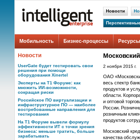
Новости
Но
Перспективные
Мобильность
Бизнес-процессы
Ресурсы
Новости
Московский
UserGate будет тестировать свои
2 ноября 2015 г.
решения при помощи
оборудования Xinertel
ОАО «Московски
весь спектр бан
Эксперты на Т1 Форуме: как
множить ИИ-возможности,
продуктов и усл
сокращая риски
области. Корпор
Российское ПО виртуализации и
и оптовой торго
инфраструктурное ПО — наиболее
России. Розничн
востребованные направления для
розничным клиен
тестирования
продуктов сотру
На Т1 Форуме вывели формулу
эффективности ИТ с точки зрения
Московский кред
бизнеса: меньше тратить, больше
зарабатывать
качества обслуж