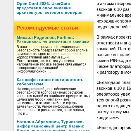
и автоматизиров
Open Conf 2026: UserGate
представил свое видение
звонков в 10 ра
архитектуры сетевого доверия
минимальное вре
исходящих звонк
подразделений, 
Рекомендуемые статьи
В рамках проект
Михаил Родионов, Fortinet:
Развиваясь по известным законам
отчетности и ан
В настоящее время информационная
кампаний. Платф
безопасность представляет собой вполне
раньше выполнял
самостоятельное мощное направление
корпоративной автоматизации.
смена PIN-кода 
Естественно, что в таких условиях
направление это все теснее связывается
Также платформа
с вопросами прикладной
к разговору в мо
информационной …
Как эффективно противостоять
«Благодаря пла
кибератакам
звонков в 10 и 1
На сегодняшний день обеспечение
безопасности корпоративных ресурсов
операторов увел
является одной из наиболее приоритетных
технологий розн
целей для любой компании вне
зависимости от масштабов и сферы
одного входящег
деятельности. Рынок информационной
безопасности развивается, а это значит,
всему этому мы 
что и …
кредитам».
Наталья Абрамович, Туристско-
информационный центр Казани:
«Еще одно преи
Виртуальная поддержка реальных