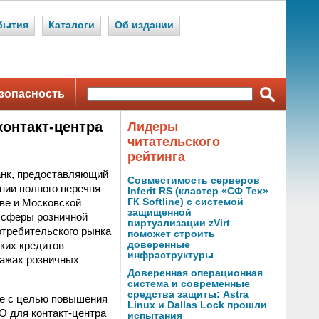
бытия
Каталоги
Об издании
зопасность
онтакт-центра
Лидеры
читательского
рейтинга
анк, предоставляющий
Совместимость серверов
нии полного перечня
Inferit RS (кластер «СФ Тех»
кве и Московской
ГК Softline) с системой
защищенной
 сферы розничной
виртуализации zVirt
отребительского рынка
поможет строить
ких кредитов
доверенные
инфраструктуры
дажах розничных
Доверенная операционная
система и современные
средства защиты: Astra
ce с целью повышения
Linux и Dallas Lock прошли
О для контакт-центра
испытания