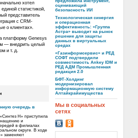
предложила инструмент,
значально хотел
оценивающий
 единой статистикой,
безопасность ИИ
ный представитель
Технологическая синергия
еграция с CRM-
и операционная
ые о клиентах».
эффективность: «Группа
Астра» выводит на рынок
решение для защиты
на платформу Genesys
данных в виртуальных
ом — внедрить целый
средах
м и т. д.
«Газинформсервис» и РЕД
СОФТ подтвердили
совместимость Ankey IDM и
РЕД АДМ Промышленная
редакция 2.0
БФТ-Холдинг
модернизировал
информационную систему
Алтайкрайимущества
и
Мы в социальных
онную очередь в
сетях
«Синтез Н» приступила
оснащению и
чередей в филиалах
альном округе. В ходе
Н» заменяют