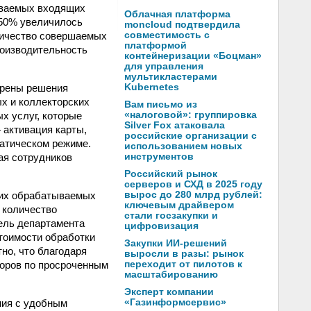
ываемых входящих
Облачная платформа
 50% увеличилось
moncloud подтвердила
оличество совершаемых
совместимость с
платформой
роизводительность
контейнеризации «Боцман»
для управления
мультикластерами
дрены решения
Kubernetes
ых и коллекторских
Вам письмо из
х услуг, которые
«налоговой»: группировка
Silver Fox атаковала
 активация карты,
российские организации с
матическом режиме.
использованием новых
ая сотрудников
инструментов
Российский рынок
серверов и СХД в 2025 году
щих обрабатываемых
вырос до 280 млрд рублей:
ключевым драйвером
м количество
стали госзакупки и
ель департамента
цифровизация
стоимости обработки
Закупки ИИ-решений
но, что благодаря
выросли в разы: рынок
оров по просроченным
переходит от пилотов к
масштабированию
Эксперт компании
ия с удобным
«Газинформсервис»