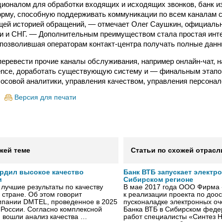
ионалом для обработки входящих и исходящих звонков, банк и
рму, способную поддерживать коммуникации по всем каналам с
щей историей обращений, — отмечает Олег Саушкин, официаль
и и СНГ. — Дополнительным преимуществом стала простая инт
 позволившая операторам контакт-центра получать полные данн
перевести прочие каналы обслуживания, например онлайн-чат, 
ience, доработать существующую систему и — финальным этап
осовой аналитики, управления качеством, управления персонало
Версия для печати
жей теме
Статьи по схожей отрасл
рдил высокое качество
Банк ВТБ запускает электр
и
Сибирском регионе
лучшие результаты по качеству
В мае 2017 года ООО Фирма 
 стране. Об этом говорит
к реализации проекта по до
мпании DMTEL, проведенное в 2025
пусконаладке электронных о
х России. Согласно комплексной
Банка ВТБ в Сибирском федер
ю вошли анализ качества …
работ специалисты «Синтез 