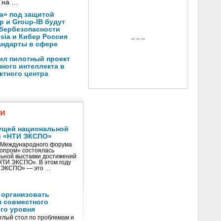
 на …
а» под защитой
p и Group-IB будут
ибербезопасности
ssia и Кибер Россия
андарты в сфере
ил пилотный проект
ного интеллекта в
ктного центра
жи
ущей национальной
и «НТИ ЭКСПО»
V Международного форума
нопром» состоялась
ьной выставки достижений
«НТИ ЭКСПО». В этом году
И ЭКСПО» — это …
 организовать
я совместного
го уровня
глый стол по проблемам и