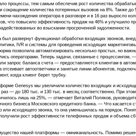
ало процессы, тем самым обеспечив рост количества обрабат
з и сокращение количества потерянных вызовов на 8%. Также до
мени нахождения оператора в разговоре и в 16 раз выросло к
ов, что повысило эффективность продаж на 46% и улучшило п
задействованных во взыскании просроченной задолженности.
а был развернут функционал обработки входящих звонков, вне
алитики, IVR и системы для проведения исходящих маркетингов
орма позволила автоматизировать несколько простых, но важны
ись операторами. Теперь задачи, связанные с процессингом, —
или запрос баланса счета — предоставляются клиентам в авто
 отсеивает автоответчики и занятые линии абонентов, подключ
мент, когда клиент берет трубку.
тформе Genesys мы увеличили количество входящих и исходя
6 раз — до 180 тыс. и 130 тыс. в месяц соответственно. При это
ичилось лишь на 25%, — отмечает Виталий Поляков, руководит
ичного бизнеса Московского кредитного банка. — Что касается 
о или исходящего звонка, то она уменьшилась на порядок. Понят
получили рост эффективности телефонных продаж и объема сб
мущество нашей платформы — омниканальность. Помимо решен