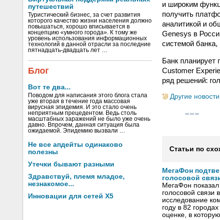
и широким функц
путешествий
получить платфо
Туристический бизнес, за счет развития
которого качество жизни населения должно
аналитикой и об
повышаться, хорошо вписывается в
Genesys в Росси
концепцию «умного города». К тому же
уровень использования информационных
системой банка,
технологий в данной отрасли за последние
пятнадцать-двадцать лет …
Банк планирует 
Блог
Customer Exper
ряд решений: гол
Вот те два...
Поводом для написания этого блога стала
Другие новости
уже вторая в течение года массовая
вирусная эпидемия. И это стало очень
неприятным прецедентом. Ведь столь
масштабных заражений не было уже очень
давно. Впрочем, данная ситуация была
ожидаемой. Эпидемию вызвали …
Не все апдейты одинаково
Статьи по схо
полезны
Утечки бывают разными
МегаФон подтве
Здравствуй, племя младое,
голосовой связ
незнакомое...
МегаФон показал 
голосовой связи в
Инновации для сетей X5
исследование ко
году в 82 города
оценке, в котору