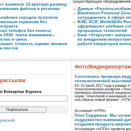
существующее оборудование
о» выявило 12-кратную разницу
качивания файлов в регионах
Данные «Россельхозбанк
Blackmoon Financial Grou
ссийских городов получили
сотрудничать в сфере к
ковочным сервисам без
ВЭБ, АСИ, WorldSkills Ru
нтернета
сформируют учебные ст
сии телефон без оплаты
прорывных технологий
м 2026: плати вниманием –
Банк «Открытие» заверш
ство и связь
по внедрению искусствен
ышает точность оценки звонков
работе операторов конта
к-листов
Фото/Видеорепорта
Состоялась премьера вед
 рассылки
технологической выставк
20–22 июня 2017 года в рамках 
технологического развития «Тех
ent Enterprise Express
премьера обновленной национал
науки, технологий и инноваций 
она обрела новый формат: «НТ
Ассоциация «НППА»
Олег Сердюков: Мы хотим
содружество компаний дл
дпиской
создания продукта мирово
Ассоциация «НППА» провела кру