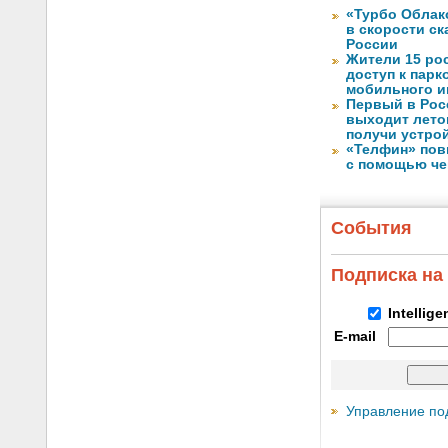
«Турбо Облак
в скорости с
России
Жители 15 ро
доступ к пар
мобильного и
Первый в Рос
выходит лето
получи устрой
«Телфин» пов
с помощью че
События
Подписка на
Intellig
E-mail
Управление по