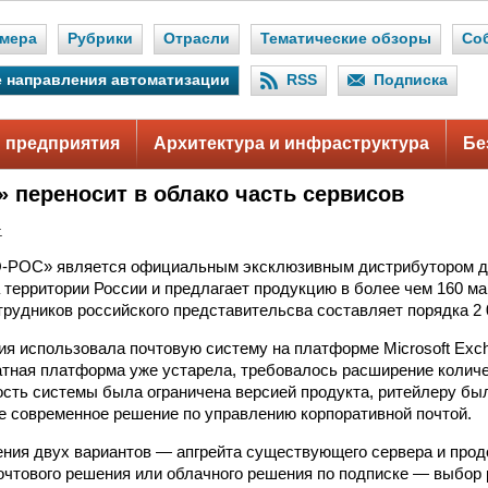
мера
Рубрики
Отрасли
Тематические обзоры
Со
 направления автоматизации
RSS
Подписка
 предприятия
Архитектура и инфраструктура
Бе
 переносит в облако часть сервисов
.
-РОС» является официальным эксклюзивным дистрибутором да
территории России и предлагает продукцию в более чем 160 ма
рудников российского представительсва составляет порядка 2 
ия использовала почтовую систему на платформе Microsoft Exch
ратная платформа уже устарела, требовалось расширение колич
сть системы была ограничена версией продукта, ритейлеру бы
е современное решение по управлению корпоративной почтой.
ния двух вариантов — апгрейта существующего сервера и про
очтового решения или облачного решения по подписке — выбор