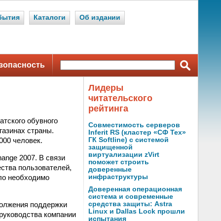
бытия
Каталоги
Об издании
зопасность
Лидеры
читательского
рейтинга
тского обувного
Совместимость серверов
газинах страны.
Inferit RS (кластер «СФ Тех»
000 человек.
ГК Softline) с системой
защищенной
виртуализации zVirt
ange 2007. В связи
поможет строить
ества пользователей,
доверенные
ло необходимо
инфраструктуры
Доверенная операционная
система и современные
должения поддержки
средства защиты: Astra
Linux и Dallas Lock прошли
 руководства компании
испытания