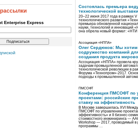
Состоялась премьера вед
 рассылки
технологической выставк
20–22 июня 2017 года в рамках 
технологического развития «Тех
ent Enterprise Express
премьера обновленной национал
науки, технологий и инноваций 
она обрела новый формат: «НТ
Ассоциация «НППА»
Олег Сердюков: Мы хотим
содружество компаний дл
дпиской
создания продукта мирово
Ассоциация «НППА» провела кру
задачам промышленной автомати
технологической революции в ра
Форума «Технопром»-2017. Осно
подходы к промышленной автома
ПМСОФТ
Конференция ПМСОФТ по 
проектами: российские пр
ставку на эффективность
В Москве завершилась XVI Межд
ПМСОФТ по управлению проекта
эффективность» и II бизнес-сем
стоимостного инжиниринга — AA
Workshop — 2017, проводимый в 
программы …