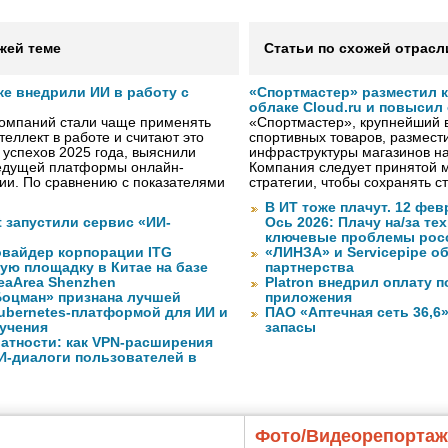
жей теме
Статьи по схожей отрасл
же внедрили ИИ в работу с
«Спортмастер» разместил 
облаке Cloud.ru и повысил
компаний стали чаще применять
«Спортмастер», крупнейший 
теллект в работе и считают это
спортивных товаров, размести
 успехов 2025 года, выяснили
инфраструктуры магазинов на
ведущей платформы онлайн-
Компания следует принятой 
сии. По сравнению с показателями
стратегии, чтобы сохранять 
В ИТ тоже плачут. 12 фев
ft запустили сервис «ИИ-
Ось 2026: Плачу на/за те
ключевые проблемы рос
вайдер корпорации ITG
«ЛИНЗА» и Servicepipe о
ую площадку в Китае на базе
партнерства
eaArea Shenzhen
Platron внедрил оплату 
оцман» признана лучшей
приложения
ubernetes-платформой для ИИ и
ПАО «Аптечная сеть 36,6
учения
запасы
атности: как VPN-расширения
И-диалоги пользователей в
Фото/Видеорепорта