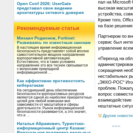
пал на Microsoft
Open Conf 2026: UserGate
высокая масштаб
представил свое видение
архитектуры сетевого доверия
устройства, сов
Кроме того, Off
на базе решения 
Рекомендуемые статьи
Партнером по вн
Михаил Родионов, Fortinet:
сервис был интег
Развиваясь по известным законам
управление всеми
В настоящее время информационная
безопасность представляет собой вполне
самостоятельное мощное направление
«Переход на обл
корпоративной автоматизации.
Естественно, что в таких условиях
администрирован
направление это все теснее связывается
с вопросами прикладной
сокращения необ
информационной …
нестабильных ры
Как эффективно противостоять
„ЭККО-РОС“ Игор
кибератакам
проблем. Пожалу
На сегодняшний день обеспечение
вопрос совмести
безопасности корпоративных ресурсов
является одной из наиболее приоритетных
взаимодействие 
целей для любой компании вне
зависимости от масштабов и сферы
нештатные ситуа
деятельности. Рынок информационной
безопасности развивается, а это значит,
Другие новости
что и …
Наталья Абрамович, Туристско-
информационный центр Казани:
Виртуальная поддержка реальных