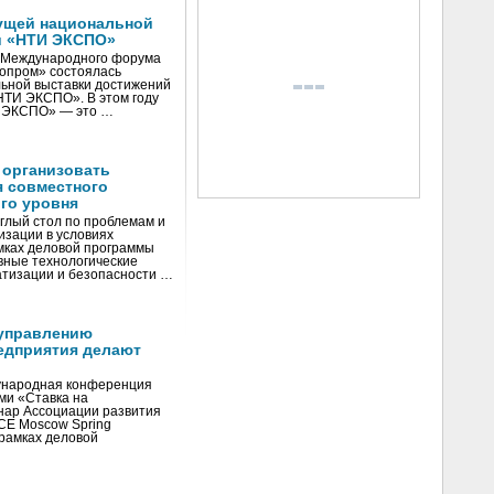
ущей национальной
и «НТИ ЭКСПО»
V Международного форума
нопром» состоялась
ьной выставки достижений
«НТИ ЭКСПО». В этом году
И ЭКСПО» — это …
 организовать
я совместного
го уровня
глый стол по проблемам и
зации в условиях
мках деловой программы
вные технологические
тизации и безопасности …
управлению
едприятия делают
ународная конференция
ми «Ставка на
инар Ассоциации развития
CE Moscow Spring
рамках деловой