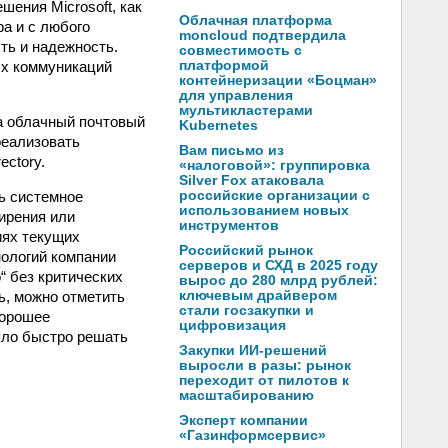
шения Microsoft, как
Облачная платформа
а и с любого
moncloud подтвердила
ть и надежность.
совместимость с
ых коммуникаций
платформой
контейнеризации «Боцман»
для управления
мультикластерами
а облачный почтовый
Kubernetes
 реализовать
Вам письмо из
ectory.
«налоговой»: группировка
Silver Fox атаковала
ь системное
российские организации с
использованием новых
ирения или
инструментов
иях текущих
Российский рынок
ологий компании
серверов и СХД в 2025 году
 без критических
вырос до 280 млрд рублей:
ь, можно отметить
ключевым драйвером
стали госзакупки и
хорошее
цифровизация
ляло быстро решать
Закупки ИИ-решений
выросли в разы: рынок
переходит от пилотов к
масштабированию
Эксперт компании
«Газинформсервис»