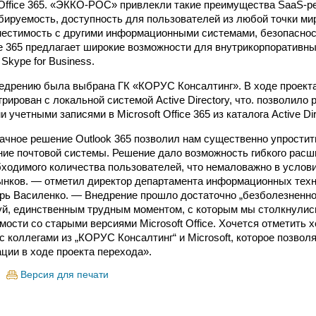
 Office 365. «ЭККО-РОС» привлекли такие преимущества SaaS-ре
ируемость, доступность для пользователей из любой точки мир
местимость с другими информационными системами, безопаснос
ice 365 предлагает широкие возможности для внутрикорпоративн
Skype for Business.
едрению была выбрана ГК «КОРУС Консалтинг». В ходе проект
рирован с локальной системой Аctive Directory, что. позволило
 учетными записями в Microsoft Office 365 из каталога Аctive Dir
ачное решение Outlook 365 позволил нам существенно упростит
ие почтовой системы. Решение дало возможность гибкого расш
ходимого количества пользователей, что немаловажно в услов
нков. — отметил директор департамента информационных техн
ь Василенко. — Внедрение прошло достаточно „безболезненно“
й, единственным трудным моментом, с которым мы столкнулис
мости со старыми версиями Microsoft Office. Хочется отметить 
с коллегами из „КОРУС Консалтинг“ и Microsoft, которое позво
ции в ходе проекта перехода».
Версия для печати