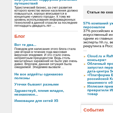
путешествий
Туристический бизнес, за счет развития
которого качество жизни населения должно
Статьи по схо
повышаться, хорошо вписывается в
концепцию «умного города». К тому же
уровень использования информационных
технологий в данной отрасли за последние
57% компаний у
пятнадцать-двадцать лет …
персоналом
37% российских 
искусственный ин
Блог
одним из главных
эксперты hh.ru, 
Вот те два...
рекрутинга в Рос
Поводом для написания этого блога стала
…
уже вторая в течение года массовая
вирусная эпидемия. И это стало очень
Cloud.ru и Ra
неприятным прецедентом. Ведь столь
консьерж»
масштабных заражений не было уже очень
Облачный про
давно. Впрочем, данная ситуация была
ожидаемой. Эпидемию вызвали …
запустил перв
дата-центра S
Не все апдейты одинаково
«Платформа Б
полезны
российской K
машинного об
Утечки бывают разными
Иллюзия прив
превратили И
Здравствуй, племя младое,
товар
незнакомое...
Инновации для сетей X5
События