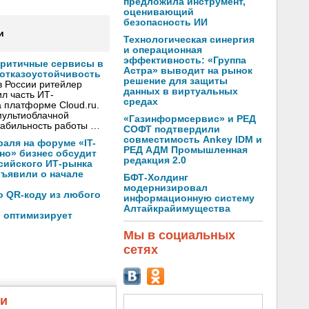
предложила инструмент,
оценивающий
безопасность ИИ
и
Технологическая синергия
и операционная
эффективность: «Группа
критичные сервисы в
Астра» выводит на рынок
 отказоустойчивость
решение для защиты
в России ритейлер
данных в виртуальных
л часть ИТ-
средах
 платформе Cloud.ru.
мультиоблачной
«Газинформсервис» и РЕД
стабильность работы …
СОФТ подтвердили
совместимость Ankey IDM и
раля на форуме «IT-
РЕД АДМ Промышленная
хно» бизнес обсудит
редакция 2.0
сийского ИТ-рынка
бъявили о начале
БФТ-Холдинг
модернизировал
по QR-коду из любого
информационную систему
Алтайкрайимущества
» оптимизирует
Мы в социальных
сетях
жи