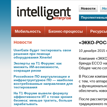
Новости
Но
Перспективные
Мобильность
Бизнес-процессы
Ресурсы
Новости
«ЭККО-РОС»
UserGate будет тестировать свои
10 декабря 2015 г
решения при помощи
оборудования Xinertel
Компания «ЭККО
бренда ECCO на 
Эксперты на Т1 Форуме: как
множить ИИ-возможности,
Общее число сот
сокращая риски
В России компан
Российское ПО виртуализации и
инфраструктурное ПО — наиболее
с тем, что аппа
востребованные направления для
а функционально
тестирования
обеспечить ново
На Т1 Форуме вывели формулу
эффективности ИТ с точки зрения
После рассмотре
бизнеса: меньше тратить, больше
традиционного п
зарабатывать