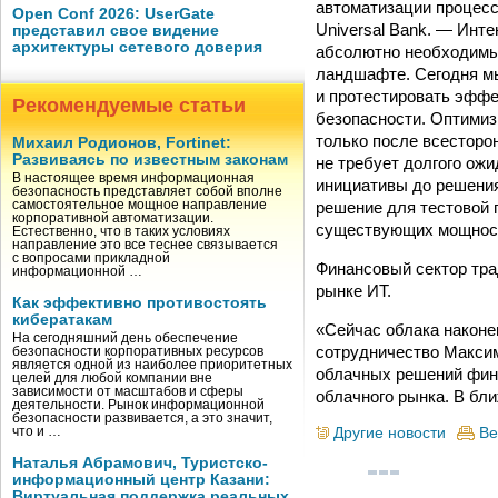
автоматизации процесс
Open Conf 2026: UserGate
Universal Bank. — Инт
представил свое видение
архитектуры сетевого доверия
абсолютно необходимы
ландшафте. Сегодня м
и протестировать эффе
Рекомендуемые статьи
безопасности. Оптимиз
только после всесторо
Михаил Родионов, Fortinet:
Развиваясь по известным законам
не требует долгого ожи
В настоящее время информационная
инициативы до решени
безопасность представляет собой вполне
решение для тестовой
самостоятельное мощное направление
корпоративной автоматизации.
существующих мощност
Естественно, что в таких условиях
направление это все теснее связывается
с вопросами прикладной
Финансовый сектор тра
информационной …
рынке ИТ.
Как эффективно противостоять
кибератакам
«Сейчас облака наконе
На сегодняшний день обеспечение
сотрудничество Максим
безопасности корпоративных ресурсов
является одной из наиболее приоритетных
облачных решений фин
целей для любой компании вне
зависимости от масштабов и сферы
облачного рынка. В бл
деятельности. Рынок информационной
безопасности развивается, а это значит,
Другие новости
Ве
что и …
Наталья Абрамович, Туристско-
информационный центр Казани:
Виртуальная поддержка реальных