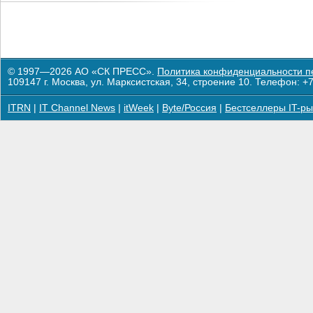
© 1997—2026 АО «СК ПРЕСС».
Политика конфиденциальности п
109147 г. Москва, ул. Марксистская, 34, строение 10. Телефон: +7
ITRN
|
IT Channel News
|
itWeek
|
Byte/Россия
|
Бестселлеры IT-ры