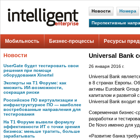
Новости
Номера
Перспективные напр
Мобильность
Бизнес-процессы
Ресурсы пред
Новости
Universal Bank
UserGate будет тестировать свои
26 января 2016 г.
решения при помощи
оборудования Xinertel
Universal Bank являет
в 8 странах Европы. О
Эксперты на Т1 Форуме: как
множить ИИ-возможности,
активы Eurobank Group 
сокращая риски
капиталом и развитой 
Российское ПО виртуализации и
Universal Bank входит 
инфраструктурное ПО — наиболее
востребованные направления для
Современная бизнес-с
тестирования
разработки и тестиров
На Т1 Форуме вывели формулу
De Novo именно для уд
эффективности ИТ с точки зрения
бизнеса: меньше тратить, больше
«Развитие банка требу
зарабатывать