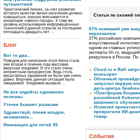
путешествий
Туристический бизнес, за счет развития
которого качество жизни населения должно
Статьи по схожей те
повышаться, хорошо вписывается в
концепцию «умного города». К тому же
уровень использования информационных
технологий в данной отрасли за последние
57% компаний уже вне
пятнадцать-двадцать лет …
персоналом
37% российских компан
искусственный интеллект
Блог
одним из главных успех
эксперты hh.ru, ведуще
Вот те два...
рекрутинга в России. П
Поводом для написания этого блога стала
…
уже вторая в течение года массовая
вирусная эпидемия. И это стало очень
Cloud.ru и Raft запу
неприятным прецедентом. Ведь столь
консьерж»
масштабных заражений не было уже очень
Облачный провайде
давно. Впрочем, данная ситуация была
ожидаемой. Эпидемию вызвали …
запустил первую пло
дата-центра SeaArea
Не все апдейты одинаково
«Платформа Боцман
полезны
российской Kuberne
машинного обучени
Утечки бывают разными
Иллюзия приватност
превратили ИИ-диал
Здравствуй, племя младое,
товар
незнакомое...
Инновации для сетей X5
События