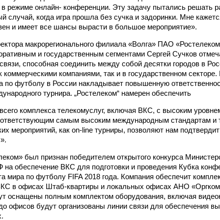
 в режиме онлайн- конференции. Эту задачу пытались решать р
й случай, когда игра прошла без сучка и задоринки. Мне кажетс
вен и имеет все шансы вырасти в большое мероприятие».
ектора макрорегионального филиала «Волга» ПАО «Ростелеком
поративным и государственным сегментами Сергей Сучков отмеч
вязи, способная соединить между собой десятки городов в Рос
к коммерческими компаниями, так и в государственном секторе.
 по футболу в России накладывает повышенную ответственност
дународного турнира. „Ростелеком“ намерен обеспечить
всего комплекса телекомуслуг, включая ВКС, с высоким уровне
соответствующим самым высоким международным стандартам и 
ких мероприятий, как on-line турниры, позволяют нам подтверди
».
леком» был признан победителем открытого конкурса Министер
 на обеспечение ВКС для подготовки и проведения Кубка конф
та мира по футболу FIFA 2018 года. Компания обеспечит комплек
ВКС в офисах Штаб-квартиры и локальных офисах АНО «Оргком
ут оснащены полным комплектом оборудования, включая виде
 до офисов будут организованы линии связи для обеспечения в
.