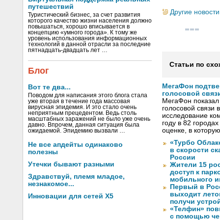
путешествий
Другие новости
Туристический бизнес, за счет развития
которого качество жизни населения должно
повышаться, хорошо вписывается в
концепцию «умного города». К тому же
уровень использования информационных
технологий в данной отрасли за последние
пятнадцать-двадцать лет …
Статьи по схо
Блог
МегаФон подтве
Вот те два...
голосовой связ
Поводом для написания этого блога стала
МегаФон показал 
уже вторая в течение года массовая
вирусная эпидемия. И это стало очень
голосовой связи в
неприятным прецедентом. Ведь столь
исследование ко
масштабных заражений не было уже очень
году в 82 города
давно. Впрочем, данная ситуация была
оценке, в котору
ожидаемой. Эпидемию вызвали …
«Турбо Облак
Не все апдейты одинаково
в скорости с
полезны
России
Утечки бывают разными
Жители 15 ро
доступ к пар
Здравствуй, племя младое,
мобильного и
незнакомое...
Первый в Рос
выходит лето
Инновации для сетей X5
получи устрой
«Телфин» пов
с помощью че