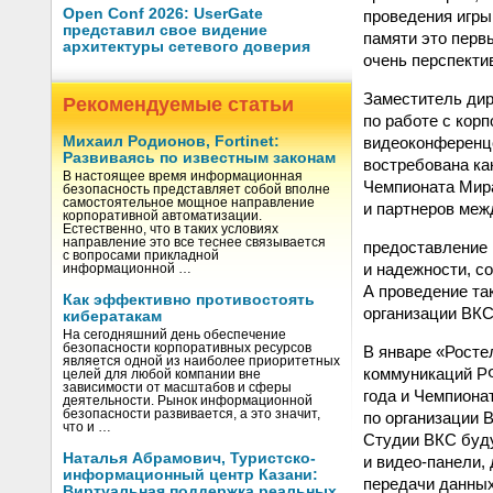
Open Conf 2026: UserGate
проведения игры
представил свое видение
памяти это первы
архитектуры сетевого доверия
очень перспекти
Заместитель дир
Рекомендуемые статьи
по работе с кор
видеоконференцс
Михаил Родионов, Fortinet:
Развиваясь по известным законам
востребована ка
В настоящее время информационная
Чемпионата Мира
безопасность представляет собой вполне
самостоятельное мощное направление
и партнеров меж
корпоративной автоматизации.
Естественно, что в таких условиях
направление это все теснее связывается
предоставление 
с вопросами прикладной
и надежности, 
информационной …
А проведение та
Как эффективно противостоять
организации ВКС
кибератакам
На сегодняшний день обеспечение
безопасности корпоративных ресурсов
В январе «Росте
является одной из наиболее приоритетных
коммуникаций РФ
целей для любой компании вне
зависимости от масштабов и сферы
года и Чемпиона
деятельности. Рынок информационной
безопасности развивается, а это значит,
по организации 
что и …
Студии ВКС буд
Наталья Абрамович, Туристско-
и видео-панели,
информационный центр Казани:
передачи данных
Виртуальная поддержка реальных