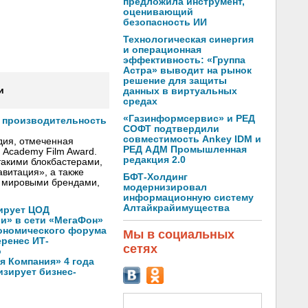
предложила инструмент,
оценивающий
безопасность ИИ
Технологическая синергия
и операционная
эффективность: «Группа
Астра» выводит на рынок
решение для защиты
и
данных в виртуальных
средах
«Газинформсервис» и РЕД
т производительность
СОФТ подтвердили
совместимость Ankey IDM и
дия, отмеченная
РЕД АДМ Промышленная
h Academy Film Award.
редакция 2.0
такими блокбастерами,
авитация», a также
БФТ-Холдинг
 мировыми брендами,
модернизировал
информационную систему
Алтайкрайимущества
ирует ЦОД
ли» в сети «МегаФон»
кономического форума
Мы в социальных
еренес ИТ-
сетях
о
 Компания» 4 года
зирует бизнес-