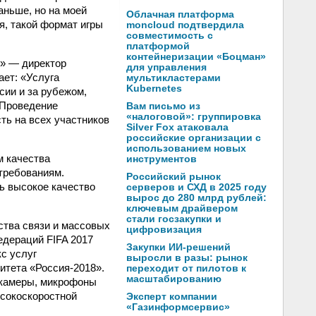
аньше, но на моей
Облачная платформа
я, такой формат игры
moncloud подтвердила
совместимость с
платформой
контейнеризации «Боцман»
» — директор
для управления
ает: «Услуга
мультикластерами
Kubernetes
сии и за рубежом,
 Проведение
Вам письмо из
«налоговой»: группировка
ь на всех участников
Silver Fox атаковала
российские организации с
использованием новых
м качества
инструментов
требованиям.
Российский рынок
ть высокое качество
серверов и СХД в 2025 году
вырос до 280 млрд рублей:
ключевым драйвером
стали госзакупки и
ства связи и массовых
цифровизация
едераций FIFA 2017
Закупки ИИ-решений
с услуг
выросли в разы: рынок
итета «Россия-2018».
переходит от пилотов к
масштабированию
окамеры, микрофоны
ысокоскоростной
Эксперт компании
«Газинформсервис»