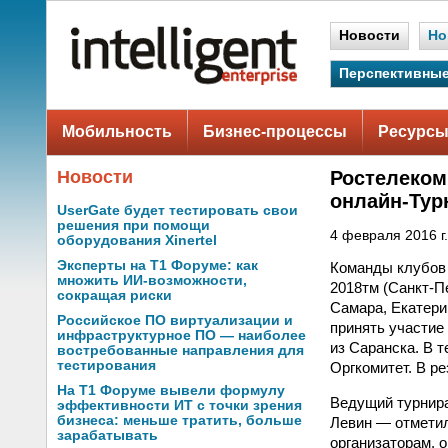
Новости
Но
Перспективные
Мобильность
Бизнес-процессы
Ресурсы
Новости
Ростелеком
онлайн-Тур
UserGate будет тестировать свои
решения при помощи
4 февраля 2016 г.
оборудования Xinertel
Эксперты на Т1 Форуме: как
Команды клубов 
множить ИИ-возможности,
2018тм (Санкт-Пе
сокращая риски
Самара, Екатери
Российское ПО виртуализации и
принять участие
инфраструктурное ПО — наиболее
из Саранска. В 
востребованные направления для
тестирования
Оргкомитет. В р
На Т1 Форуме вывели формулу
Ведущий турнира
эффективности ИТ с точки зрения
бизнеса: меньше тратить, больше
Левин — отметил
зарабатывать
организаторам, 