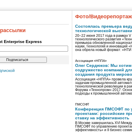
Фото/Видеорепорта
Состоялась премьера вед
 рассылки
технологической выставк
20–22 июня 2017 года в рамках 
технологического развития «Тех
ent Enterprise Express
премьера обновленной национал
науки, технологий и инноваций 
она обрела новый формат: «НТ
Ассоциация «НППА»
Олег Сердюков: Мы хотим
содружество компаний дл
дпиской
создания продукта мирово
Ассоциация «НППА» провела кру
задачам промышленной автомати
технологической революции в ра
Форума «Технопром»-2017. Осно
подходы к промышленной автома
ПМСОФТ
Конференция ПМСОФТ по 
проектами: российские пр
ставку на эффективность
В Москве завершилась XVI Межд
ПМСОФТ по управлению проекта
эффективность» и II бизнес-сем