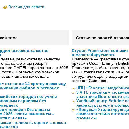
Версия для печати
жей теме
Статьи по схожей отрасл
рдил высокое качество
Студия Framestore повыси
и
и масштабируемость
лучшие результаты по качеству
Framestore — креативная сту
 стране. Об этом говорит
призами Oscar, Emmy и Britis
мпании DMTEL, проведенное в 2025
Framestore, работавшая над 
х России. Согласно комплексной
как «Стражи галактики» и «Гр
ю вошли анализ качества …
сотрудничающая с ведущими
включая Guinness …
о» выявило 12-кратную разницу
качивания файлов в регионах
НПЦ «Геостра» модерниз
3,4 Тб трафика «прокача
ссийских городов получили
участники Восточного э
ковочным сервисам без
Учебный центр Softline п
нтернета
инфраструктуру в облак
сии телефон без оплаты
«Ведущая Утилизирующая
м 2026: плати вниманием –
самостоятельно автомати
ство и связь
процессы
ышает точность оценки звонков
к-листов