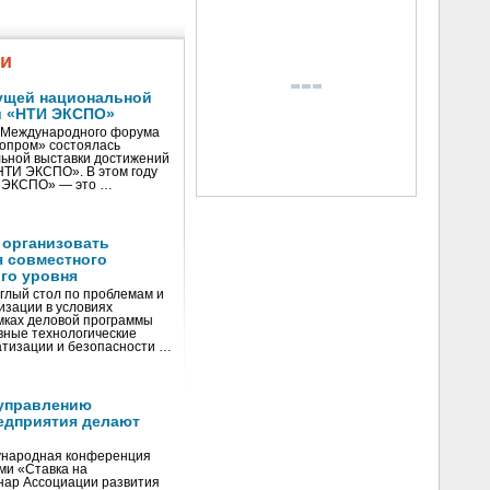
жи
ущей национальной
и «НТИ ЭКСПО»
V Международного форума
нопром» состоялась
ьной выставки достижений
«НТИ ЭКСПО». В этом году
И ЭКСПО» — это …
 организовать
я совместного
го уровня
глый стол по проблемам и
зации в условиях
мках деловой программы
вные технологические
тизации и безопасности …
управлению
едприятия делают
ународная конференция
ми «Ставка на
инар Ассоциации развития