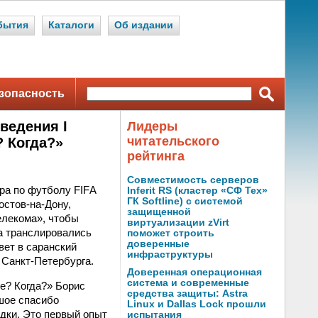
бытия
Каталоги
Об издании
зопасность
ведения I
Лидеры
читательского
? Когда?»
рейтинга
Совместимость серверов
ира по футболу FIFА
Inferit RS (кластер «СФ Тех»
ГК Softline) с системой
остов-на-Дону,
защищенной
елекома», чтобы
виртуализации zVirt
а транслировались
поможет строить
доверенные
вет в саранский
инфраструктуры
 Санкт-Петербурга.
Доверенная операционная
система и современные
е? Когда?» Борис
средства защиты: Astra
шое спасибо
Linux и Dallas Lock прошли
адки. Это первый опыт
испытания