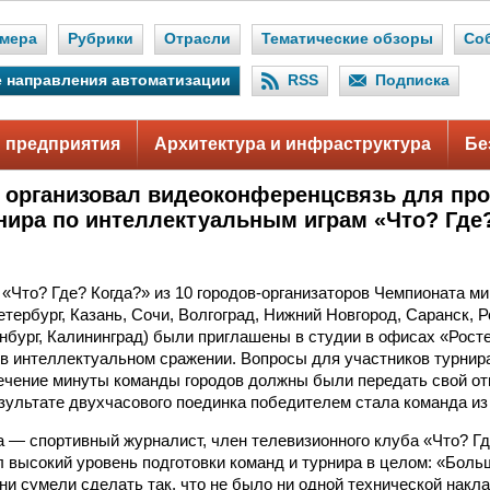
мера
Рубрики
Отрасли
Тематические обзоры
Со
 направления автоматизации
RSS
Подписка
 предприятия
Архитектура и инфраструктура
Бе
 организовал видеоконференцсвязь для про
нира по интеллектуальным играм «Что? Где
«Что? Где? Когда?» из 10 городов-организаторов Чемпионата м
тербург, Казань, Сочи, Волгоград, Нижний Новгород, Саранск, Р
нбург, Калининград) были приглашены в студии в офисах «Рост
 в интеллектуальном сражении. Вопросы для участников турнир
течение минуты команды городов должны были передать свой от
езультате двухчасового поединка победителем стала команда из
 — спортивный журналист, член телевизионного клуба «Что? Гд
 высокий уровень подготовки команд и турнира в целом: «Боль
они сумели сделать так, что не было ни одной технической накл