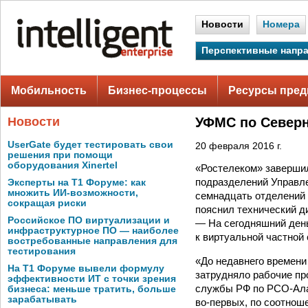
Новости
Номера
Перспективные напр
Мобильность
Бизнес-процессы
Ресурсы пред
Новости
УФМС по Северн
UserGate будет тестировать свои
20 февраля 2016 г.
решения при помощи
оборудования Xinertel
«Ростелеком» завершил
подразделений Управл
Эксперты на Т1 Форуме: как
множить ИИ-возможности,
семнадцать отделений
сокращая риски
пояснил технический д
Российское ПО виртуализации и
— На сегодняшний день
инфраструктурное ПО — наиболее
к виртуальной частной
востребованные направления для
тестирования
«До недавнего времени
На Т1 Форуме вывели формулу
затрудняло рабочие п
эффективности ИТ с точки зрения
службы РФ по РСО-Ала
бизнеса: меньше тратить, больше
зарабатывать
во-первых, по соотнош