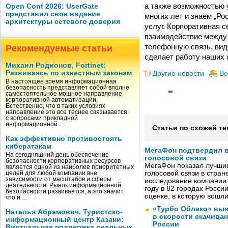
а также возможностью 
Open Conf 2026: UserGate
представил свое видение
многих лет и знаем „Ро
архитектуры сетевого доверия
услуг. Корпоративная 
взаимодействие между 
телефонную связь, вид
Рекомендуемые статьи
сделает работу наших 
Михаил Родионов, Fortinet:
Развиваясь по известным законам
Другие новости
Ве
В настоящее время информационная
безопасность представляет собой вполне
самостоятельное мощное направление
корпоративной автоматизации.
Естественно, что в таких условиях
направление это все теснее связывается
с вопросами прикладной
информационной …
Статьи по схожей те
Как эффективно противостоять
кибератакам
МегаФон подтвердил в
На сегодняшний день обеспечение
голосовой связи
безопасности корпоративных ресурсов
МегаФон показал лучшие
является одной из наиболее приоритетных
голосовой связи в стран
целей для любой компании вне
зависимости от масштабов и сферы
исследование компании
деятельности. Рынок информационной
году в 82 городах Росси
безопасности развивается, а это значит,
оценке, в которую вошл
что и …
«Турбо Облако» выя
Наталья Абрамович, Туристско-
в скорости скачива
информационный центр Казани:
России
Виртуальная поддержка реальных