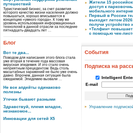
Жители 15 российск
путешествий
доступ к парковочн
Туристический бизнес, за счет развития
мобильного интерне
которого качество жизни населения должно
Первый в России те
повышаться, хорошо вписывается в
концепцию «умного города». К тому же
выходит летом 2026
уровень использования информационных
получи устройство 
технологий в данной отрасли за последние
«Телфин» повышает 
пятнадцать-двадцать лет …
с помощью чек-лист
Блог
События
Вот те два...
Поводом для написания этого блога стала
уже вторая в течение года массовая
вирусная эпидемия. И это стало очень
Подписка на рас
неприятным прецедентом. Ведь столь
масштабных заражений не было уже очень
давно. Впрочем, данная ситуация была
Intelligent Ent
ожидаемой. Эпидемию вызвали …
E-mail
Не все апдейты одинаково
полезны
Утечки бывают разными
Управление подписко
Здравствуй, племя младое,
незнакомое...
Инновации для сетей X5