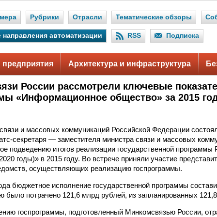
мера
Рубрики
Отрасли
Тематические обзоры
Со
 направления автоматизации
RSS
Подписка
 предприятия
Архитектура и инфраструктура
Бе
язи России рассмотрели ключевые показат
мы «Информационное общество» за 2015 го
связи и массовых коммуникаций Российской Федерации состоя
атс-секретаря — заместителя министра связи и массовых комм
ное подведению итогов реализации государственной программ
2020 годы)» в 2015 году. Во встрече приняли участие представ
едомств, осуществляющих реализацию госпрограммы.
года бюджетное исполнение государственной программы состави
ю было потрачено 121,6 млрд рублей, из запланированных 121,8
ению госпрограммы, подготовленный Минкомсвязью России, отр