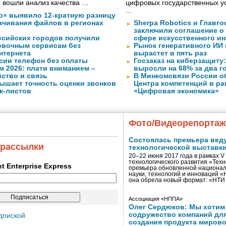
ю вошли анализ качества …
цифровых государственных ус
…
о» выявило 12-кратную разницу
качивания файлов в регионах
Sherpa Robotics и Главг
заключили соглашение о
ссийских городов получили
сфере искусственного ин
ковочным сервисам без
Рынок генеративного ИИ 
нтернета
вырастет в пять раз
сии телефон без оплаты
Госзаказ на киберзащиту:
м 2026: плати вниманием –
выросли на 68% за два г
ство и связь
В Минкомсвязи России о
ышает точность оценки звонков
Центра компетенций в р
к-листов
«Цифровая экономика»
Фото/Видеорепорта
Состоялась премьера вед
 рассылки
технологической выставк
20–22 июня 2017 года в рамках 
технологического развития «Тех
ent Enterprise Express
премьера обновленной национал
науки, технологий и инноваций 
она обрела новый формат: «НТ
Ассоциация «НППА»
Олег Сердюков: Мы хотим
содружество компаний дл
дпиской
создания продукта мирово