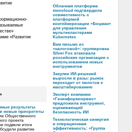
звитие
Облачная платформа
moncloud подтвердила
совместимость с
формационно-
платформой
контейнеризации «Боцман»
казываемые
для управления
естве»
мультикластерами
амме «Развитие
Kubernetes
Вам письмо из
«налоговой»: группировка
Silver Fox атаковала
российские организации с
использованием новых
инструментов
Закупки ИИ-решений
выросли в разы: рынок
переходит от пилотов к
масштабированию
и
Эксперт компании
«Газинформсервис»
предложила инструмент,
мные результаты
оценивающий
и новые приоритеты
безопасность ИИ
ние Общественного
Технологическая синергия
ого проекта
и операционная
и подвели итоги
эффективность: «Группа
обсудили развитие