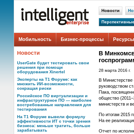
Новости
Но
Перспективные
Мобильность
Бизнес-процессы
Ресурсы
Новости
В Минкомсв
госпрограм
UserGate будет тестировать свои
решения при помощи
28 марта 2016 г.
оборудования Xinertel
Эксперты на Т1 Форуме: как
В Министерстве 
множить ИИ-возможности,
руководством ст
сокращая риски
Пака, посвящен
Российское ПО виртуализации и
общество (2011–
инфраструктурное ПО — наиболее
министерств и в
востребованные направления для
тестирования
По итогам 2015 
На Т1 Форуме вывели формулу
На ее реализаци
эффективности ИТ с точки зрения
бизнеса: меньше тратить, больше
зарабатывать
Отчет по исполн