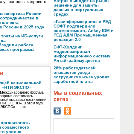
Астра» выводит на рынок
луг, вопросы кадрового
решение для защиты
данных в виртуальных
осэкспертиза России
средах
 сотрудничестве в
«Газинформсервис» и РЕД
теллекта
СОФТ подтвердили
в России в 2025 году
совместимость Ankey IDM и
РЕД АДМ Промышленная
 траты на ИБ-услуги
редакция 2.0
ода
бсудили работу
БФТ-Холдинг
амках программы
модернизировал
информационную систему
Алтайкрайимущества
28% работодателей
жи
опасаются ухода
сотрудников из-за уровня
заработной платы
ущей национальной
и «НТИ ЭКСПО»
Мы в социальных
V Международного форума
нопром» состоялась
сетях
ьной выставки достижений
«НТИ ЭКСПО». В этом году
И ЭКСПО» — это …
 организовать
я совместного
го уровня