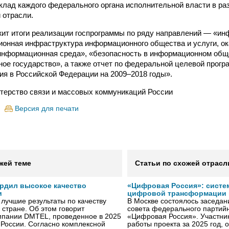
клад каждого федерального органа исполнительной власти в ра
 отрасли.
ит итоги реализации госпрограммы по ряду направлений — «ин
онная инфраструктура информационного общества и услуги, о
«информационная среда», «безопасность в информационном общ
ое государство», а также отчет по федеральной целевой прогр
я в Российской Федерации на 2009–2018 годы».
терство связи и массовых коммуникаций России
Версия для печати
жей теме
Статьи по схожей отрасл
рдил высокое качество
«Цифровая Россия»: систе
и
цифровой трансформации 
лучшие результаты по качеству
В Москве состоялось заседа
 стране. Об этом говорит
совета федерального партийн
мпании DMTEL, проведенное в 2025
«Цифровая Россия». Участник
х России. Согласно комплексной
работы проекта за 2025 год, 