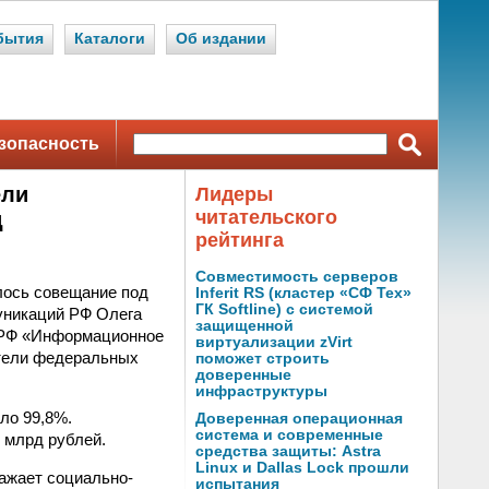
бытия
Каталоги
Об издании
зопасность
ели
Лидеры
читательского
д
рейтинга
Совместимость серверов
лось совещание под
Inferit RS (кластер «СФ Тех»
ГК Softline) с системой
уникаций РФ Олега
защищенной
ы РФ «Информационное
виртуализации zVirt
ители федеральных
поможет строить
доверенные
инфраструктуры
ло 99,8%.
Доверенная операционная
система и современные
 млрд рублей.
средства защиты: Astra
Linux и Dallas Lock прошли
ажает социально-
испытания