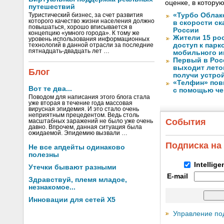
оценке, в котору
путешествий
«Турбо Облак
Туристический бизнес, за счет развития
которого качество жизни населения должно
в скорости с
повышаться, хорошо вписывается в
России
концепцию «умного города». К тому же
Жители 15 ро
уровень использования информационных
доступ к пар
технологий в данной отрасли за последние
пятнадцать-двадцать лет …
мобильного и
Первый в Рос
выходит лето
Блог
получи устрой
«Телфин» пов
Вот те два...
с помощью че
Поводом для написания этого блога стала
уже вторая в течение года массовая
вирусная эпидемия. И это стало очень
неприятным прецедентом. Ведь столь
События
масштабных заражений не было уже очень
давно. Впрочем, данная ситуация была
ожидаемой. Эпидемию вызвали …
Подписка на
Не все апдейты одинаково
полезны
Intellig
Утечки бывают разными
E-mail
Здравствуй, племя младое,
незнакомое...
Инновации для сетей X5
Управление по