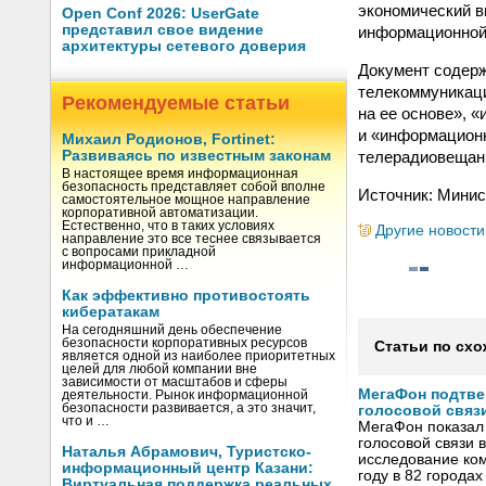
экономический в
Open Conf 2026: UserGate
представил свое видение
информационной
архитектуры сетевого доверия
Документ содерж
телекоммуникаци
Рекомендуемые статьи
на ее основе», 
и «информационн
Михаил Родионов, Fortinet:
телерадиовещани
Развиваясь по известным законам
В настоящее время информационная
безопасность представляет собой вполне
Источник: Минис
самостоятельное мощное направление
корпоративной автоматизации.
Естественно, что в таких условиях
Другие новости
направление это все теснее связывается
с вопросами прикладной
информационной …
Как эффективно противостоять
кибератакам
На сегодняшний день обеспечение
безопасности корпоративных ресурсов
Статьи по схо
является одной из наиболее приоритетных
целей для любой компании вне
зависимости от масштабов и сферы
МегаФон подтве
деятельности. Рынок информационной
безопасности развивается, а это значит,
голосовой связ
что и …
МегаФон показал 
голосовой связи в
Наталья Абрамович, Туристско-
исследование ко
информационный центр Казани:
году в 82 города
Виртуальная поддержка реальных