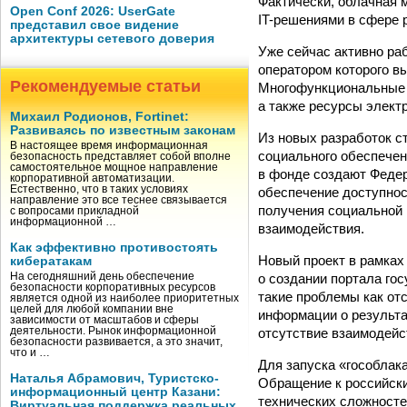
Фактически, облачная 
Open Conf 2026: UserGate
IT-решениями в сфере 
представил свое видение
архитектуры сетевого доверия
Уже сейчас активно ра
оператором которого в
Рекомендуемые статьи
Многофункциональные 
а также ресурсы элект
Михаил Родионов, Fortinet:
Развиваясь по известным законам
Из новых разработок с
В настоящее время информационная
социального обеспечен
безопасность представляет собой вполне
самостоятельное мощное направление
в фонде создают Феде
корпоративной автоматизации.
Естественно, что в таких условиях
обеспечение доступнос
направление это все теснее связывается
получения социальной
с вопросами прикладной
информационной …
взаимодействия.
Как эффективно противостоять
Новый проект в рамках
кибератакам
о создании портала го
На сегодняшний день обеспечение
безопасности корпоративных ресурсов
такие проблемы как от
является одной из наиболее приоритетных
целей для любой компании вне
информации о результа
зависимости от масштабов и сферы
отсутствие взаимодейс
деятельности. Рынок информационной
безопасности развивается, а это значит,
что и …
Для запуска «гособлак
Наталья Абрамович, Туристско-
Обращение к российски
информационный центр Казани:
технических сложносте
Виртуальная поддержка реальных