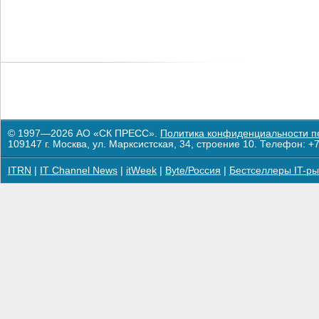
© 1997—2026 АО «СК ПРЕСС».
Политика конфиденциальности п
109147 г. Москва, ул. Марксистская, 34, строение 10. Телефон: +7
ITRN
|
IT Channel News
|
itWeek
|
Byte/Россия
|
Бестселлеры IT-ры