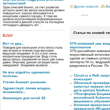
путешествий
Другие новости
Ве
Туристический бизнес, за счет развития
которого качество жизни населения должно
повышаться, хорошо вписывается в
концепцию «умного города». К тому же
уровень использования информационных
технологий в данной отрасли за последние
пятнадцать-двадцать лет …
Статьи по схожей те
Блог
Вот те два...
57% компаний уже вне
персоналом
Поводом для написания этого блога стала
уже вторая в течение года массовая
37% российских компан
вирусная эпидемия. И это стало очень
искусственный интеллект
неприятным прецедентом. Ведь столь
одним из главных успех
масштабных заражений не было уже очень
эксперты hh.ru, ведуще
давно. Впрочем, данная ситуация была
ожидаемой. Эпидемию вызвали …
рекрутинга в России. П
…
Не все апдейты одинаково
Cloud.ru и Raft запу
полезны
консьерж»
Утечки бывают разными
Облачный провайде
запустил первую пло
Здравствуй, племя младое,
дата-центра SeaArea
незнакомое...
«Платформа Боцман
российской Kuberne
Инновации для сетей X5
машинного обучени
Иллюзия приватност
превратили ИИ-диал