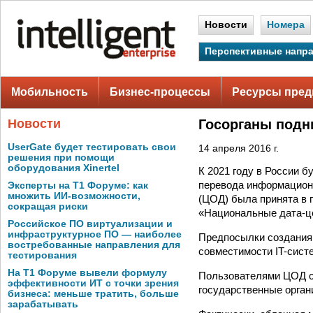
Новости
Номера
Перспективные напр
Мобильность
Бизнес-процессы
Ресурсы пред
Новости
Госорганы подн
UserGate будет тестировать свои
14 апреля 2016 г.
решения при помощи
оборудования Xinertel
К 2021 году в России б
перевода информационн
Эксперты на Т1 Форуме: как
множить ИИ-возможности,
(ЦОД) была принята в 
сокращая риски
«Национальные дата-ц
Российское ПО виртуализации и
инфраструктурное ПО — наиболее
Предпосылки создания 
востребованные направления для
совместимости IT-сист
тестирования
На Т1 Форуме вывели формулу
Пользователями ЦОД с
эффективности ИТ с точки зрения
государственные орган
бизнеса: меньше тратить, больше
зарабатывать