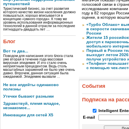
МегаФон показал лучшие
путешествий
голосовой связи в стран
исследование компании
Туристический бизнес, за счет развития
которого качество жизни населения должно
году в 82 городах Росси
повышаться, хорошо вписывается в
оценке, в которую вошл
концепцию «умного города». К тому же
уровень использования информационных
«Турбо Облако» выя
технологий в данной отрасли за последние
в скорости скачива
пятнадцать-двадцать лет …
России
Жители 15 российск
Блог
доступ к парковочн
мобильного интерне
Первый в России те
Вот те два...
выходит летом 2026
Поводом для написания этого блога стала
получи устройство 
уже вторая в течение года массовая
вирусная эпидемия. И это стало очень
«Телфин» повышает 
неприятным прецедентом. Ведь столь
с помощью чек-лист
масштабных заражений не было уже очень
давно. Впрочем, данная ситуация была
ожидаемой. Эпидемию вызвали …
Не все апдейты одинаково
События
полезны
Утечки бывают разными
Подписка на рас
Здравствуй, племя младое,
незнакомое...
Intelligent Ent
Инновации для сетей X5
E-mail