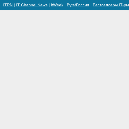
ITRN
|
IT Channel News
|
itWeek
|
Byte/Россия
|
Бестселлеры IT-ры