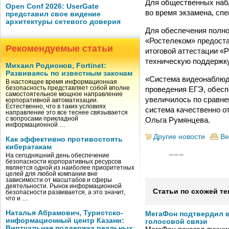
Для общественных набл
Open Conf 2026: UserGate
во время экзамена, сп
представил свое видение
архитектуры сетевого доверия
Для обеспечения полно
«Ростелеком» предоста
Рекомендуемые статьи
итоговой аттестации «
техническую поддержку
Михаил Родионов, Fortinet:
Развиваясь по известным законам
«Система видеонаблюде
В настоящее время информационная
проведения ЕГЭ, обесп
безопасность представляет собой вполне
самостоятельное мощное направление
увеличилось по сравне
корпоративной автоматизации.
Естественно, что в таких условиях
система качественно о
направление это все теснее связывается
Ольга Румянцева.
с вопросами прикладной
информационной …
Другие новости
Ве
Как эффективно противостоять
кибератакам
На сегодняшний день обеспечение
безопасности корпоративных ресурсов
является одной из наиболее приоритетных
целей для любой компании вне
зависимости от масштабов и сферы
деятельности. Рынок информационной
Статьи по схожей те
безопасности развивается, а это значит,
что и …
Наталья Абрамович, Туристско-
МегаФон подтвердил в
информационный центр Казани:
голосовой связи
Виртуальная поддержка реальных