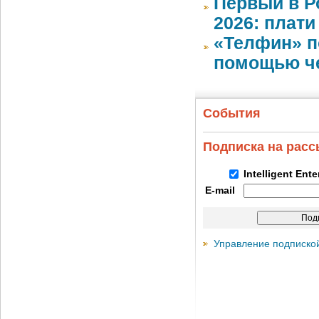
Первый в Р
2026: плати
«Телфин» п
помощью че
События
Подписка на рас
Intelligent Ent
E-mail
Управление подписко