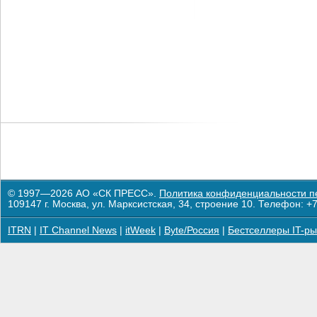
© 1997—2026 АО «СК ПРЕСС».
Политика конфиденциальности п
109147 г. Москва, ул. Марксистская, 34, строение 10. Телефон: +7
ITRN
|
IT Channel News
|
itWeek
|
Byte/Россия
|
Бестселлеры IT-ры