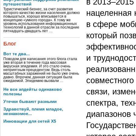
в 2013–2015
путешествий
Туристический бизнес, за счет развития
нацеленная 
которого качество жизни населения должно
повышаться, хорошо вписывается в
концепцию «умного города». К тому же
в сфере моб
уровень использования информационных
технологий в данной отрасли за последние
пятнадцать-двадцать лет …
который поз
Блог
эффективнос
Вот те два...
и труднодос
Поводом для написания этого блога стала
уже вторая в течение года массовая
реализованн
вирусная эпидемия. И это стало очень
неприятным прецедентом. Ведь столь
масштабных заражений не было уже очень
давно. Впрочем, данная ситуация была
совместного
ожидаемой. Эпидемию вызвали …
связи, изме
Не все апдейты одинаково
полезны
спектра, те
Утечки бывают разными
Здравствуй, племя младое,
диапазонов ч
незнакомое...
Инновации для сетей X5
Государстве