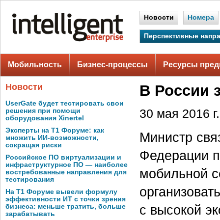
Новости
Номера
Перспективные напр
Мобильность
Бизнес-процессы
Ресурсы пред
Новости
В России 
UserGate будет тестировать свои
решения при помощи
30 мая 2016 г.
оборудования Xinertel
Эксперты на Т1 Форуме: как
Министр свя
множить ИИ-возможности,
сокращая риски
Федерации п
Российское ПО виртуализации и
инфраструктурное ПО — наиболее
мобильной с
востребованные направления для
тестирования
организоват
На Т1 Форуме вывели формулу
эффективности ИТ с точки зрения
с высокой э
бизнеса: меньше тратить, больше
зарабатывать