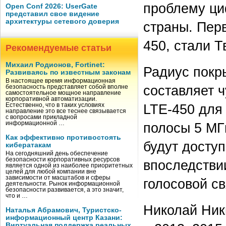
проблему ци
Open Conf 2026: UserGate
представил свое видение
архитектуры сетевого доверия
страны. Пер
450, стали Т
Рекомендуемые статьи
Михаил Родионов, Fortinet:
Радиус покр
Развиваясь по известным законам
В настоящее время информационная
составляет ч
безопасность представляет собой вполне
самостоятельное мощное направление
корпоративной автоматизации.
LTE-450 для 
Естественно, что в таких условиях
направление это все теснее связывается
с вопросами прикладной
полосы 5 МГ
информационной …
Как эффективно противостоять
будут досту
кибератакам
На сегодняшний день обеспечение
безопасности корпоративных ресурсов
впоследстви
является одной из наиболее приоритетных
целей для любой компании вне
зависимости от масштабов и сферы
голосовой св
деятельности. Рынок информационной
безопасности развивается, а это значит,
что и …
Николай Ник
Наталья Абрамович, Туристско-
информационный центр Казани:
Виртуальная поддержка реальных