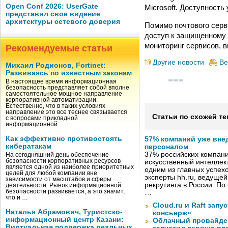
Open Conf 2026: UserGate
Microsoft. Доступность
представил свое видение
архитектуры сетевого доверия
Помимо почтового серв
доступ к защищенному 
мониторинг сервисов, 
Рекомендуемые статьи
Другие новости
Ве
Михаил Родионов, Fortinet:
Развиваясь по известным законам
В настоящее время информационная
безопасность представляет собой вполне
самостоятельное мощное направление
корпоративной автоматизации.
Естественно, что в таких условиях
направление это все теснее связывается
Статьи по схожей те
с вопросами прикладной
информационной …
Как эффективно противостоять
57% компаний уже вне
кибератакам
персоналом
37% российских компан
На сегодняшний день обеспечение
безопасности корпоративных ресурсов
искусственный интеллект
является одной из наиболее приоритетных
одним из главных успех
целей для любой компании вне
эксперты hh.ru, ведуще
зависимости от масштабов и сферы
рекрутинга в России. П
деятельности. Рынок информационной
безопасности развивается, а это значит,
…
что и …
Cloud.ru и Raft запу
Наталья Абрамович, Туристско-
консьерж»
информационный центр Казани:
Облачный провайде
Виртуальная поддержка реальных