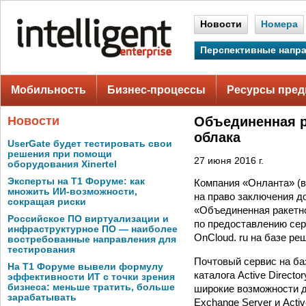
Новости
Номера
Перспективные напр
Мобильность
Бизнес-процессы
Ресурсы пред
Новости
Объединенная р
облака
UserGate будет тестировать свои
решения при помощи
27 июня 2016 г.
оборудования Xinertel
Эксперты на Т1 Форуме: как
Компания «Онланта» (в
множить ИИ-возможности,
на право заключения д
сокращая риски
«Объединенная ракетно
Российское ПО виртуализации и
по предоставлению сер
инфраструктурное ПО — наиболее
OnCloud. ru на базе реш
востребованные направления для
тестирования
Почтовый сервис на ба
На Т1 Форуме вывели формулу
каталога Active Direc
эффективности ИТ с точки зрения
бизнеса: меньше тратить, больше
широкие возможности д
зарабатывать
Exchange Server и Act