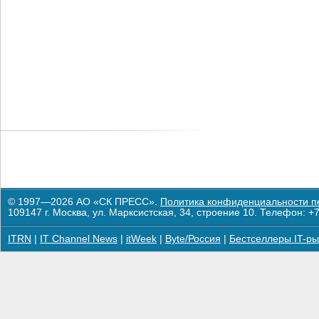
© 1997—2026 АО «СК ПРЕСС».
Политика конфиденциальности п
109147 г. Москва, ул. Марксистская, 34, строение 10. Телефон: +7
ITRN
|
IT Channel News
|
itWeek
|
Byte/Россия
|
Бестселлеры IT-ры