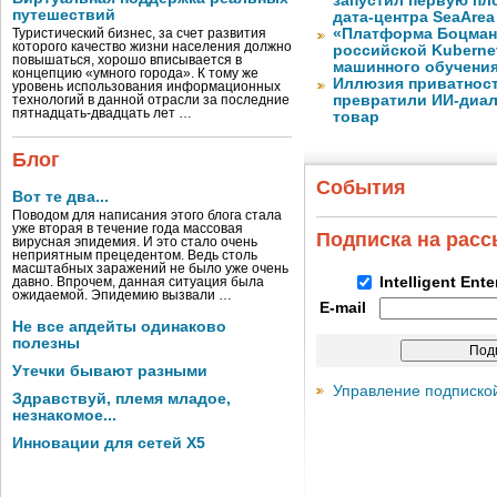
запустил первую пло
путешествий
дата-центра SeaArea
«Платформа Боцман
Туристический бизнес, за счет развития
которого качество жизни населения должно
российской Kuberne
повышаться, хорошо вписывается в
машинного обучени
концепцию «умного города». К тому же
Иллюзия приватност
уровень использования информационных
превратили ИИ-диал
технологий в данной отрасли за последние
пятнадцать-двадцать лет …
товар
Блог
События
Вот те два...
Поводом для написания этого блога стала
уже вторая в течение года массовая
Подписка на рас
вирусная эпидемия. И это стало очень
неприятным прецедентом. Ведь столь
масштабных заражений не было уже очень
Intelligent Ent
давно. Впрочем, данная ситуация была
ожидаемой. Эпидемию вызвали …
E-mail
Не все апдейты одинаково
полезны
Утечки бывают разными
Управление подписко
Здравствуй, племя младое,
незнакомое...
Инновации для сетей X5