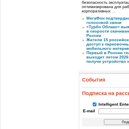
безопасность эксплуата
оптимизирована для раб
корпоративных …
МегаФон подтвердил
голосовой связи
«Турбо Облако» выя
в скорости скачива
России
Жители 15 российск
доступ к парковочн
мобильного интерне
Первый в России те
выходит летом 2026
получи устройство 
События
Подписка на рас
Intelligent Ent
E-mail