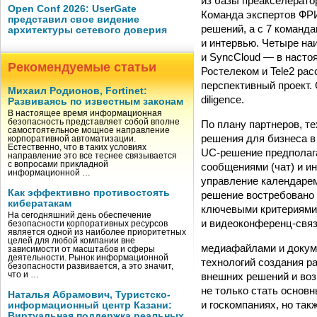
из базы преакселерато
Open Conf 2026: UserGate
Команда экспертов ФРИ
представил свое видение
решений, а с 7 команд
архитектуры сетевого доверия
и интервью. Четыре н
и SyncCloud — в насто
Рекомендуемые статьи
Ростелеком и Tele2 ра
перспективный проект.
Михаил Родионов, Fortinet:
diligence.
Развиваясь по известным законам
В настоящее время информационная
безопасность представляет собой вполне
По плану партнеров, т
самостоятельное мощное направление
решения для бизнеса в
корпоративной автоматизации.
Естественно, что в таких условиях
UC-решение предполага
направление это все теснее связывается
с вопросами прикладной
сообщениями (чат) и и
информационной …
управление календарем
Как эффективно противостоять
решение востребовано 
кибератакам
ключевыми критериями
На сегодняшний день обеспечение
и видеоконференц-связ
безопасности корпоративных ресурсов
является одной из наиболее приоритетных
целей для любой компании вне
медиафайлами и докум
зависимости от масштабов и сферы
деятельности. Рынок информационной
технологий создания ра
безопасности развивается, а это значит,
внешних решений и во
что и …
не только стать основ
Наталья Абрамович, Туристско-
и госкомпаниях, но так
информационный центр Казани:
Виртуальная поддержка реальных