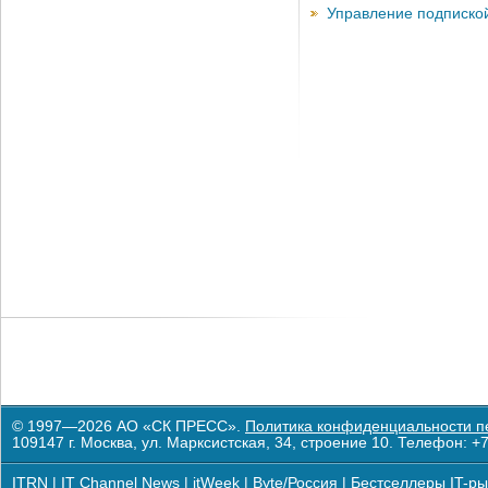
Управление подписко
© 1997—2026 АО «СК ПРЕСС».
Политика конфиденциальности п
109147 г. Москва, ул. Марксистская, 34, строение 10. Телефон: +7
ITRN
|
IT Channel News
|
itWeek
|
Byte/Россия
|
Бестселлеры IT-ры