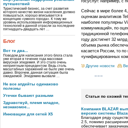
госуслуг: например, с 
путешествий
Туристический бизнес, за счет развития
Сейчас в мире более 4
которого качество жизни населения должно
повышаться, хорошо вписывается в
оценкам аналитиков Te
концепцию «умного города». К тому же
наиболее популярны Vi
уровень использования информационных
технологий в данной отрасли за последние
коммуникаций», по оцен
пятнадцать-двадцать лет …
традиционной телефонии
году достигнет 32 млрд
Блог
объема рынка обеспечи
касается России, то по
Вот те два...
Поводом для написания этого блога стала
«унифицированных комм
уже вторая в течение года массовая
вирусная эпидемия. И это стало очень
Другие новости
Ве
неприятным прецедентом. Ведь столь
масштабных заражений не было уже очень
давно. Впрочем, данная ситуация была
ожидаемой. Эпидемию вызвали …
Не все апдейты одинаково
полезны
Утечки бывают разными
Статьи по схожей те
Здравствуй, племя младое,
незнакомое...
Компания BLAZAR вып
версию системы Blazar
Инновации для сетей X5
Благодаря ряду существ
2.5, помимо расширени
обеспечивает заказчик