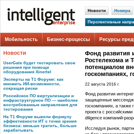
Новости
Номера
Перспективные напр
Мобильность
Бизнес-процессы
Ресурсы пред
Новости
Фонд развития 
Ростелекома и 
UserGate будет тестировать свои
потенциалом вн
решения при помощи
оборудования Xinertel
госкомпаниях, 
Эксперты на Т1 Форуме: как
множить ИИ-возможности,
22 августа 2016 г.
сокращая риски
Фонд развития интерне
Российское ПО виртуализации и
защищенные мессендже
инфраструктурное ПО — наиболее
востребованные направления для
госкомпаниях, а также
тестирования
проекта с российскими
На Т1 Форуме вывели формулу
diligence компаний-ра
эффективности ИТ с точки зрения
бизнеса: меньше тратить, больше
Исследуя рынок, партн
зарабатывать