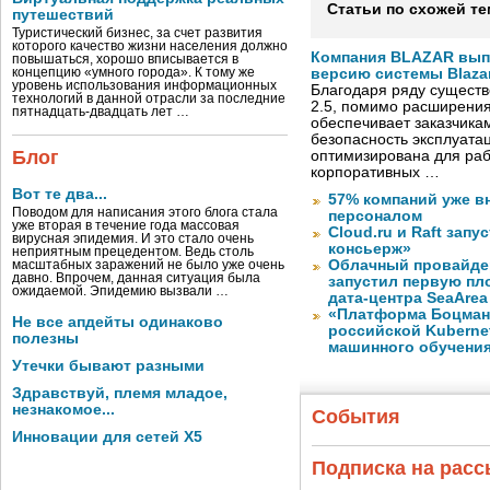
Статьи по схожей те
путешествий
Туристический бизнес, за счет развития
которого качество жизни населения должно
Компания BLAZAR вып
повышаться, хорошо вписывается в
концепцию «умного города». К тому же
версию системы Blazar
уровень использования информационных
Благодаря ряду существ
технологий в данной отрасли за последние
2.5, помимо расширени
пятнадцать-двадцать лет …
обеспечивает заказчик
безопасность эксплуата
Блог
оптимизирована для раб
корпоративных …
Вот те два...
57% компаний уже в
Поводом для написания этого блога стала
персоналом
уже вторая в течение года массовая
Cloud.ru и Raft запу
вирусная эпидемия. И это стало очень
консьерж»
неприятным прецедентом. Ведь столь
Облачный провайде
масштабных заражений не было уже очень
давно. Впрочем, данная ситуация была
запустил первую пло
ожидаемой. Эпидемию вызвали …
дата-центра SeaArea
«Платформа Боцман
Не все апдейты одинаково
российской Kuberne
полезны
машинного обучени
Утечки бывают разными
Здравствуй, племя младое,
незнакомое...
События
Инновации для сетей X5
Подписка на рас