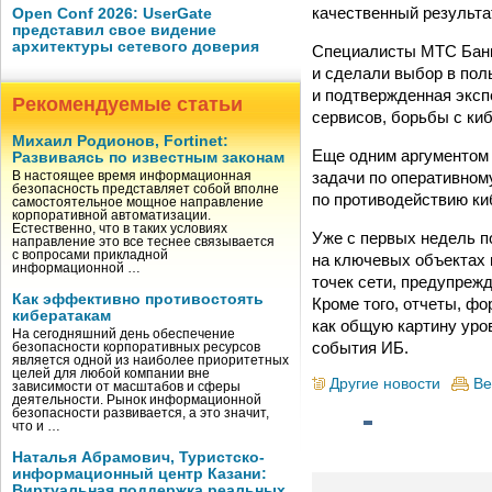
качественный результа
Open Conf 2026: UserGate
представил свое видение
архитектуры сетевого доверия
Специалисты МТС Банк
и сделали выбор в по
и подтвержденная экспе
Рекомендуемые статьи
сервисов, борьбы с ки
Михаил Родионов, Fortinet:
Еще одним аргументом в
Развиваясь по известным законам
задачи по оперативном
В настоящее время информационная
безопасность представляет собой вполне
по противодействию ки
самостоятельное мощное направление
корпоративной автоматизации.
Естественно, что в таких условиях
Уже с первых недель п
направление это все теснее связывается
с вопросами прикладной
на ключевых объектах 
информационной …
точек сети, предупреж
Как эффективно противостоять
Кроме того, отчеты, ф
кибератакам
как общую картину уро
На сегодняшний день обеспечение
события ИБ.
безопасности корпоративных ресурсов
является одной из наиболее приоритетных
целей для любой компании вне
Другие новости
Ве
зависимости от масштабов и сферы
деятельности. Рынок информационной
безопасности развивается, а это значит,
что и …
Наталья Абрамович, Туристско-
информационный центр Казани:
Виртуальная поддержка реальных