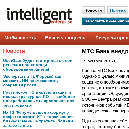
Новости
Номера
Перспективные напр
Мобильность
Бизнес-процессы
Ресурсы пред
Новости
МТС Банк внедр
UserGate будет тестировать свои
19 октября 2016 г.
решения при помощи
оборудования Xinertel
Раннее МТС Банк осущ
Однако с целью миним
Эксперты на Т1 Форуме: как
множить ИИ-возможности,
решение о необходимос
сокращая риски
режиме, а также взаим
Российское ПО виртуализации и
организаций. Обсужден
инфраструктурное ПО — наиболее
SOC — центра реагиро
востребованные направления для
источников событий И
тестирования
периодическое сканиро
На Т1 Форуме вывели формулу
эффективности ИТ с точки зрения
Однако создание собс
бизнеса: меньше тратить, больше
зарабатывать
затрат, поэтому более