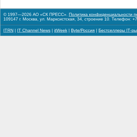
© 1997—2026 АО «СК ПРЕСС».
Политика конфиденциальности п
109147 г. Москва, ул. Марксистская, 34, строение 10. Телефон: +7
ITRN
|
IT Channel News
|
itWeek
|
Byte/Россия
|
Бестселлеры IT-ры