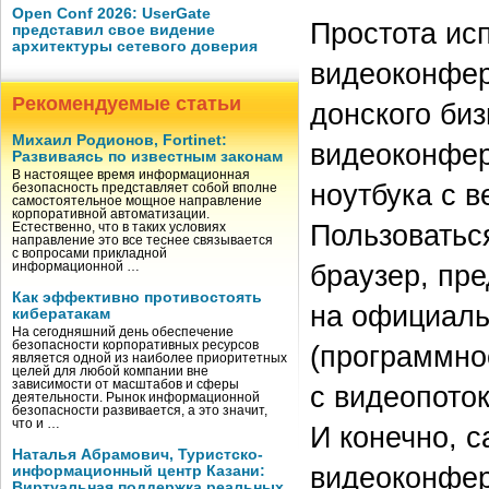
Open Conf 2026: UserGate
Простота ис
представил свое видение
архитектуры сетевого доверия
видеоконфер
Рекомендуемые статьи
донского би
Михаил Родионов, Fortinet:
видеоконфер
Развиваясь по известным законам
В настоящее время информационная
ноутбука с в
безопасность представляет собой вполне
самостоятельное мощное направление
корпоративной автоматизации.
Пользоватьс
Естественно, что в таких условиях
направление это все теснее связывается
с вопросами прикладной
браузер, пр
информационной …
Как эффективно противостоять
на официаль
кибератакам
На сегодняшний день обеспечение
безопасности корпоративных ресурсов
(программно
является одной из наиболее приоритетных
целей для любой компании вне
зависимости от масштабов и сферы
с видеопото
деятельности. Рынок информационной
безопасности развивается, а это значит,
что и …
И конечно, 
Наталья Абрамович, Туристско-
видеоконфер
информационный центр Казани:
Виртуальная поддержка реальных