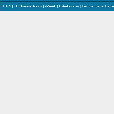
ITRN
|
IT Channel News
|
itWeek
|
Byte/Россия
|
Бестселлеры IT-ры