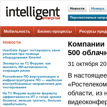
Новости
Номера
Перспективные напр
Мобильность
Бизнес-процессы
Ресурсы пред
Новости
Компании 
UserGate будет тестировать свои
500 облач
решения при помощи
оборудования Xinertel
31 октября 201
Эксперты на Т1 Форуме: как
множить ИИ-возможности,
сокращая риски
В настоящее
Российское ПО виртуализации и
инфраструктурное ПО — наиболее
«Ростелеком
востребованные направления для
тестирования
области, из
На Т1 Форуме вывели формулу
эффективности ИТ с точки зрения
видеоконфер
бизнеса: меньше тратить, больше
зарабатывать