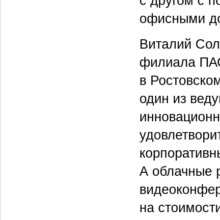
с другом с 
офисными д
Виталий Сол
филиала ПАО
в Ростовском
один из вед
инновационн
удовлетвори
корпоративн
А облачные р
видеоконфер
на стоимост