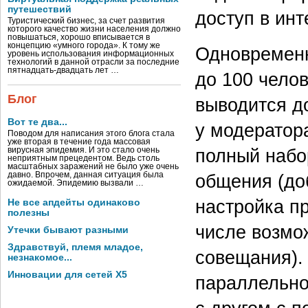
путешествий
доступ в инт
Туристический бизнес, за счет развития
которого качество жизни населения должно
повышаться, хорошо вписывается в
концепцию «умного города». К тому же
Одновременн
уровень использования информационных
технологий в данной отрасли за последние
пятнадцать-двадцать лет …
до 100 чело
Блог
выводится д
Вот те два...
у модератор
Поводом для написания этого блога стала
уже вторая в течение года массовая
полный набо
вирусная эпидемия. И это стало очень
неприятным прецедентом. Ведь столь
масштабных заражений не было уже очень
общения (до
давно. Впрочем, данная ситуация была
ожидаемой. Эпидемию вызвали …
настройка пр
Не все апдейты одинаково
полезны
числе возмо
Утечки бывают разными
Здравствуй, племя младое,
совещания).
незнакомое...
Инновации для сетей X5
параллельно