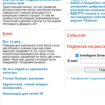
AUXO и SimpleOne о
путешествий
ускорения цифрово
Туристический бизнес, за счет развития
российских компани
которого качество жизни населения должно
повышаться, хорошо вписывается в
B2B-РТС вошла в то
концепцию «умного города». К тому же
поставщиков собст
уровень использования информационных
версии TAdviser
технологий в данной отрасли за последние
пятнадцать-двадцать лет …
Блог
События
Вот те два...
Поводом для написания этого блога стала
Подписка на рас
уже вторая в течение года массовая
вирусная эпидемия. И это стало очень
неприятным прецедентом. Ведь столь
Intelligent Ent
масштабных заражений не было уже очень
давно. Впрочем, данная ситуация была
E-mail
ожидаемой. Эпидемию вызвали …
Не все апдейты одинаково
полезны
Управление подписко
Утечки бывают разными
Здравствуй, племя младое,
незнакомое...
Инновации для сетей X5