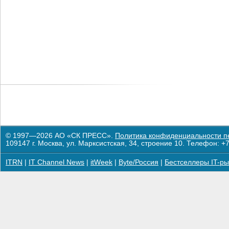
© 1997—2026 АО «СК ПРЕСС».
Политика конфиденциальности п
109147 г. Москва, ул. Марксистская, 34, строение 10. Телефон: +7
ITRN
|
IT Channel News
|
itWeek
|
Byte/Россия
|
Бестселлеры IT-ры