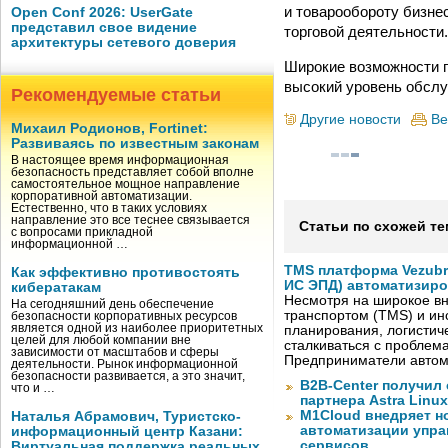
и товарообороту бизне
Open Conf 2026: UserGate
представил свое видение
торговой деятельности.
архитектуры сетевого доверия
Широкие возможности п
высокий уровень обслу
Рекомендуемые статьи
Другие новости
Ве
Михаил Родионов, Fortinet:
Развиваясь по известным законам
В настоящее время информационная
безопасность представляет собой вполне
самостоятельное мощное направление
корпоративной автоматизации.
Естественно, что в таких условиях
направление это все теснее связывается
Статьи по схожей те
с вопросами прикладной
информационной …
TMS платформа Vezubr
Как эффективно противостоять
ИС ЭПД) автоматизиро
кибератакам
Несмотря на широкое в
На сегодняшний день обеспечение
транспортом (TMS) и ин
безопасности корпоративных ресурсов
является одной из наиболее приоритетных
планирования, логистич
целей для любой компании вне
сталкиваться с проблем
зависимости от масштабов и сферы
Предприниматели автом
деятельности. Рынок информационной
безопасности развивается, а это значит,
B2B-Center получил 
что и …
партнера Astra Linux
M1Cloud внедряет н
Наталья Абрамович, Туристско-
автоматизации упра
информационный центр Казани:
сервисов
Виртуальная поддержка реальных