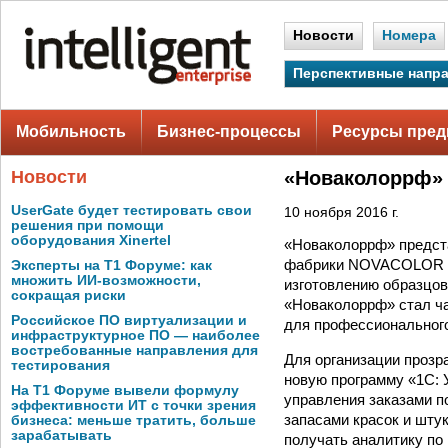
Новости
Номера
Перспективные напр
Мобильность
Бизнес-процессы
Ресурсы пред
Новости
«Новаколоррф» 
UserGate будет тестировать свои
10 ноября 2016 г.
решения при помощи
оборудования Xinertel
«Новаколоррф» предста
фабрики NOVACOLOR в 
Эксперты на Т1 Форуме: как
множить ИИ-возможности,
изготовлению образцов
сокращая риски
«Новаколоррф» стал ча
Российское ПО виртуализации и
для профессионального
инфраструктурное ПО — наиболее
востребованные направления для
Для организации прозр
тестирования
новую программу «1С: 
На Т1 Форуме вывели формулу
управления заказами п
эффективности ИТ с точки зрения
запасами красок и шту
бизнеса: меньше тратить, больше
зарабатывать
получать аналитику по