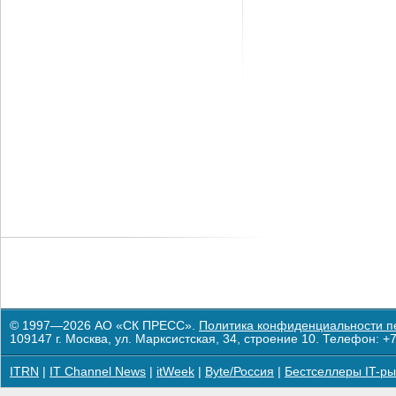
© 1997—2026 АО «СК ПРЕСС».
Политика конфиденциальности п
109147 г. Москва, ул. Марксистская, 34, строение 10. Телефон: +7
ITRN
|
IT Channel News
|
itWeek
|
Byte/Россия
|
Бестселлеры IT-ры