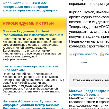
Open Conf 2026: UserGate
передавать информаци
представил свое видение
архитектуры сетевого доверия
Кирилл Шумак, начальн
архитектурно-строител
возможности студентов
Рекомендуемые статьи
Теперь студенты АГАСУ
университета, скачать 
Михаил Родионов, Fortinet:
Развиваясь по известным законам
получить задание, прин
В настоящее время информационная
Недавно мы начали пер
безопасность представляет собой вполне
самостоятельное мощное направление
колледжа строительств
корпоративной автоматизации.
Естественно, что в таких условиях
направление это все теснее связывается
Другие новости
Ве
с вопросами прикладной
информационной …
Как эффективно противостоять
кибератакам
На сегодняшний день обеспечение
безопасности корпоративных ресурсов
является одной из наиболее приоритетных
Статьи по схожей те
целей для любой компании вне
зависимости от масштабов и сферы
деятельности. Рынок информационной
МегаФон подтвердил в
безопасности развивается, а это значит,
голосовой связи
что и …
МегаФон показал лучшие
Наталья Абрамович, Туристско-
голосовой связи в стран
информационный центр Казани:
исследование компании
Виртуальная поддержка реальных