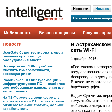
Новости
Номера
Перспективные напр
Мобильность
Бизнес-процессы
Ресурсы пред
Новости
В Астраханском
сеть Wi-Fi
UserGate будет тестировать свои
решения при помощи
1 декабря 2016 г.
оборудования Xinertel
Эксперты на Т1 Форуме: как
«Ростелеком» развернул
множить ИИ-возможности,
государственного архи
сокращая риски
беспроводного доступа
Российское ПО виртуализации и
В качестве стартовой 
инфраструктурное ПО — наиболее
http://агасу. рф/ru.
востребованные направления для
тестирования
Вадим Сун-чи-ми, дире
На Т1 Форуме вывели формулу
тому, чтобы интернет-
эффективности ИТ с точки зрения
бизнеса: меньше тратить, больше
мобильные люди, в тече
зарабатывать
это как раз то, что не