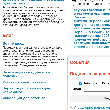
году в 82 городах Росси
путешествий
оценке, в которую вошл
Туристический бизнес, за счет развития
«Турбо Облако» выя
которого качество жизни населения должно
повышаться, хорошо вписывается в
в скорости скачива
концепцию «умного города». К тому же
России
уровень использования информационных
Жители 15 российск
технологий в данной отрасли за последние
доступ к парковочн
пятнадцать-двадцать лет …
мобильного интерне
Первый в России те
Блог
выходит летом 2026
получи устройство 
«Телфин» повышает 
Вот те два...
с помощью чек-лист
Поводом для написания этого блога стала
уже вторая в течение года массовая
вирусная эпидемия. И это стало очень
неприятным прецедентом. Ведь столь
масштабных заражений не было уже очень
События
давно. Впрочем, данная ситуация была
ожидаемой. Эпидемию вызвали …
Не все апдейты одинаково
Подписка на рас
полезны
Утечки бывают разными
Intelligent Ent
Здравствуй, племя младое,
E-mail
незнакомое...
Инновации для сетей X5
Управление подписко