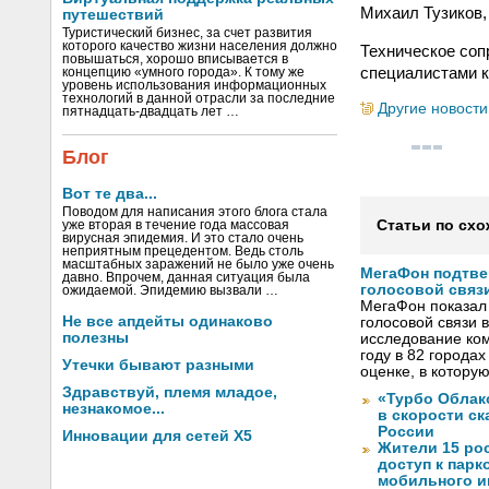
Михаил Тузиков,
путешествий
Туристический бизнес, за счет развития
которого качество жизни населения должно
Техническое соп
повышаться, хорошо вписывается в
специалистами 
концепцию «умного города». К тому же
уровень использования информационных
технологий в данной отрасли за последние
Другие новости
пятнадцать-двадцать лет …
Блог
Вот те два...
Поводом для написания этого блога стала
Статьи по схо
уже вторая в течение года массовая
вирусная эпидемия. И это стало очень
неприятным прецедентом. Ведь столь
масштабных заражений не было уже очень
МегаФон подтве
давно. Впрочем, данная ситуация была
голосовой связ
ожидаемой. Эпидемию вызвали …
МегаФон показал 
Не все апдейты одинаково
голосовой связи в
полезны
исследование ко
году в 82 города
Утечки бывают разными
оценке, в котору
Здравствуй, племя младое,
«Турбо Облак
незнакомое...
в скорости с
России
Инновации для сетей X5
Жители 15 ро
доступ к пар
мобильного и