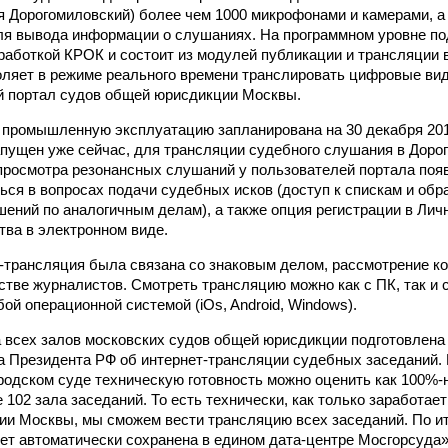
 Дорогомиловский) более чем 1000 микрофонами и камерами, а
я вывода информации о слушаниях. На программном уровне по
работкой КРОК и состоит из модулей публикации и трансляции 
ляет в режиме реального времени транслировать цифровые ви
 портал судов общей юрисдикции Москвы.
 промышленную эксплуатацию запланирована на 30 декабря 2016
пущен уже сейчас, для трансляции судебного слушания в Доро
росмотра резонансных слушаний у пользователей портала поя
ься в вопросах подачи судебных исков (доступ к спискам и об
шений по аналогичным делам), а также опция регистрации в Лич
тва в электронном виде.
-трансляция была связана со знаковым делом, рассмотрение ко
тве журналистов. Смотреть трансляцию можно как с ПК, так и 
ой операционной системой (iOs, Android, Windows).
 всех залов московских судов общей юрисдикции подготовлена
а Президента РФ об интернет-трансляции судебных заседаний.
родском суде техническую готовность можно оценить как 100%-н
 102 зала заседаний. То есть технически, как только заработае
и Москвы, мы сможем вести трансляцию всех заседаний. По и
ет автоматически сохранена в едином дата-центре Мосгорсуда