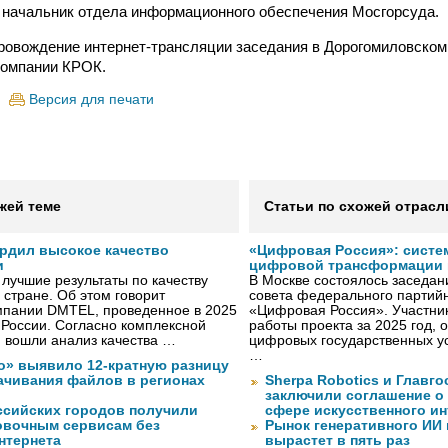
 начальник отдела информационного обеспечения Мосгорсуда.
ровождение интернет-трансляции заседания в Дорогомиловско
компании КРОК.
Версия для печати
жей теме
Статьи по схожей отрасл
рдил высокое качество
«Цифровая Россия»: систе
и
цифровой трансформации 
лучшие результаты по качеству
В Москве состоялось заседа
 стране. Об этом говорит
совета федерального партийн
мпании DMTEL, проведенное в 2025
«Цифровая Россия». Участник
х России. Согласно комплексной
работы проекта за 2025 год, 
ю вошли анализ качества …
цифровых государственных ус
…
о» выявило 12-кратную разницу
качивания файлов в регионах
Sherpa Robotics и Главг
заключили соглашение о
ссийских городов получили
сфере искусственного ин
ковочным сервисам без
Рынок генеративного ИИ 
нтернета
вырастет в пять раз