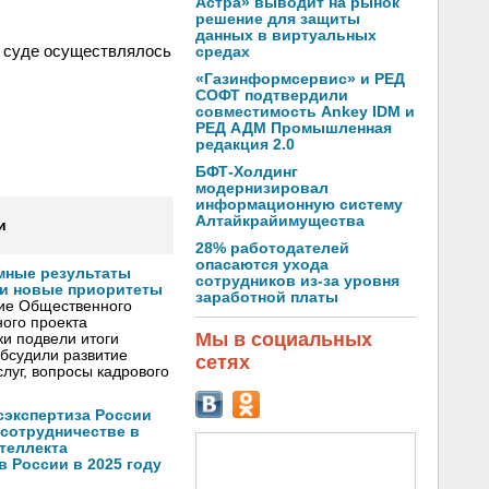
Астра» выводит на рынок
решение для защиты
данных в виртуальных
м суде осуществлялось
средах
«Газинформсервис» и РЕД
СОФТ подтвердили
совместимость Ankey IDM и
РЕД АДМ Промышленная
редакция 2.0
БФТ-Холдинг
модернизировал
информационную систему
Алтайкрайимущества
и
28% работодателей
опасаются ухода
мные результаты
сотрудников из-за уровня
и новые приоритеты
заработной платы
ние Общественного
ого проекта
Мы в социальных
и подвели итоги
обсудили развитие
сетях
луг, вопросы кадрового
осэкспертиза России
 сотрудничестве в
теллекта
в России в 2025 году