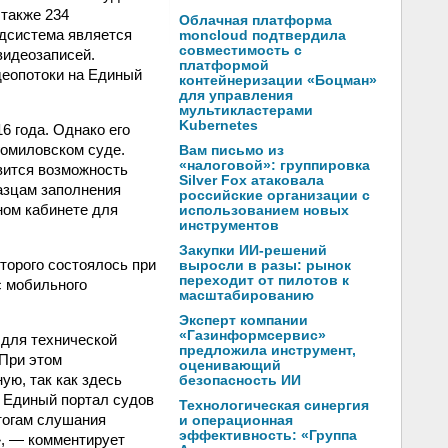
 также 234
Облачная платформа
дсистема является
moncloud подтвердила
совместимость с
видеозаписей.
платформой
деопотоки на Единый
контейнеризации «Боцман»
для управления
мультикластерами
Kubernetes
 года. Однако его
гомиловском суде.
Вам письмо из
«налоговой»: группировка
вится возможность
Silver Fox атаковала
разцам заполнения
российские организации с
ном кабинете для
использованием новых
инструментов
Закупки ИИ-решений
торого состоялось при
выросли в разы: рынок
переходит от пилотов к
с мобильного
масштабированию
Эксперт компании
«Газинформсервис»
 для технической
предложила инструмент,
 При этом
оценивающий
ую, так как здесь
безопасность ИИ
т Единый портал судов
Технологическая синергия
тогам слушания
и операционная
эффективность: «Группа
», — комментирует