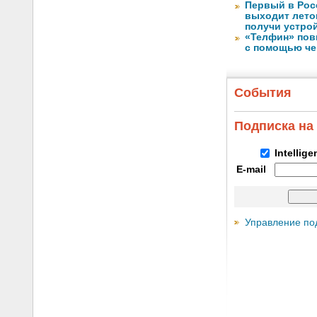
Первый в Рос
выходит лето
получи устрой
«Телфин» пов
с помощью че
События
Подписка на
Intellig
E-mail
Управление по