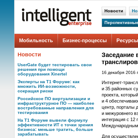
Новости
Но
Перспективные
Мобильность
Бизнес-процессы
Ресурсы
Новости
Заседание 
транслиров
UserGate будет тестировать свои
решения при помощи
16 декабря 2016 г
оборудования Xinertel
Эксперты на Т1 Форуме: как
Интернет-трансл
множить ИИ-возможности,
и 35 районных с
сокращая риски
проекта, которы
Российское ПО виртуализации и
и 4 обеспечиваю
инфраструктурное ПО — наиболее
центр, порталы 
востребованные направления для
тестирования
и межуровнего в
интеграция с 12
На Т1 Форуме вывели формулу
эффективности ИТ с точки зрения
Международным 
бизнеса: меньше тратить, больше
зарабатывать
Для осуществлен