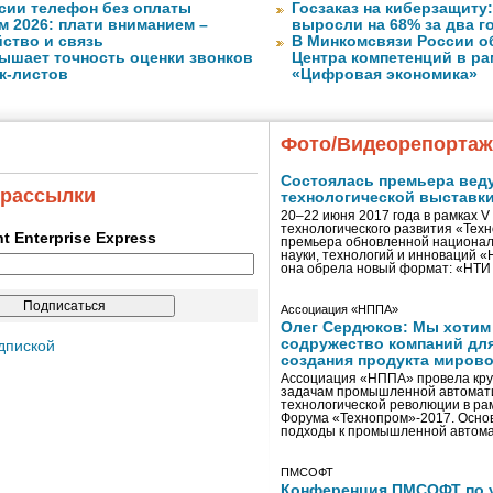
сии телефон без оплаты
Госзаказ на киберзащиту:
м 2026: плати вниманием –
выросли на 68% за два г
ство и связь
В Минкомсвязи России о
ышает точность оценки звонков
Центра компетенций в р
к-листов
«Цифровая экономика»
Фото/Видеорепорта
Состоялась премьера вед
 рассылки
технологической выставк
20–22 июня 2017 года в рамках 
технологического развития «Тех
ent Enterprise Express
премьера обновленной национал
науки, технологий и инноваций 
она обрела новый формат: «НТ
Ассоциация «НППА»
Олег Сердюков: Мы хотим
содружество компаний дл
дпиской
создания продукта мирово
Ассоциация «НППА» провела кру
задачам промышленной автомати
технологической революции в ра
Форума «Технопром»-2017. Осно
подходы к промышленной автома
ПМСОФТ
Конференция ПМСОФТ по 