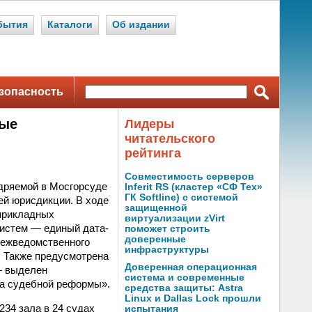
бытия
Каталоги
Об издании
зопасность
вые
Лидеры
читательского
рейтинга
Совместимость серверов
дряемой в Мосгорсуде
Inferit RS (кластер «СФ Тех»
ГК Softline) с системой
й юрисдикции. В ходе
защищенной
 прикладных
виртуализации zVirt
систем — единый дата-
поможет строить
доверенные
межведомственного
инфраструктуры
. Также предусмотрена
Доверенная операционная
— выделен
система и современные
ка судебной реформы».
средства защиты: Astra
Linux и Dallas Lock прошли
34 зала в 24 судах
испытания