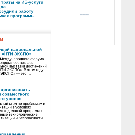
 траты на ИБ-услуги
ода
бсудили работу
амках программы
жи
ущей национальной
и «НТИ ЭКСПО»
V Международного форума
нопром» состоялась
ьной выставки достижений
«НТИ ЭКСПО». В этом году
И ЭКСПО» — это …
 организовать
я совместного
го уровня
глый стол по проблемам и
зации в условиях
мках деловой программы
вные технологические
тизации и безопасности …
управлению