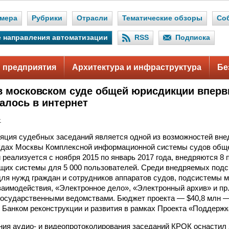
мера
Рубрики
Отрасли
Тематические обзоры
Со
 направления автоматизации
RSS
Подписка
 предприятия
Архитектура и инфраструктура
Бе
в московском суде общей юрисдикции впер
алось в интернет
.
яция судебных заседаний является одной из возможностей вне
удах Москвы Комплексной информационной системы судов обще
й реализуется с ноября 2015 по январь 2017 года, внедряются 8
щих системы для 5 000 пользователей. Среди внедряемых под
для нужд граждан и сотрудников аппаратов судов, подсистемы 
заимодействия, «Электронное дело», «Электронный архив» и пр
 государственными ведомствами. Бюджет проекта — $40,8 млн 
Банком реконструкции и развития в рамках Проекта «Поддерж
ия аудио- и видеопротоколирования заседаний КРОК оснастил 2