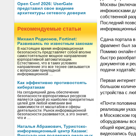
Open Conf 2026: UserGate
Москвы (включая
представил свое видение
инфокиосками дл
архитектуры сетевого доверия
собственной раз
Последний позво
Рекомендуемые статьи
информационный
Сдача портала в
Михаил Родионов, Fortinet:
Развиваясь по известным законам
фрагмент был за
В настоящее время информационная
Помимо онлайн-п
безопасность представляет собой вполне
самостоятельное мощное направление
быстро разобрат
корпоративной автоматизации.
документов и ре
Естественно, что в таких условиях
направление это все теснее связывается
подачи ходатайс
с вопросами прикладной
информационной …
Первая интернет
Как эффективно противостоять
большом количес
кибератакам
устройства с люб
На сегодняшний день обеспечение
безопасности корпоративных ресурсов
является одной из наиболее приоритетных
«Почти половина
целей для любой компании вне
зависимости от масштабов и сферы
реализации указ
деятельности. Рынок информационной
безопасности развивается, а это значит,
в Московском го
что и …
оборудованы все
Наталья Абрамович, Туристско-
общей юрисдикци
информационный центр Казани:
видеозапись буд
Виртуальная поддержка реальных