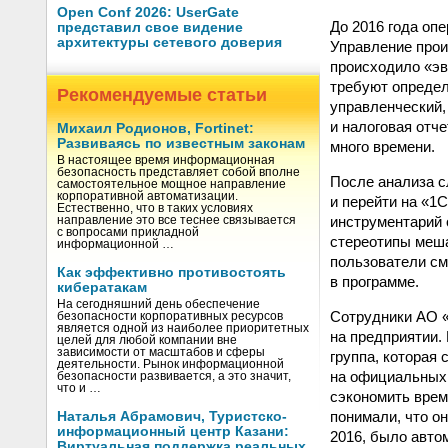
Open Conf 2026: UserGate
До 2016 года оп
представил свое видение
архитектуры сетевого доверия
Управление прои
происходило «эв
требуют определ
Рекомендуемые статьи
управленческий,
и налоговая отч
Михаил Родионов, Fortinet:
Развиваясь по известным законам
много времени.
В настоящее время информационная
безопасность представляет собой вполне
После анализа с
самостоятельное мощное направление
корпоративной автоматизации.
и перейти на «1
Естественно, что в таких условиях
инструментарий 
направление это все теснее связывается
с вопросами прикладной
стереотипы меша
информационной …
пользователи см
Как эффективно противостоять
в программе.
кибератакам
На сегодняшний день обеспечение
Сотрудники АО «
безопасности корпоративных ресурсов
является одной из наиболее приоритетных
на предприятии.
целей для любой компании вне
зависимости от масштабов и сферы
группа, которая
деятельности. Рынок информационной
на официальных 
безопасности развивается, а это значит,
что и …
сэкономить врем
понимали, что он
Наталья Абрамович, Туристско-
информационный центр Казани:
2016, было авто
Виртуальная поддержка реальных