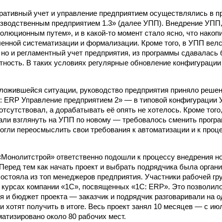
еративный учет и управление предприятием осуществлялись в п
зводственным предприятием 1.3» (далее УПП). Внедрение УПП, 
олюционным путем», и в какой-то момент стало ясно, что нако
енной систематизации и формализации. Кроме того, в УПП велс
 но и регламентный учет предприятия, из программы сдавалась 
етность. В таких условиях регулярные обновление конфигураци
ложившейся ситуации, руководство предприятия приняло решен
С: ERP Управление предприятием 2» — в типовой конфигураци
отсутствовал, а дорабатывать её опять не хотелось. Кроме того
ли взглянуть на УПП по новому — требовалось сменить програ
огли переосмыслить свои требования к автоматизации и к проц
Монолитстрой» ответственно подошли к процессу внедрения но
 Перед тем как начать проект и выбрать подрядчика была орган
 состояла из топ менеджеров предприятия. Участники рабочей г
курсах компании «1С», посвященных «1С: ERP». Это позволил
я и бюджет проекта — заказчик и подрядчик разговаривали на 
и хотят получить в итоге. Весь проект занял 10 месяцев — с ию
матизировано около 80 рабочих мест.