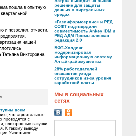
Астра» выводит на рынок
решение для защиты
тема пошла в опытную
данных в виртуальных
 квартальной
средах
«Газинформсервис» и РЕД
СОФТ подтвердили
о и позволил, отчасти,
совместимость Ankey IDM и
предприятия,
РЕД АДМ Промышленная
редакция 2.0
дартизация нашей
оплотились
БФТ-Холдинг
модернизировал
 Татьяна Викторовна
информационную систему
Алтайкрайимущества
28% работодателей
опасаются ухода
сотрудников из-за уровня
заработной платы
Мы в социальных
и
сетях
ступны всем
ию, что строительные
о проводятся с
, электронные закупки
я. К такому выводу
ции Участников