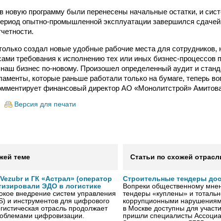
в новую программу были перенесены начальные остатки, и сис
Период опытно-промышленной эксплуатации завершился сдачей
тчетности.
 только создал новые удобные рабочие места для сотрудников, н
ами требования к исполнению тех или иных бизнес-процессов 
 наш бизнес по-новому. Произошел определенный аудит и стан
ламенты, которые раньше работали только на бумаге, теперь в
омментирует финансовый директор АО «Монолитстрой» Амитова
Версия для печати
жей теме
Статьи по схожей отрасл
ezubr и ГК «Астрал» (оператор
Строительные тендеры до
тизировали ЭДО в логистике
Вопреки общественному мнен
окое внедрение систем управления
тендеры «куплены» и тотальн
S) и инструментов для цифрового
коррупционными нарушениями
гистическая отрасль продолжает
в Москве доступны для участи
проблемами цифровизации.
пришли специалисты Ассоциа