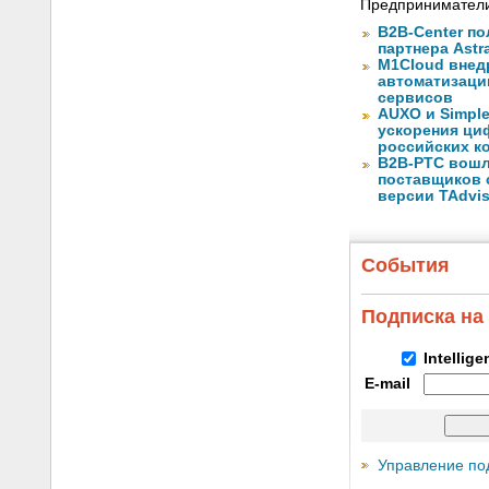
Предприниматели
B2B-Center по
партнера Astr
M1Cloud внед
автоматизаци
сервисов
AUXO и Simpl
ускорения ци
российских к
B2B-РТС вошл
поставщиков 
версии TAdvis
События
Подписка на
Intellig
E-mail
Управление по