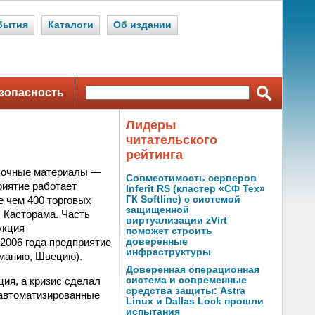
бытия
Каталоги
Об издании
зопасность
Лидеры
читательского
рейтинга
цовочные материалы —
Совместимость серверов
риятие работает
Inferit RS (кластер «СФ Тех»
е чем 400 торговых
ГК Softline) с системой
защищенной
 Касторама. Часть
виртуализации zVirt
укция
поможет строить
 2006 года предприятие
доверенные
инфраструктуры
рманию, Швецию).
Доверенная операционная
ия, а кризис сделал
система и современные
средства защиты: Astra
 автоматизированные
Linux и Dallas Lock прошли
испытания