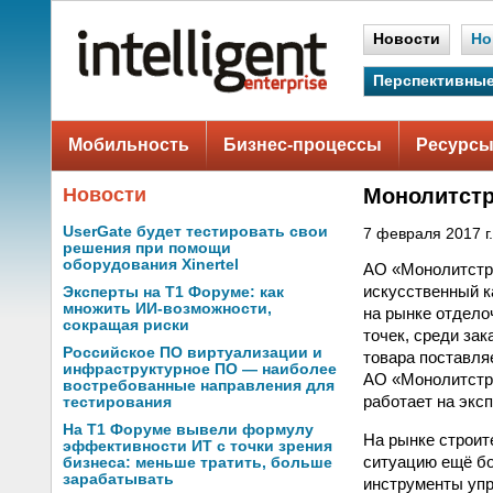
Новости
Но
Перспективные
Мобильность
Бизнес-процессы
Ресурсы
Новости
Монолитстр
UserGate будет тестировать свои
7 февраля 2017 г.
решения при помощи
оборудования Xinertel
АО «Монолитстро
искусственный к
Эксперты на Т1 Форуме: как
множить ИИ-возможности,
на рынке отдело
сокращая риски
точек, среди за
Российское ПО виртуализации и
товара поставля
инфраструктурное ПО — наиболее
АО «Монолитстро
востребованные направления для
работает на экс
тестирования
На Т1 Форуме вывели формулу
На рынке строит
эффективности ИТ с точки зрения
ситуацию ещё бо
бизнеса: меньше тратить, больше
зарабатывать
инструменты упр