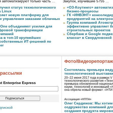
 автоматизируют только часть …
Закупок, изучившие 5755 …
лучил статус технологического
«ОЗ-Коутингс» автомати
a Linux
бизнес-процессы
ряет новую платформу для
ГК «ИНВЭНТ» консолидир
и управления заказами облачных
предприятий на электро
Группа компаний Атомст
eOne объединяют усилия для
эффективно управляет б
фровой трансформации
строительных проектов
омпаний
Сбербанк и Google подве
а в топ-10 крупнейших
класса» в Свердловской
собственных ИТ-решений по
er
Фото/Видеорепорта
Состоялась премьера вед
 рассылки
технологической выставк
20–22 июня 2017 года в рамках 
технологического развития «Тех
ent Enterprise Express
премьера обновленной национал
науки, технологий и инноваций 
она обрела новый формат: «НТ
Ассоциация «НППА»
Олег Сердюков: Мы хотим
содружество компаний дл
дпиской
создания продукта мирово