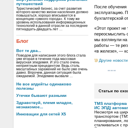
путешествий
После обучения 
Туристический бизнес, за счет развития
эксплуатацию. 
которого качество жизни населения должно
повышаться, хорошо вписывается в
бухгалтерской о
концепцию «умного города». К тому же
уровень использования информационных
технологий в данной отрасли за последние
«Этот проект не
пятнадцать-двадцать лет …
переосмыслить с
мы взглянули на
Блог
работы — те рег
«в железе», — к
Вот те два...
Поводом для написания этого блога стала
уже вторая в течение года массовая
Другие новости
вирусная эпидемия. И это стало очень
неприятным прецедентом. Ведь столь
масштабных заражений не было уже очень
давно. Впрочем, данная ситуация была
ожидаемой. Эпидемию вызвали …
Не все апдейты одинаково
полезны
Статьи по схо
Утечки бывают разными
Здравствуй, племя младое,
TMS платформа V
незнакомое...
ИС ЭПД) автома
Несмотря на шир
Инновации для сетей X5
транспортом (TM
планирования, ло
сталкиваться с 