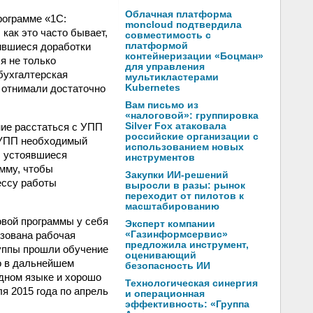
Облачная платформа
рограмме «1С:
moncloud подтвердила
как это часто бывает,
совместимость с
пившиеся доработки
платформой
контейнеризации «Боцман»
я не только
для управления
бухгалтерская
мультикластерами
и отнимали достаточно
Kubernetes
Вам письмо из
«налоговой»: группировка
ие расстаться с УПП
Silver Fox атаковала
российские организации с
и УПП необходимый
использованием новых
, устоявшиеся
инструментов
мму, чтобы
Закупки ИИ-решений
ессу работы
выросли в разы: рынок
переходит от пилотов к
масштабированию
вой программы у себя
Эксперт компании
изована рабочая
«Газинформсервис»
предложила инструмент,
руппы прошли обучение
оценивающий
о в дальнейшем
безопасность ИИ
одном языке и хорошо
Технологическая синергия
ля 2015 года по апрель
и операционная
эффективность: «Группа