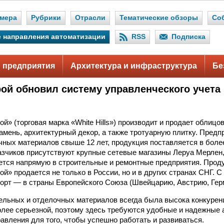
мера
Рубрики
Отрасли
Тематические обзоры
Со
 направления автоматизации
RSS
Подписка
 предприятия
Архитектура и инфраструктура
Бе
ой обновил систему управленческого учета
й» (торговая марка «White Hills») производит и продает обли
амень, архитектурный декор, а также тротуарную плитку. Предп
чных материалов свыше 12 лет, продукция поставляется в боле
казчиков присутствуют крупные сетевые магазины Леруа Мерлен,
ется напрямую в строительные и ремонтные предприятия. Прод
й» продается не только в России, но и в других странах СНГ. С
порт — в страны Европейского Союза (Швейцарию, Австрию, Ге
ельных и отделочных материалов всегда была высока конкуренц
лее серьезной, поэтому здесь требуются удобные и надежные
авления для того, чтобы успешно работать и развиваться.