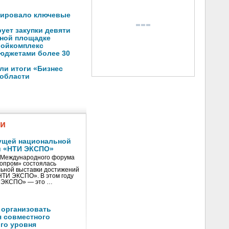
зировало ключевые
ует закупки девяти
нной площадке
ройкомплекс
юджетами более 30
ли итоги «Бизнес
 области
жи
ущей национальной
и «НТИ ЭКСПО»
V Международного форума
нопром» состоялась
ьной выставки достижений
«НТИ ЭКСПО». В этом году
И ЭКСПО» — это …
 организовать
я совместного
го уровня