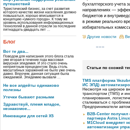
бухгалтерского учета з
путешествий
Туристический бизнес, за счет развития
направлениях — эффек
которого качество жизни населения должно
бюджетов и внутриведо
повышаться, хорошо вписывается в
концепцию «умного города». К тому же
в режиме реального вр
уровень использования информационных
технологий в данной отрасли за последние
избирательных комисси
пятнадцать-двадцать лет …
Другие новости
Ве
Блог
Вот те два...
Поводом для написания этого блога стала
уже вторая в течение года массовая
вирусная эпидемия. И это стало очень
неприятным прецедентом. Ведь столь
Статьи по схожей те
масштабных заражений не было уже очень
давно. Впрочем, данная ситуация была
ожидаемой. Эпидемию вызвали …
TMS платформа Vezubr
ИС ЭПД) автоматизиро
Не все апдейты одинаково
Несмотря на широкое в
полезны
транспортом (TMS) и ин
Утечки бывают разными
планирования, логистич
сталкиваться с проблем
Здравствуй, племя младое,
Предприниматели автом
незнакомое...
B2B-Center получил 
Инновации для сетей X5
партнера Astra Linux
M1Cloud внедряет н
автоматизации упра