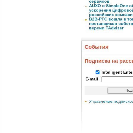
сервисов
AUXO и SimpleOne о
ускорения цифрово
российских компани
B2B-РТС вошла в то
поставщиков собст
версии TAdviser
События
Подписка на рас
Intelligent Ent
E-mail
Управление подписко