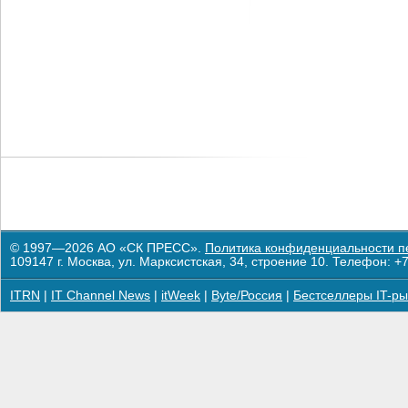
© 1997—2026 АО «СК ПРЕСС».
Политика конфиденциальности п
109147 г. Москва, ул. Марксистская, 34, строение 10. Телефон: +7
ITRN
|
IT Channel News
|
itWeek
|
Byte/Россия
|
Бестселлеры IT-ры