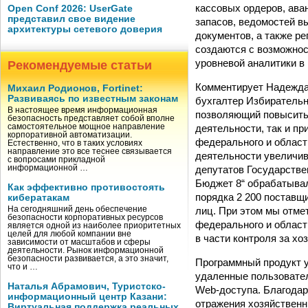
кассовых ордеров, ава
Open Conf 2026: UserGate
представил свое видение
запасов, ведомостей в
архитектуры сетевого доверия
документов, а также ре
создаются с возможнос
уровневой аналитики в
Рекомендуемые статьи
Комментирует Надежда 
Михаил Родионов, Fortinet:
Развиваясь по известным законам
бухгалтер Избирательн
В настоящее время информационная
позволяющий повысить
безопасность представляет собой вполне
деятельности, так и п
самостоятельное мощное направление
корпоративной автоматизации.
федерального и област
Естественно, что в таких условиях
направление это все теснее связывается
деятельности увеличива
с вопросами прикладной
депутатов Государств
информационной …
Бюджет 8“ обрабатывал
Как эффективно противостоять
порядка 2 200 поставщ
кибератакам
лиц. При этом мы отме
На сегодняшний день обеспечение
безопасности корпоративных ресурсов
федерального и област
является одной из наиболее приоритетных
целей для любой компании вне
в части контроля за х
зависимости от масштабов и сферы
деятельности. Рынок информационной
безопасности развивается, а это значит,
Программный продукт у
что и …
удаленные пользовате
Наталья Абрамович, Туристско-
Web-доступа. Благодар
информационный центр Казани:
отражения хозяйственн
Виртуальная поддержка реальных