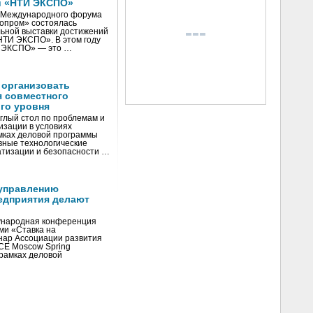
и «НТИ ЭКСПО»
V Международного форума
нопром» состоялась
ьной выставки достижений
«НТИ ЭКСПО». В этом году
И ЭКСПО» — это …
 организовать
я совместного
го уровня
глый стол по проблемам и
зации в условиях
мках деловой программы
вные технологические
тизации и безопасности …
управлению
едприятия делают
ународная конференция
ми «Ставка на
инар Ассоциации развития
CE Moscow Spring
рамках деловой