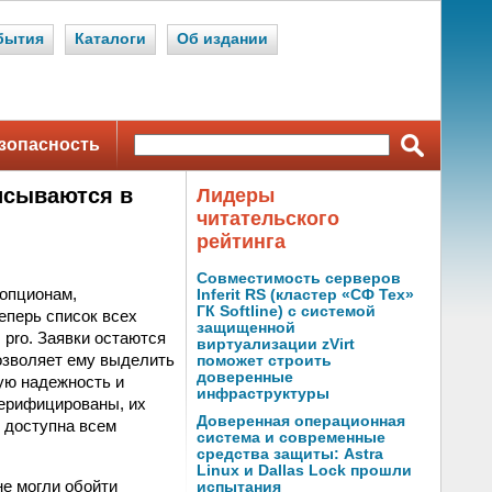
бытия
Каталоги
Об издании
зопасность
писываются в
Лидеры
читательского
рейтинга
Совместимость серверов
 опционам,
Inferit RS (кластер «СФ Тех»
ГК Softline) с системой
еперь список всех
защищенной
. pro. Заявки остаются
виртуализации zVirt
озволяет ему выделить
поможет строить
доверенные
ую надежность и
инфраструктуры
верифицированы, их
Доверенная операционная
 доступна всем
система и современные
средства защиты: Astra
Linux и Dallas Lock прошли
не могли обойти
испытания