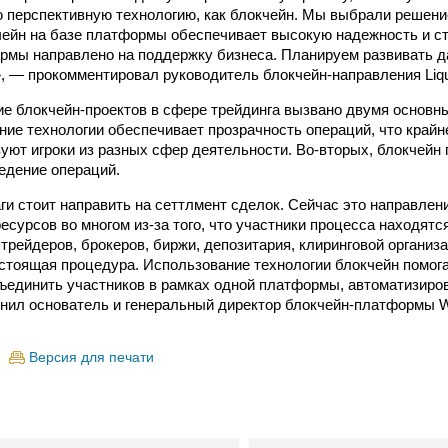
 перспективную технологию, как блокчейн. Мы выбрали решение
ейн на базе платформы обеспечивает высокую надежность и с
рмы направлено на поддержку бизнеса. Планируем развивать 
, — прокомментировал руководитель блокчейн-направления Liqu
ие блокчейн-проектов в сфере трейдинга вызвано двумя основн
ние технологии обеспечивает прозрачность операций, что крайн
вуют игроки из разных сфер деятельности. Во-вторых, блокчейн 
едение операций.
и стоит направить на сеттлмент сделок. Сейчас это направлени
есурсов во многом из-за того, что участники процесса находятс
трейдеров, брокеров, биржи, депозитария, клиринговой организ
стоящая процедура. Использование технологии блокчейн помог
бъединить участников в рамках одной платформы, автоматизиро
нил основатель и генеральный директор блокчейн-платформы 
Версия для печати