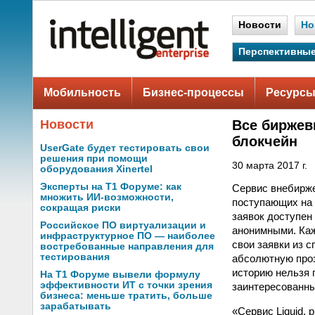
Новости
Но
Перспективные
Мобильность
Бизнес-процессы
Ресурсы
Новости
Все биржев
блокчейн
UserGate будет тестировать свои
решения при помощи
30 марта 2017 г.
оборудования Xinertel
Эксперты на Т1 Форуме: как
Cервис внебиржев
множить ИИ-возможности,
поступающих на 
сокращая риски
заявок доступен 
Российское ПО виртуализации и
анонимными. Каж
инфраструктурное ПО — наиболее
свои заявки из 
востребованные направления для
тестирования
абсолютную проз
историю нельзя 
На Т1 Форуме вывели формулу
эффективности ИТ с точки зрения
заинтересованн
бизнеса: меньше тратить, больше
зарабатывать
«Сервис Liquid. 