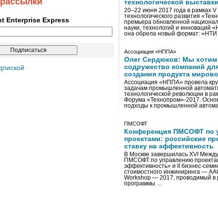
 рассылки
технологической выставк
20–22 июня 2017 года в рамках 
технологического развития «Тех
ent Enterprise Express
премьера обновленной национал
науки, технологий и инноваций 
она обрела новый формат: «НТ
Ассоциация «НППА»
Олег Сердюков: Мы хотим
содружество компаний дл
дпиской
создания продукта мирово
Ассоциация «НППА» провела кру
задачам промышленной автомати
технологической революции в ра
Форума «Технопром»-2017. Осно
подходы к промышленной автома
ПМСОФТ
Конференция ПМСОФТ по 
проектами: российские пр
ставку на эффективность
В Москве завершилась XVI Межд
ПМСОФТ по управлению проекта
эффективность» и II бизнес-сем
стоимостного инжиниринга — AA
Workshop — 2017, проводимый в 
программы …