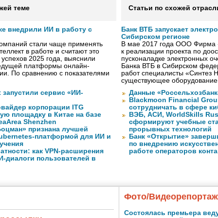
жей теме
Статьи по схожей отрасл
же внедрили ИИ в работу с
Банк ВТБ запускает электр
Сибирском регионе
компаний стали чаще применять
В мае 2017 года ООО Фирма 
теллект в работе и считают это
к реализации проекта по до
 успехов 2025 года, выяснили
пусконаладке электронных о
ведущей платформы онлайн-
Банка ВТБ в Сибирском федер
сии. По сравнению с показателями
работ специалисты «Синтез 
существующее оборудование
ft запустили сервис «ИИ-
Данные «Россельхозбанк
Blackmoon Financial Grou
вайдер корпорации ITG
сотрудничать в сфере к
ую площадку в Китае на базе
ВЭБ, АСИ, WorldSkills Ru
eaArea Shenzhen
сформируют учебные ст
оцман» признана лучшей
прорывных технологий
ubernetes-платформой для ИИ и
Банк «Открытие» заверш
учения
по внедрению искусствен
атности: как VPN-расширения
работе операторов конта
И-диалоги пользователей в
Фото/Видеорепорта
Состоялась премьера вед