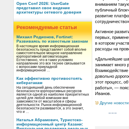
Open Conf 2026: UserGate
вниманием такую
представил свое видение
публичный блокч
архитектуры сетевого доверия
развитие платфо
сотрудничество»
Рекомендуемые статьи
Активное развит
первых, примене
Михаил Родионов, Fortinet:
Развиваясь по известным законам
в котором участ
В настоящее время информационная
расходы на пров
безопасность представляет собой вполне
самостоятельное мощное направление
корпоративной автоматизации.
«Дальнейшие шаг
Естественно, что в таких условиях
направление это все теснее связывается
занимает много р
с вопросами прикладной
Взаимодействие 
информационной …
довольно дорого
Как эффективно противостоять
этот процесс, о
кибератакам
работы», — пояс
На сегодняшний день обеспечение
безопасности корпоративных ресурсов
Иванов.
является одной из наиболее приоритетных
целей для любой компании вне
зависимости от масштабов и сферы
Другие новости
деятельности. Рынок информационной
безопасности развивается, а это значит,
что и …
Наталья Абрамович, Туристско-
информационный центр Казани:
Виртуальная поддержка реальных