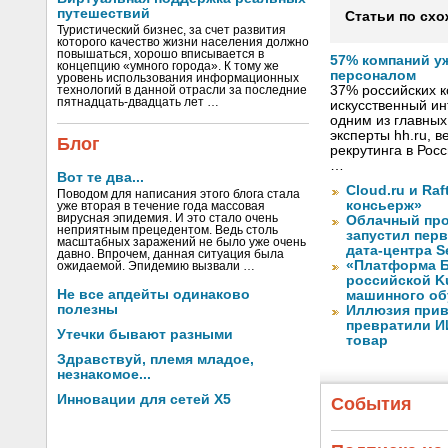
путешествий
Статьи по схо
Туристический бизнес, за счет развития
которого качество жизни населения должно
повышаться, хорошо вписывается в
57% компаний у
концепцию «умного города». К тому же
персоналом
уровень использования информационных
37% российских 
технологий в данной отрасли за последние
пятнадцать-двадцать лет …
искусственный ин
одним из главных
эксперты hh.ru, 
Блог
рекрутинга в Рос
…
Вот те два...
Cloud.ru и Ra
Поводом для написания этого блога стала
консьерж»
уже вторая в течение года массовая
вирусная эпидемия. И это стало очень
Облачный про
неприятным прецедентом. Ведь столь
запустил перв
масштабных заражений не было уже очень
дата-центра S
давно. Впрочем, данная ситуация была
«Платформа Б
ожидаемой. Эпидемию вызвали …
российской K
Не все апдейты одинаково
машинного об
полезны
Иллюзия прив
превратили И
Утечки бывают разными
товар
Здравствуй, племя младое,
незнакомое...
Инновации для сетей X5
События