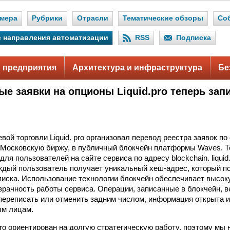
мера
Рубрики
Отрасли
Тематические обзоры
Со
 направления автоматизации
RSS
Подписка
 предприятия
Архитектура и инфраструктура
Бе
ые заявки на опционы Liquid.pro теперь за
ой торговли Liquid. pro организовал перевод реестра заявок по
Московскую биржу, в публичный блокчейн платформы Waves. Т
для пользователей на сайте сервиса по адресу blockchain. liquid
дый пользователь получает уникальный хеш-адрес, который п
списка. Использование технологии блокчейн обеспечивает высок
рачность работы сервиса. Операции, записанные в блокчейн, 
переписать или отменить задним числом, информация открыта и
ым лицам.
pro ориентирован на долгую стратегическую работу, поэтому мы 