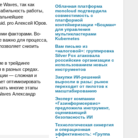
 Waves, так как
Облачная платформа
табильность работы,
moncloud подтвердила
совместимость с
дальнейшее
платформой
id. pro Алексей Юров.
контейнеризации «Боцман»
для управления
ыми факторами. Во-
мультикластерами
Kubernetes
е важно для процесса,
позволяет снизить
Вам письмо из
«налоговой»: группировка
Silver Fox атаковала
российские организации с
е в трейдинге
использованием новых
я в разных средах.
инструментов
ации — сложная и
Закупки ИИ-решений
ает оптимизировать
выросли в разы: рынок
переходит от пилотов к
вать многие этапы
масштабированию
Waves Александр
Эксперт компании
«Газинформсервис»
предложила инструмент,
оценивающий
безопасность ИИ
Технологическая синергия
и операционная
эффективность: «Группа