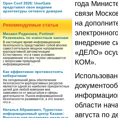
года Минист
Open Conf 2026: UserGate
представил свое видение
архитектуры сетевого доверия
связи Моско
на дополнит
Рекомендуемые статьи
электронног
Михаил Родионов, Fortinet:
Развиваясь по известным законам
внедрение с
В настоящее время информационная
безопасность представляет собой вполне
самостоятельное мощное направление
«ДЕЛО» осущ
корпоративной автоматизации.
Естественно, что в таких условиях
направление это все теснее связывается
КОМ».
с вопросами прикладной
информационной …
Как эффективно противостоять
Использован
кибератакам
На сегодняшний день обеспечение
документооб
безопасности корпоративных ресурсов
является одной из наиболее приоритетных
целей для любой компании вне
зависимости от масштабов и сферы
информацион
деятельности. Рынок информационной
безопасности развивается, а это значит,
что и …
области нача
Наталья Абрамович, Туристско-
августа по д
информационный центр Казани:
Виртуальная поддержка реальных