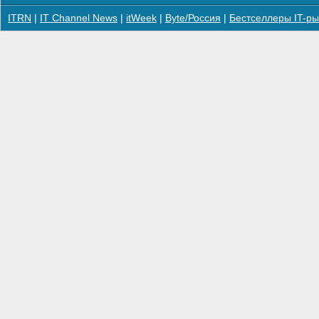
ITRN
|
IT Channel News
|
itWeek
|
Byte/Россия
|
Бестселлеры IT-ры