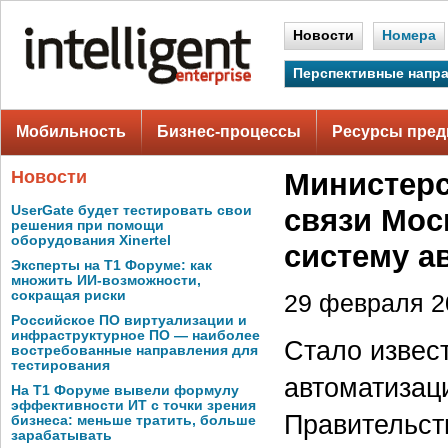
Новости
Номера
Перспективные напр
Мобильность
Бизнес-процессы
Ресурсы пред
Новости
Министерс
UserGate будет тестировать свои
связи Мос
решения при помощи
оборудования Xinertel
систему а
Эксперты на Т1 Форуме: как
множить ИИ-возможности,
сокращая риски
29 февраля 20
Российское ПО виртуализации и
инфраструктурное ПО — наиболее
Стало извес
востребованные направления для
тестирования
автоматизац
На Т1 Форуме вывели формулу
эффективности ИТ с точки зрения
Правительст
бизнеса: меньше тратить, больше
зарабатывать