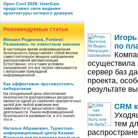
Open Conf 2026: UserGate
представил свое видение
архитектуры сетевого доверия
Рекомендуемые статьи
Игорь
Михаил Родионов, Fortinet:
Развиваясь по известным законам
по пл
В настоящее время информационная
Компа
безопасность представляет собой вполне
самостоятельное мощное направление
корпоративной автоматизации.
осуществила
Естественно, что в таких условиях
направление это все теснее связывается
сервер баз да
с вопросами прикладной
информационной …
проекта, осо
Как эффективно противостоять
результате в
кибератакам
На сегодняшний день обеспечение
безопасности корпоративных ресурсов
является одной из наиболее приоритетных
CRM к
целей для любой компании вне
зависимости от масштабов и сферы
деятельности. Рынок информационной
Уходя
безопасности развивается, а это значит,
что и …
тем дл
Наталья Абрамович, Туристско-
распростране
информационный центр Казани:
Виртуальная поддержка реальных