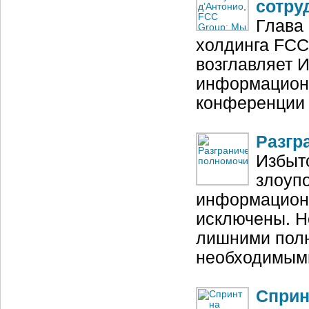
сотру
Глава
холдинга FCC
возглавляет 
информационн
конференции 
Разгр
Избыт
злоупо
информационн
исключены. Но
лишними полн
необходимым
Сприн