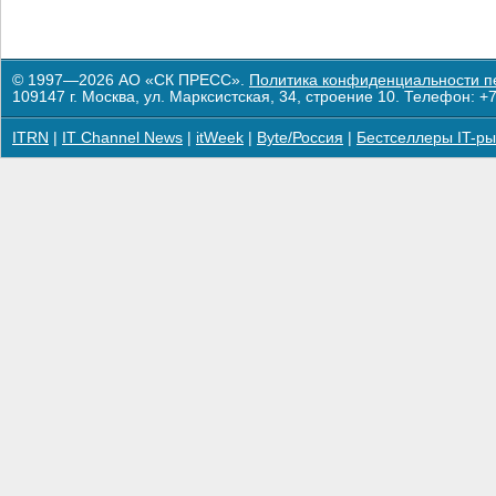
© 1997—2026 АО «СК ПРЕСС».
Политика конфиденциальности п
109147 г. Москва, ул. Марксистская, 34, строение 10. Телефон: +7
ITRN
|
IT Channel News
|
itWeek
|
Byte/Россия
|
Бестселлеры IT-ры