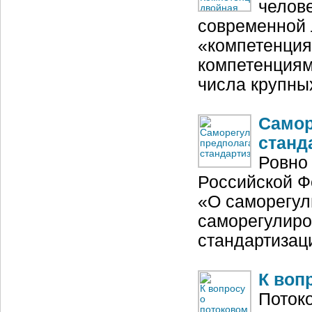
челове
современной 
«компетенция
компетенциям
числа крупны
Самор
станд
Ровно 
Российской Ф
«О саморегул
саморегулиро
стандартизац
К воп
Поток