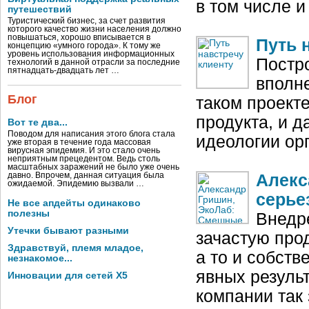
в том числе и
путешествий
Туристический бизнес, за счет развития
которого качество жизни населения должно
повышаться, хорошо вписывается в
Путь 
концепцию «умного города». К тому же
уровень использования информационных
Постр
технологий в данной отрасли за последние
пятнадцать-двадцать лет …
вполн
Блог
таком проект
продукта, и д
Вот те два...
Поводом для написания этого блога стала
идеологии ор
уже вторая в течение года массовая
вирусная эпидемия. И это стало очень
неприятным прецедентом. Ведь столь
масштабных заражений не было уже очень
давно. Впрочем, данная ситуация была
Алекс
ожидаемой. Эпидемию вызвали …
серье
Не все апдейты одинаково
полезны
Внедр
Утечки бывают разными
зачастую про
Здравствуй, племя младое,
а то и собств
незнакомое...
явных резуль
Инновации для сетей X5
компании так