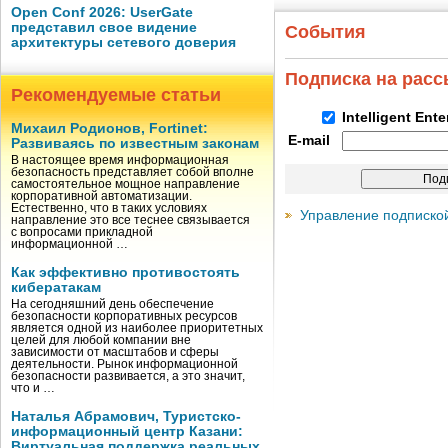
Open Conf 2026: UserGate
представил свое видение
События
архитектуры сетевого доверия
Подписка на рас
Рекомендуемые статьи
Intelligent Ent
Михаил Родионов, Fortinet:
E-mail
Развиваясь по известным законам
В настоящее время информационная
безопасность представляет собой вполне
самостоятельное мощное направление
корпоративной автоматизации.
Естественно, что в таких условиях
Управление подписко
направление это все теснее связывается
с вопросами прикладной
информационной …
Как эффективно противостоять
кибератакам
На сегодняшний день обеспечение
безопасности корпоративных ресурсов
является одной из наиболее приоритетных
целей для любой компании вне
зависимости от масштабов и сферы
деятельности. Рынок информационной
безопасности развивается, а это значит,
что и …
Наталья Абрамович, Туристско-
информационный центр Казани:
Виртуальная поддержка реальных