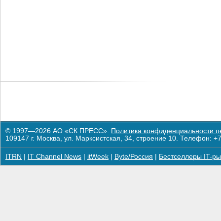
© 1997—2026 АО «СК ПРЕСС».
Политика конфиденциальности п
109147 г. Москва, ул. Марксистская, 34, строение 10. Телефон: +7
ITRN
|
IT Channel News
|
itWeek
|
Byte/Россия
|
Бестселлеры IT-ры