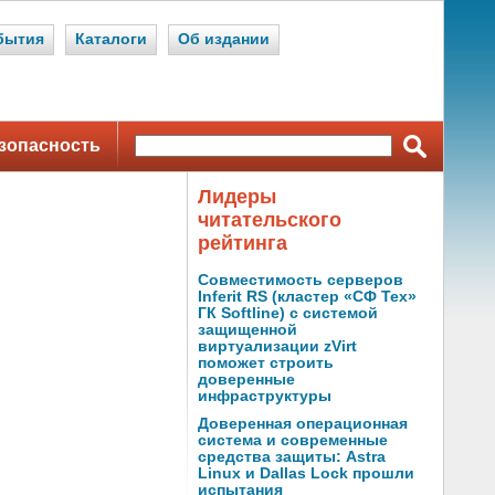
бытия
Каталоги
Об издании
зопасность
Лидеры
читательского
рейтинга
Совместимость серверов
Inferit RS (кластер «СФ Тех»
ГК Softline) с системой
защищенной
виртуализации zVirt
поможет строить
доверенные
инфраструктуры
Доверенная операционная
система и современные
средства защиты: Astra
Linux и Dallas Lock прошли
испытания