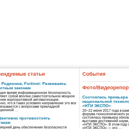
ендуемые статьи
События
Родионов, Fortinet: Развиваясь
Фото/Видеорепор
естным законам
щее время информационная безопасность
ляет собой вполне самостоятельное мощное
Состоялась премьера
ние корпоративной автоматизации.
национальной технол
нно, что в таких условиях направление это все
«НТИ ЭКСПО»
вязывается с вопросами прикладной
ционной …
20–22 июня 2017 года в ра
форума технологического р
состоялась премьера обно
фективно противостоять
выставки достижений науки,
такам
«НТИ ЭКСПО». В этом году 
няшний день обеспечение безопасности
«НТИ ЭКСПО» — это …