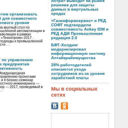
Астра» выводит на рынок
решение для защиты
данных в виртуальных
средах
отим организовать
 для совместного
«Газинформсервис» и РЕД
рового уровня
СОФТ подтвердили
а круглый стол по
совместимость Ankey IDM и
ышленной автоматизации в
РЕД АДМ Промышленная
революции в рамках
редакция 2.0
 «Технопром»-2017.
 подходы к промышленной
ости …
БФТ-Холдинг
модернизировал
информационную систему
Алтайкрайимущества
 по управлению
е предприятия
28% работодателей
ективность
опасаются ухода
 Международная
сотрудников из-за уровня
правлению проектами
заработной платы
и II бизнес-семинар
мостного инжиниринга —
op — 2017, проводимый в
Мы в социальных
 …
сетях