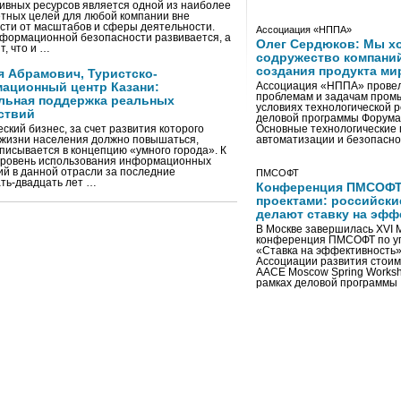
ивных ресурсов является одной из наиболее
тных целей для любой компании вне
сти от масштабов и сферы деятельности.
Ассоциация «НППА»
формационной безопасности развивается, а
Олег Сердюков: Мы х
т, что и …
содружество компаний
создания продукта ми
я Абрамович, Туристско-
ационный центр Казани:
Ассоциация «НППА» провел
проблемам и задачам пром
льная поддержка реальных
условиях технологической 
ствий
деловой программы Форума
ский бизнес, за счет развития которого
Основные технологические
 жизни населения должно повышаться,
автоматизации и безопасн
писывается в концепцию «умного города». К
уровень использования информационных
ий в данной отрасли за последние
ПМСОФТ
ть-двадцать лет …
Конференция ПМСОФТ
проектами: российски
делают ставку на эфф
В Москве завершилась XVI
конференция ПМСОФТ по у
«Ставка на эффективность» 
Ассоциации развития стои
AACE Moscow Spring Worksh
рамках деловой программы