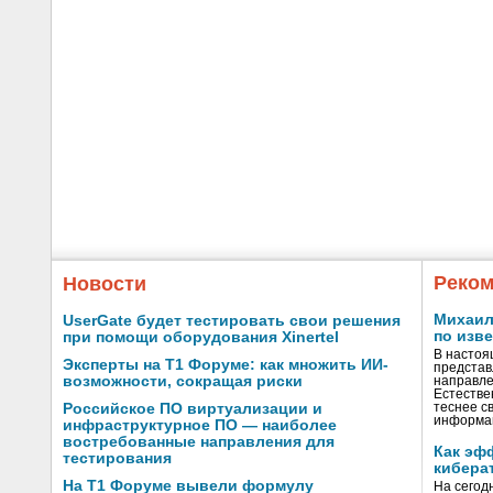
Реком
Новости
Михаил 
UserGate будет тестировать свои решения
по изв
при помощи оборудования Xinertel
В настоя
Эксперты на Т1 Форуме: как множить ИИ-
представ
возможности, сокращая риски
направле
Естестве
Российское ПО виртуализации и
теснее с
информа
инфраструктурное ПО — наиболее
востребованные направления для
Как эф
тестирования
кибера
На Т1 Форуме вывели формулу
На сегод