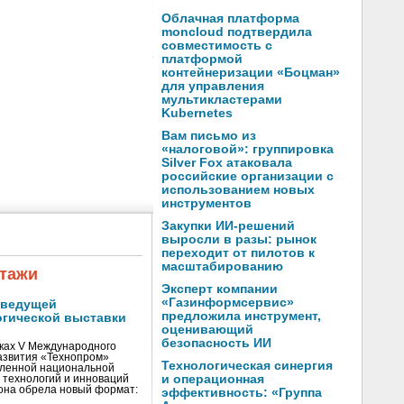
Облачная платформа
moncloud подтвердила
совместимость с
платформой
контейнеризации «Боцман»
для управления
мультикластерами
Kubernetes
Вам письмо из
«налоговой»: группировка
Silver Fox атаковала
российские организации с
использованием новых
инструментов
Закупки ИИ-решений
выросли в разы: рынок
переходит от пилотов к
масштабированию
тажи
Эксперт компании
«Газинформсервис»
 ведущей
предложила инструмент,
огической выставки
оценивающий
безопасность ИИ
мках V Международного
азвития «Технопром»
Технологическая синергия
вленной национальной
и операционная
 технологий и инноваций
она обрела новый формат:
эффективность: «Группа