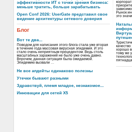
корпорат
эффективности ИТ с точки зрения бизнеса:
приорите
меньше тратить, больше зарабатывать
зависимо
Рынок ин
Open Conf 2026: UserGate представил свое
это значи
видение архитектуры сетевого доверия
Наталь
информ
Блог
Виртуа
путеше
Вот те два...
Туристиче
Поводом для написания этого блога стала уже вторая
качество
в течение года массовая вирусная эпидемия. И это
хорошо в
стало очень неприятным прецедентом. Ведь столь
тому же 
масштабных заражений не было уже очень давно.
технолог
Впрочем, данная ситуация была ожидаемой.
пятнадца
Эпидемию вызвали …
Не все апдейты одинаково полезны
Утечки бывают разными
Здравствуй, племя младое, незнакомое...
Инновации для сетей X5