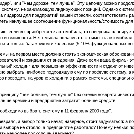
идер", или "Чем дороже, тем лучше". Эту цепочку можно продол
 систему, не занимающую лидирующих позиций. Однако систем
 а лидером для предприятий вашей отрасли, соответствовать р
меть наилучшее соотношение функциональность/стоимость для 
ию: если вы приобретаете автомобиль, то наверняка планирует
го возможности. Нет смысла оплачивать стоимость автомобиля 
ться только багажником и колесами (5-10% функциональных во
емы на первом месте должна стоять экономическая обоснованн
зователей и ожидания от внедрения. Даже если ваша фирма - э
ьный холдинг, для повышения эффективности и отдачи от инве
но выбрать наиболее подходящую ему по профилю систему, а 
ов проводить на уровне холдинга в рамках системы, специальн
ринципу "чем больше, тем лучше" без оценки возврата инвестиц
ольше времени и предприятие затратит больше средств.
еобходимо выбрать систему к 11 февраля 2000 года".
евраля, а выбор только начат, наверное, стоит задуматься: а поч
чи выбора не стояло, а предприятие работало? Почему нельзя по
ать наиболее подходящий вариант?