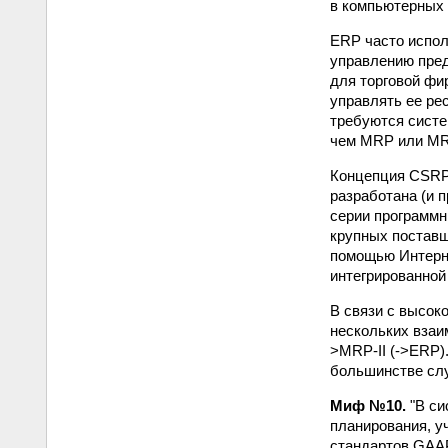
в компьютерных 
ERP часто испол
управлению пред
для торговой фи
управлять ее ре
требуются систе
чем MRP или MRP
Концепция CSRP 
разработана (и 
серии программн
крупных поставщ
помощью Интерне
интегрированной
В связи с высок
нескольких взаи
>MRP-II (->ERP)
большинстве сл
Миф №10.
"В си
планирования, у
стандартов GAAP, 