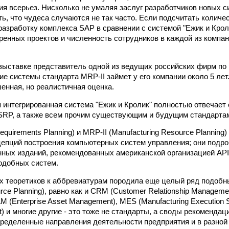
ия всерьез. Нисколько не умаляя заслуг разработчиков новых с
ь, что чудеса случаются не так часто. Если подсчитать количес
разработку комплекса SAP в сравнении с системой "Ежик и Крол
ренных проектов и численность сотрудников в каждой из компан
 выставке представитель одной из ведущих российских фирм по
ие системы стандарта MRP-II займет у его компании около 5 лет.
енная, но реалистичная оценка.
 интегрированная система "Ежик и Кролик" полностью отвечает
SRP, а также всем прочим существующим и будущим стандартам
equirements Planning) и MRP-II (Manufacturing Resource Planning) 
цепций построения компьютерных систем управления; они подро
ных изданий, рекомендованных американской организацией AP
одобных систем.
 теоретиков к аббревиатурам породила еще целый ряд подобн
urce Planning), равно как и CRM (Customer Relationship Manageme
 (Enterprise Asset Management), MES (Manufacturing Execution 
) и многие другие - это тоже не стандарты, а своды рекомендац
еделенные направления деятельности предприятия и в разной