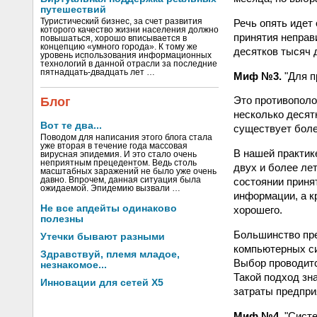
путешествий
Речь опять идет
Туристический бизнес, за счет развития
которого качество жизни населения должно
принятия неправ
повышаться, хорошо вписывается в
концепцию «умного города». К тому же
десятков тысяч 
уровень использования информационных
технологий в данной отрасли за последние
пятнадцать-двадцать лет …
Миф №3.
"Для п
Это противополо
Блог
несколько десятк
Вот те два...
существует боле
Поводом для написания этого блога стала
уже вторая в течение года массовая
В нашей практик
вирусная эпидемия. И это стало очень
неприятным прецедентом. Ведь столь
двух и более лет
масштабных заражений не было уже очень
давно. Впрочем, данная ситуация была
состоянии приня
ожидаемой. Эпидемию вызвали …
информации, а к
Не все апдейты одинаково
хорошего.
полезны
Большинство пре
Утечки бывают разными
компьютерных си
Здравствуй, племя младое,
Выбор проводитс
незнакомое...
Такой подход зн
Инновации для сетей X5
затраты предпри
Миф №4.
"Систе