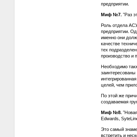
предприятии.
Миф №7.
"Раз э
Роль отдела АСУ
предприятии. Од
именно они долж
качестве технич
тех подразделени
производство и п
Необходимо также
заинтересованы 
интегрированная
целей, чем прило
По этой же прич
создаваемая гру
Миф №8.
"Новая
Edwards, SyteLine
Это самый знаме
встретить и нес