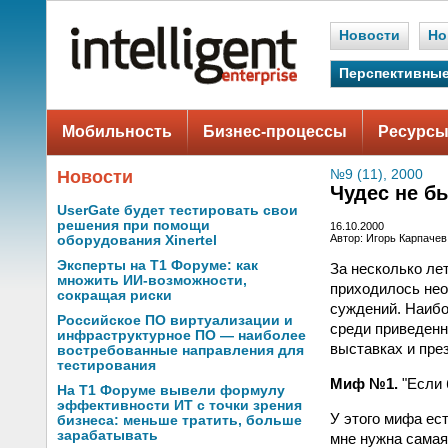
Новости
Но
Перспективные
Мобильность
Бизнес-процессы
Ресурсы
Новости
№9 (11), 2000
Чудес не б
UserGate будет тестировать свои
решения при помощи
16.10.2000
Автор: Игорь Карпачев
оборудования Xinertel
Эксперты на Т1 Форуме: как
За несколько ле
множить ИИ-возможности,
приходилось нео
сокращая риски
суждений. Наибо
Российское ПО виртуализации и
среди приведенн
инфраструктурное ПО — наиболее
выставках и пре
востребованные направления для
тестирования
Миф №1.
"Если 
На Т1 Форуме вывели формулу
эффективности ИТ с точки зрения
У этого мифа ес
бизнеса: меньше тратить, больше
зарабатывать
мне нужна самая