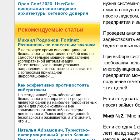
нужна система-л
Open Conf 2026: UserGate
представил свое видение
смысла покупать
архитектуры сетевого доверия
просто лидером,
предприятия и и
Рекомендуемые статьи
Проведем аналог
задействовать е
Михаил Родионов, Fortinet:
Развиваясь по известным законам
будете пользова
В настоящее время информационная
безопасность представляет собой вполне
При выборе сист
самостоятельное мощное направление
корпоративной автоматизации.
требования поль
Естественно, что в таких условиях
многофункционал
направление это все теснее связывается
с вопросами прикладной
предприятия мож
информационной …
получение отчет
Как эффективно противостоять
этих целей.
кибератакам
На сегодняшний день обеспечение
Если следовать п
безопасности корпоративных ресурсов
является одной из наиболее приоритетных
проект займет б
целей для любой компании вне
зависимости от масштабов и сферы
деятельности. Рынок информационной
Миф №2.
"Мне н
безопасности развивается, а это значит,
что и …
Если сегодня 1 ф
Наталья Абрамович, Туристско-
лет) назад зада
информационный центр Казани:
месяца, но выбр
Виртуальная поддержка реальных