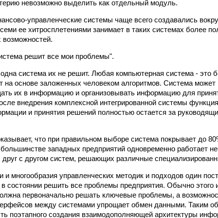
терию невозможно выделить как отдельный модуль.
ансово-управленческие системы чаще всего создавались вокруг
всеми ее хитросплетениями занимает в таких системах более п
 возможностей.
истема решит все мои проблемы".
 одна система их не решит. Любая компьютерная система - это 
т на основе заложенных человеком алгоритмов. Система может 
ать их в информацию и организовывать информацию для приня
осле внедрения комплексной интегрированной системы функция
рмации и принятия решений полностью остается за руководящ
казывает, что при правильном выборе система покрывает до 8
 большинстве западных предприятий одновременно работает не
 друг с другом систем, решающих различные специализированн
и и многообразия управленческих методик и подходов один пос
т в состоянии решить все проблемы предприятия. Обычно этого 
олжна первоначально решать ключевые проблемы, а возможнос
ерфейсов между системами упрощает обмен данными. Таким о
ть поэтапного создания взаимодополняющей архитектуры инфо