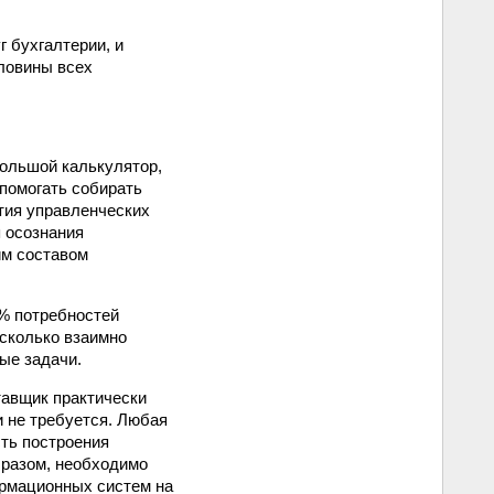
 бухгалтерии, и
оловины всех
большой калькулятор,
помогать собирать
тия управленческих
 осознания
им составом
0% потребностей
сколько взаимно
ые задачи.
тавщик практически
и не требуется. Любая
ть построения
бразом, необходимо
рмационных систем на