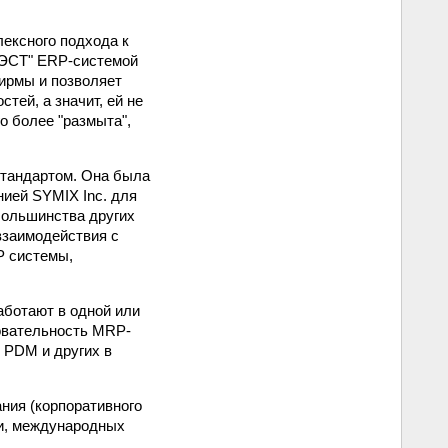
лексного подхода к
БЭСТ" ERP-системой
ирмы и позволяет
тей, а значит, ей не
о более "размыта",
стандартом. Она была
нией SYMIX Inc. для
большинства других
взаимодействия с
P системы,
аботают в одной или
овательность MRP-
 PDM и других в
ния (корпоративного
ти, международных