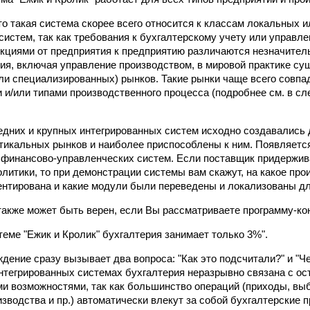
 то такая система скорее всего относится к классам локальных 
систем, так как требования к бухгалтерскому учету или управ
циями от предприятия к предприятию различаются незначител
ия, включая управление производством, в мировой практике су
ли специализированных) рынков. Такие рынки чаще всего совпа
и/или типами производственного процесса (подробнее см. в с
дних и крупных интегрированных систем исходно создавались 
икальных рынков и наиболее приспособлены к ним. Появляетс
 финансово-управленческих систем. Если поставщик придержив
олитики, то при демонстрации системы вам скажут, на какое про
ентирована и какие модули были переведены и локализованы дл
акже может быть верен, если Вы рассматриваете программу-ко
теме "Ежик и Кролик" бухгалтерия занимает только 3%".
дение сразу вызывает два вопроса: "Как это подсчитали?" и "Ч
интегрированных системах бухгалтерия неразрывно связана с о
 возможностями, так как большинство операций (приходы, выб
зводства и пр.) автоматически влекут за собой бухгалтерские п