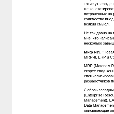
такие утвержден
же констатироват
потраченных на 
количество внед
всякий смысл.
Не так давно на
мне, что написан
несколько завыш
Миф №9.
"Новая
MRP-II, ERP и C
MRP (Materials R
скорее свод кон
специализирован
разработчиков п
Любовь западных
(Enterprise Reso
Management), EAM
Data Management
описывающие опр