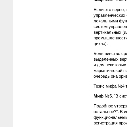
Если это верно,
управленческих 
локальными функ
систем управлен
вертикальных (и
промышленности 
цикла).
Большинство сре
выделенных верт
и для некоторых
маркетинговой п
очередь она ори
Тезис мифа №4 т
Миф №5.
"В сис
Подобное утверж
остальное?". В 
функциональными
регистрация прои