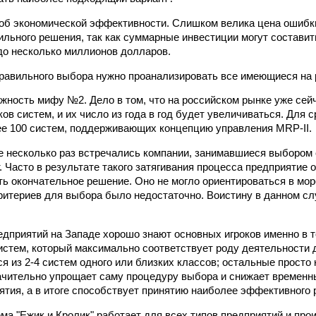
 об экономической эффективности. Слишком велика цена ошибки
ильного решения, так как суммарные инвестиции могут составит
до несколько миллионов долларов.
равильного выбора нужно проанализировать все имеющиеся на 
жность мифу №2. Дело в том, что на российском рынке уже сей
ов систем, и их число из года в год будет увеличиваться. Для 
е 100 систем, поддерживающих концепцию управления MRP-II.
е несколько раз встречались компании, занимавшиеся выбором
. Часто в результате такого затягивания процесса предприятие 
ть окончательное решение. Оно не могло ориентироваться в мо
ритериев для выбора было недостаточно. Воистину в данном сл
дприятий на Западе хорошо знают основных игроков именно в т
стем, который максимально соответствует роду деятельности д
я из 2-4 систем одного или близких классов; остальные просто
ачительно упрощает саму процедуру выбора и снижает времен
ятия, а в итоге способствует принятию наиболее эффективного 
ма "Ежик и Кролик" работает для всех типов предприятий и прои