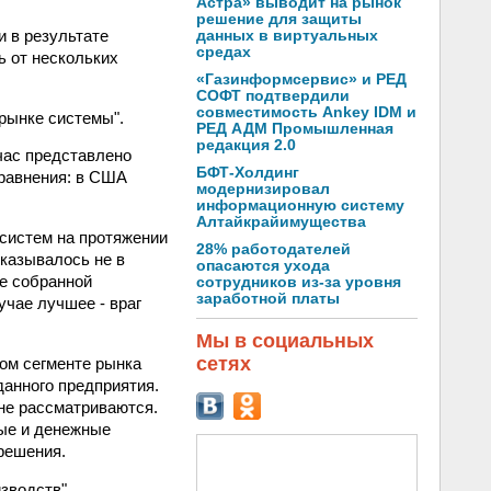
Астра» выводит на рынок
решение для защиты
 в результате
данных в виртуальных
средах
ь от нескольких
«Газинформсервис» и РЕД
СОФТ подтвердили
совместимость Ankey IDM и
рынке системы".
РЕД АДМ Промышленная
редакция 2.0
час представлено
БФТ-Холдинг
сравнения: в США
модернизировал
информационную систему
Алтайкрайимущества
 систем на протяжении
28% работодателей
оказывалось не в
опасаются ухода
ре собранной
сотрудников из-за уровня
заработной платы
учае лучшее - враг
Мы в социальных
сетях
ом сегменте рынка
анного предприятия.
 не рассматриваются.
ные и денежные
решения.
зводств".