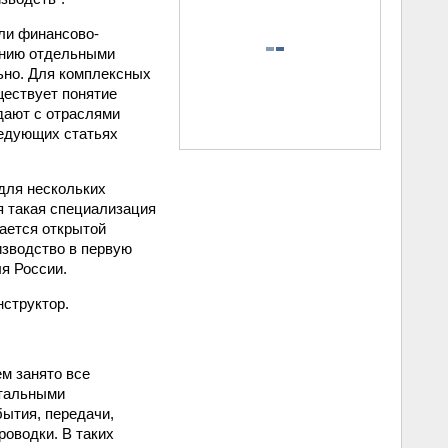
или финансово-
лению отдельными
ьно. Для комплексных
ществует понятие
дают с отраслями
ледующих статьях
для нескольких
я такая специализация
ается открытой
изводство в первую
я России.
нструктор.
ем занято все
стальными
ытия, передачи,
роводки. В таких