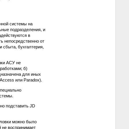
анной системы на
ьные подразделения, и
адействуются в
ть непосредственно от
и сбыта, бухгалтерия,
ики АСУ не
работками; б)
дназначена для иных
Access или Paradox).
специально
истемы.
жно подставить JD
оловки можно было
й не воспринимает