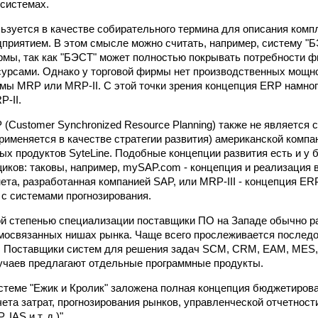
системах.
ьзуется в качестве собирательного термина для описания комп
приятием. В этом смысле можно считать, например, систему "
рмы, так как "БЭСТ" может полностью покрывать потребности ф
сурсами. Однако у торговой фирмы нет производственных мощнос
мы MRP или MRP-II. С этой точки зрения концепция ERP намног
-II.
(Customer Synchronized Resource Planning) также не является 
применяется в качестве стратегии развития) американской компа
ых продуктов SyteLine. Подобные концепции развития есть и у 
иков: таковы, например, mySAP.com - концепция и реализация 
та, разработанная компанией SAP, или MRP-III - концепция ER
 с системами прогнозирования.
ой степенью специализации поставщики ПО на Западе обычно р
мосвязанных нишах рынка. Чаще всего прослеживается послед
. Поставщики систем для решения задач SCM, CRM, EAM, MES,
учаев предлагают отдельные программные продукты.
стеме "Ежик и Кролик" заложена полная концепция бюджетирова
чета затрат, прогнозирования рынков, управленческой отчетнос
IAS и т. д.)".