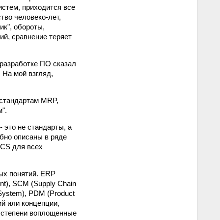
истем, приходится все
тво человеко-лет,
ик", обороты,
ий, сравнение теряет
 разработке ПО сказал
 На мой взгляд,
 стандартам MRP,
".
- это не стандарты, а
бно описаны в ряде
ICS для всех
ых понятий. ERP
nt), SCM (Supply Chain
System), PDM (Product
ий или концепции,
 степени воплощенные