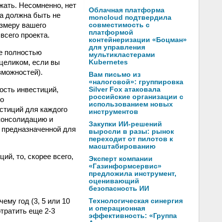
жать. Несомненно, нет
Облачная платформа
а должна быть не
moncloud подтвердила
азмеру вашего
совместимость с
платформой
всего проекта.
контейнеризации «Боцман»
для управления
е полностью
мультикластерами
целиком, если вы
Kubernetes
зможностей).
Вам письмо из
«налоговой»: группировка
ость инвестиций,
Silver Fox атаковала
российские организации с
то
использованием новых
стиций для каждого
инструментов
консолидацию и
Закупки ИИ-решений
о предназначенной для
выросли в разы: рынок
переходит от пилотов к
масштабированию
ий, то, скорее всего,
Эксперт компании
«Газинформсервис»
предложила инструмент,
оценивающий
безопасность ИИ
ему год (3, 5 или 10
Технологическая синергия
и операционная
тратить еще 2-3
эффективность: «Группа