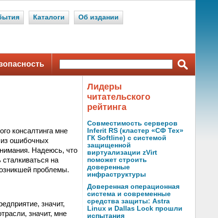
бытия
Каталоги
Об издании
зопасность
Лидеры
читательского
рейтинга
Совместимость серверов
ого консалтинга мне
Inferit RS (кластер «СФ Тех»
ГК Softline) с системой
 из ошибочных
защищенной
внимания. Надеюсь, что
виртуализации zVirt
 сталкиваться на
поможет строить
доверенные
возникшей проблемы.
инфраструктуры
Доверенная операционная
система и современные
средства защиты: Astra
едприятие, значит,
Linux и Dallas Lock прошли
трасли, значит, мне
испытания