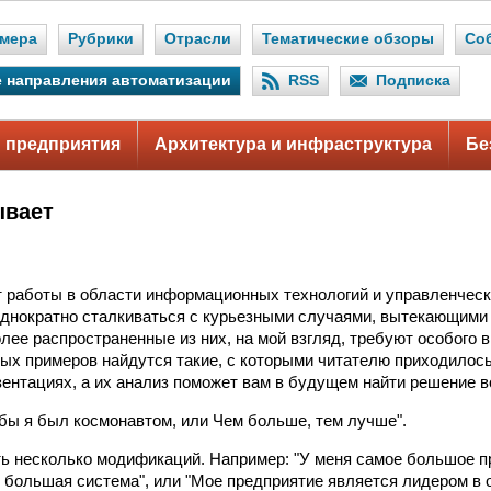
мера
Рубрики
Отрасли
Тематические обзоры
Со
 направления автоматизации
RSS
Подписка
 предприятия
Архитектура и инфраструктура
Бе
ывает
т работы в области информационных технологий и управленческ
днократно сталкиваться с курьезными случаями, вытекающими
лее распространенные из них, на мой взгляд, требуют особого 
ых примеров найдутся такие, с которыми читателю приходилось
зентациях, а их анализ поможет вам в будущем найти решение 
бы я был космонавтом, или Чем больше, тем лучше".
ть несколько модификаций. Например: "У меня самое большое пр
 большая система", или "Мое предприятие является лидером в о