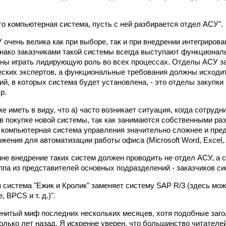
то компьютерная система, пусть с ней разбирается отдел АСУ".
 очень велика как при выборе, так и при внедрении интегриров
нако заказчиками такой системы всегда выступают функционал
ны играть лидирующую роль во всех процессах. Отделы АСУ з
еских экспертов, а функциональные требования должны исходи
й, в которых система будет установлена, - это отделы закупки 
р.
 иметь в виду, что а) часто возникает ситуация, когда сотрудн
в покупке новой системы, так как занимаются собственными раз
 компьютерная система управления значительно сложнее и пре
жения для автоматизации работы офиса (Microsoft Word, Excel, 
ине внедрение таких систем должен проводить не отдел АСУ, а 
ппа из представителей основных подразделений - заказчиков с
 система "Ежик и Кролик" заменяет систему SAP R/3 (здесь мо
, BPCS и т. д.)".
нитый миф последних нескольких месяцев, хотя подобные заг
колько лет назад. Я искренне уверен, что большинство читателе