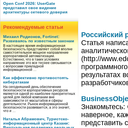
Open Conf 2026: UserGate
представил свое видение
архитектуры сетевого доверия
Рекомендуемые статьи
Российский 
Михаил Родионов, Fortinet:
Развиваясь по известным законам
Статья напис
В настоящее время информационная
аналитическо
безопасность представляет собой вполне
самостоятельное мощное направление
корпоративной автоматизации.
(http://www.e
Естественно, что в таких условиях
направление это все теснее связывается
программного 
с вопросами прикладной
информационной …
результатах 
Как эффективно противостоять
разработчико
кибератакам
На сегодняшний день обеспечение
безопасности корпоративных ресурсов
является одной из наиболее приоритетных
BusinessObje
целей для любой компании вне
зависимости от масштабов и сферы
деятельности. Рынок информационной
Знакомьтесь:
безопасности развивается, а это значит,
что и …
наверное, ка
Наталья Абрамович, Туристско-
представить 
информационный центр Казани:
Виртуальная поддержка реальных