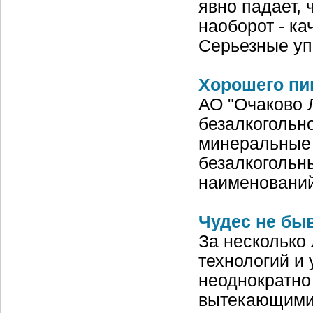
явно падает, 
наоборот - ка
Серьезные уп
Хорошего пи
АО "Очаково Л
безалкогольн
минеральные 
безалкогольны
наименований
Чудес не бы
За несколько
технологий и
неоднократно
вытекающими