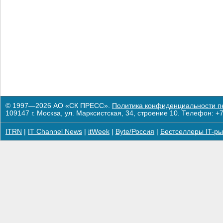
© 1997—2026 АО «СК ПРЕСС».
Политика конфиденциальности п
109147 г. Москва, ул. Марксистская, 34, строение 10. Телефон: +7
ITRN
|
IT Channel News
|
itWeek
|
Byte/Россия
|
Бестселлеры IT-ры