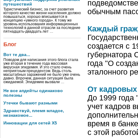
подведомстве
путешествий
Туристический бизнес, за счет развития
обычным пасс
которого качество жизни населения должно
повышаться, хорошо вписывается в
концепцию «умного города». К тому же
уровень использования информационных
Каждый граж
технологий в данной отрасли за последние
пятнадцать-двадцать лет …
Государствен
Блог
создается с 1
губернатора 
Вот те два...
Поводом для написания этого блога стала
года "О созд
уже вторая в течение года массовая
вирусная эпидемия. И это стало очень
эталонного р
неприятным прецедентом. Ведь столь
масштабных заражений не было уже очень
давно. Впрочем, данная ситуация была
ожидаемой. Эпидемию вызвали …
От кадровых
Не все апдейты одинаково
полезны
До 1999 года 
Утечки бывают разными
учет кадров 
Здравствуй, племя младое,
дополнительно
незнакомое...
время в банке
Инновации для сетей X5
с этой работ