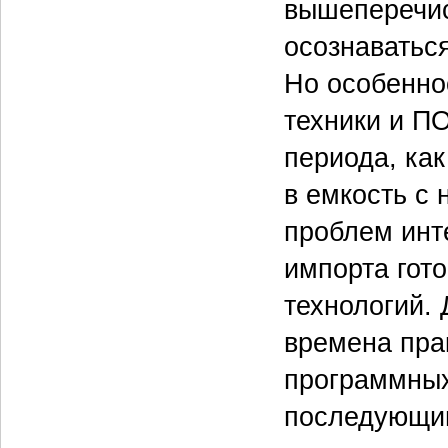
вышеперечис
осознаватьс
Но особенно
техники и ПО
периода, ка
в емкость с
проблем инт
импорта гот
технологий.
времена пра
программных
последующим