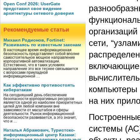
Open Conf 2026: UserGate
разнообразны
представил свое видение
архитектуры сетевого доверия
функциональ
Рекомендуемые статьи
организаций
Михаил Родионов, Fortinet:
сети, “узлам
Развиваясь по известным законам
В настоящее время информационная
распределен
безопасность представляет собой вполне
самостоятельное мощное направление
корпоративной автоматизации.
включающие,
Естественно, что в таких условиях
направление это все теснее связывается
с вопросами прикладной
вычислитель
информационной …
Как эффективно противостоять
компьютеры 
кибератакам
На сегодняшний день обеспечение
на них прил
безопасности корпоративных ресурсов
является одной из наиболее приоритетных
целей для любой компании вне
зависимости от масштабов и сферы
деятельности. Рынок информационной
Построенные
безопасности развивается, а это значит,
что и …
системы (АС
Наталья Абрамович, Туристско-
информационный центр Казани:
Виртуальная поддержка реальных