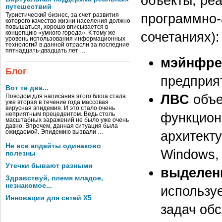
объекты, ре
путешествий
программно-
Туристический бизнес, за счет развития
которого качество жизни населения должно
повышаться, хорошо вписывается в
сочетаниях):
концепцию «умного города». К тому же
уровень использования информационных
технологий в данной отрасли за последние
пятнадцать-двадцать лет …
мэйнфр
Блог
предприя
Вот те два...
ЛВС
объе
Поводом для написания этого блога стала
уже вторая в течение года массовая
вирусная эпидемия. И это стало очень
функцион
неприятным прецедентом. Ведь столь
масштабных заражений не было уже очень
давно. Впрочем, данная ситуация была
архитект
ожидаемой. Эпидемию вызвали …
Не все апдейты одинаково
Windows, 
полезны
Утечки бывают разными
выделен
Здравствуй, племя младое,
незнакомое...
использу
Инновации для сетей X5
задач об