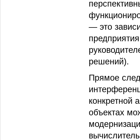
перспективн
функциониров
— это завис
предприятия
руководител
решений).
Прямое след
интерференц
конкретной 
объектах мож
модернизаци
вычислительн