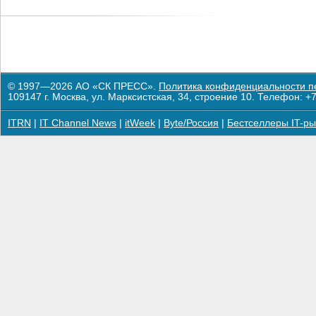
© 1997—2026 АО «СК ПРЕСС».
Политика конфиденциальности п
109147 г. Москва, ул. Марксистская, 34, строение 10. Телефон: +7
ITRN
|
IT Channel News
|
itWeek
|
Byte/Россия
|
Бестселлеры IT-ры