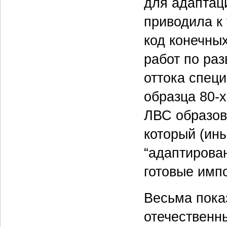
для адаптац
приводила к 
код конечны
работ по ра
оттока спец
образца 80-
ЛВС образов
который (ин
“адаптирова
готовые имп
Весьма пока
отечественн