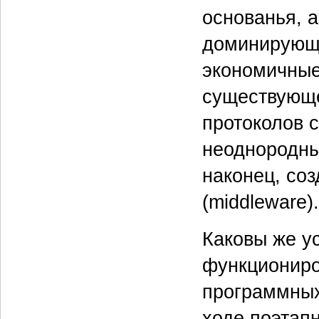
основанья, 
доминирующи
экономичные
существующе
протоколов 
неоднородны
наконец, со
(middleware).
Каковы же у
функциониро
программных
ходе поэтап