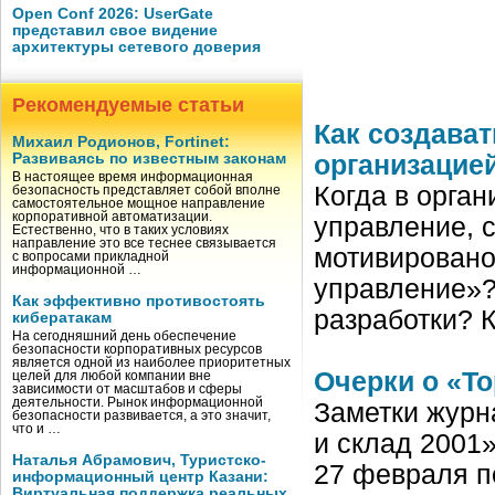
Open Conf 2026: UserGate
представил свое видение
архитектуры сетевого доверия
Рекомендуемые статьи
Как создава
Михаил Родионов, Fortinet:
Развиваясь по известным законам
организацие
В настоящее время информационная
Когда в орга
безопасность представляет собой вполне
самостоятельное мощное направление
корпоративной автоматизации.
управление, 
Естественно, что в таких условиях
направление это все теснее связывается
мотивировано
с вопросами прикладной
информационной …
управление»?
Как эффективно противостоять
разработки? 
кибератакам
На сегодняшний день обеспечение
безопасности корпоративных ресурсов
является одной из наиболее приоритетных
Очерки о «Т
целей для любой компании вне
зависимости от масштабов и сферы
деятельности. Рынок информационной
Заметки журна
безопасности развивается, а это значит,
что и …
и склад 2001
Наталья Абрамович, Туристско-
27 февраля п
информационный центр Казани:
Виртуальная поддержка реальных