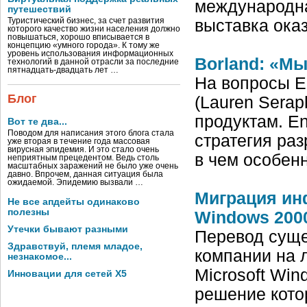
международна
путешествий
Туристический бизнес, за счет развития
выставка ока
которого качество жизни населения должно
повышаться, хорошо вписывается в
концепцию «умного города». К тому же
уровень использования информационных
Borland: «М
технологий в данной отрасли за последние
пятнадцать-двадцать лет …
На вопросы En
Блог
(Lauren Sera
продуктам. En
Вот те два...
Поводом для написания этого блога стала
стратегия раз
уже вторая в течение года массовая
вирусная эпидемия. И это стало очень
в чем особен
неприятным прецедентом. Ведь столь
масштабных заражений не было уже очень
давно. Впрочем, данная ситуация была
ожидаемой. Эпидемию вызвали …
Миграция ин
Не все апдейты одинаково
полезны
Windows 200
Утечки бывают разными
Перевод сущ
Здравствуй, племя младое,
компании на 
незнакомое...
Microsoft Win
Инновации для сетей X5
решение кото