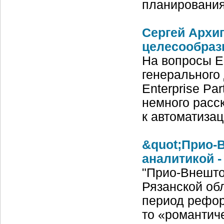
планирования
Сергей Архип
целесообраз
На вопросы En
генерального
Enterprise Pa
немного расс
к автоматиза
&quot;Прио-В
аналитикой -
"Прио-Внешто
Рязанской обл
период рефор
то «романтич