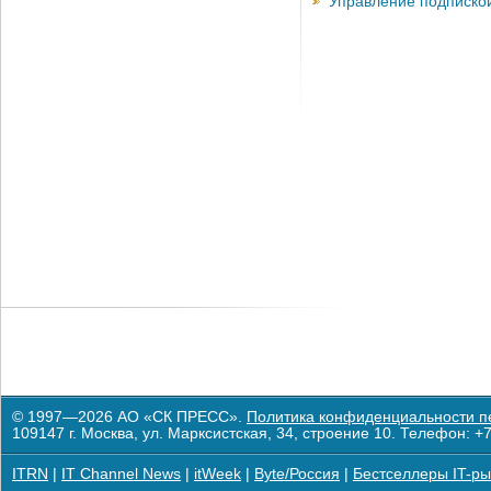
Управление подписко
© 1997—2026 АО «СК ПРЕСС».
Политика конфиденциальности п
109147 г. Москва, ул. Марксистская, 34, строение 10. Телефон: +7
ITRN
|
IT Channel News
|
itWeek
|
Byte/Россия
|
Бестселлеры IT-ры