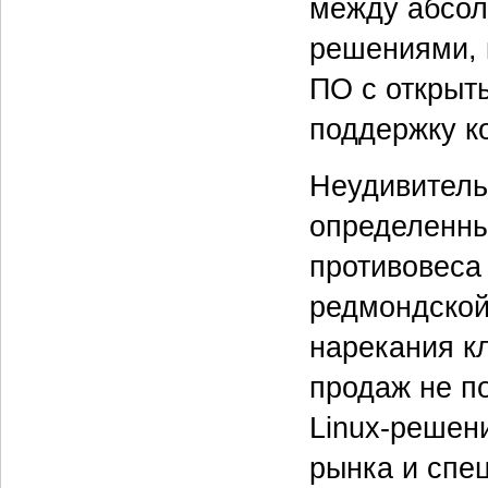
между абсол
решениями, 
ПО с открыт
поддержку к
Неудивительн
определенны
противовеса
редмондской
нарекания кл
продаж не п
Linux-решен
рынка и спе