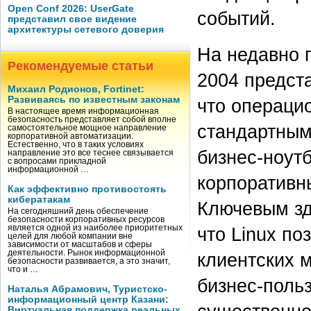
Open Conf 2026: UserGate
событий.
представил свое видение
архитектуры сетевого доверия
На недавно 
Рекомендуемые статьи
2004 предста
Михаил Родионов, Fortinet:
Развиваясь по известным законам
что операцио
В настоящее время информационная
безопасность представляет собой вполне
стандартным
самостоятельное мощное направление
корпоративной автоматизации.
Естественно, что в таких условиях
бизнес-ноутб
направление это все теснее связывается
с вопросами прикладной
информационной …
корпоративн
Как эффективно противостоять
кибератакам
Ключевым зд
На сегодняшний день обеспечение
безопасности корпоративных ресурсов
является одной из наиболее приоритетных
что Linux по
целей для любой компании вне
зависимости от масштабов и сферы
деятельности. Рынок информационной
клиентских 
безопасности развивается, а это значит,
что и …
бизнес-польз
Наталья Абрамович, Туристско-
информационный центр Казани:
Виртуальная поддержка реальных