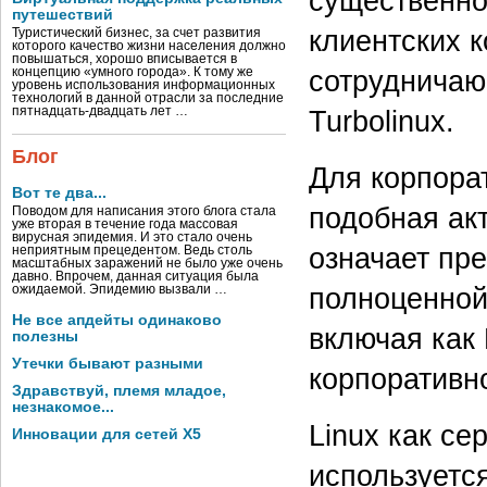
существенно
путешествий
клиентских 
Туристический бизнес, за счет развития
которого качество жизни населения должно
повышаться, хорошо вписывается в
сотрудничающ
концепцию «умного города». К тому же
уровень использования информационных
технологий в данной отрасли за последние
пятнадцать-двадцать лет …
Turbolinux.
Блог
Для корпора
Вот те два...
подобная ак
Поводом для написания этого блога стала
уже вторая в течение года массовая
вирусная эпидемия. И это стало очень
означает пр
неприятным прецедентом. Ведь столь
масштабных заражений не было уже очень
давно. Впрочем, данная ситуация была
полноценной
ожидаемой. Эпидемию вызвали …
Не все апдейты одинаково
включая как
полезны
Утечки бывают разными
корпоративно
Здравствуй, племя младое,
незнакомое...
Linux как с
Инновации для сетей X5
используетс