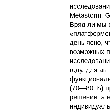
исследования
Metastorm, G
Вряд ли мы 
«платформен
день ясно, ч
возможных п
исследовани
году, для ав
функциональ
(70—80 %) п
решения, а 
индивидуаль