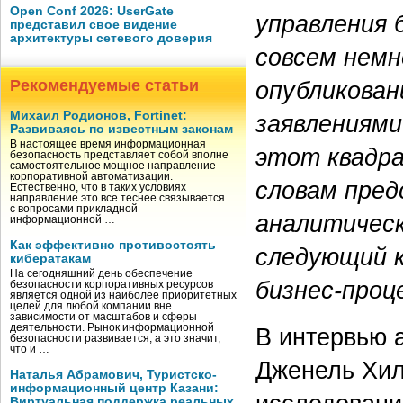
Open Conf 2026: UserGate
управления 
представил свое видение
архитектуры сетевого доверия
совсем немн
опубликован
Рекомендуемые статьи
Михаил Родионов, Fortinet:
заявлениями
Развиваясь по известным законам
В настоящее время информационная
этот квадр
безопасность представляет собой вполне
самостоятельное мощное направление
корпоративной автоматизации.
словам пре
Естественно, что в таких условиях
направление это все теснее связывается
с вопросами прикладной
аналитическ
информационной …
Как эффективно противостоять
следующий 
кибератакам
На сегодняшний день обеспечение
бизнес-проц
безопасности корпоративных ресурсов
является одной из наиболее приоритетных
целей для любой компании вне
зависимости от масштабов и сферы
деятельности. Рынок информационной
В интервью а
безопасности развивается, а это значит,
что и …
Дженель Хил
Наталья Абрамович, Туристско-
информационный центр Казани:
Виртуальная поддержка реальных