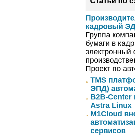
Статьи по 
Производите
кадровый ЭД
Группа компа
бумаги в кад
электронный 
производстве
Проект по ав
TMS платфо
ЭПД) автом
B2B-Center 
Astra Linux
M1Cloud вн
автоматиза
сервисов