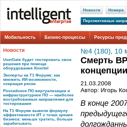
Новости
Номера
Перспективные напр
Мобильность
Бизнес-процессы
Ресурсы пред
Новости
№4 (180), 10 
Смерть BP
UserGate будет тестировать свои
решения при помощи
концепци
оборудования Xinertel
Эксперты на Т1 Форуме: как
множить ИИ-возможности,
21.03.2008
сокращая риски
Автор: Игорь К
Российское ПО виртуализации и
инфраструктурное ПО — наиболее
востребованные направления для
В конце 200
тестирования
На Т1 Форуме вывели формулу
предыдущего
эффективности ИТ с точки зрения
бизнеса: меньше тратить, больше
долгожданны
зарабатывать