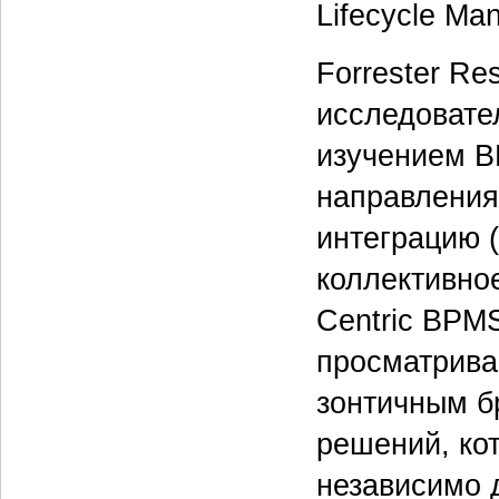
Lifecycle M
Forrester Re
исследовате
изучением В
направления
интеграцию (
коллективно
Centric BPM
просматрива
зонтичным б
решений, ко
независимо д