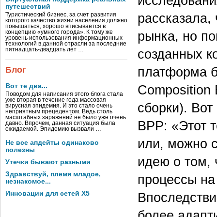
исследовани
путешествий
рассказала,
Туристический бизнес, за счет развития
которого качество жизни населения должно
повышаться, хорошо вписывается в
рынка, но по
концепцию «умного города». К тому же
уровень использования информационных
технологий в данной отрасли за последние
созданных ко
пятнадцать-двадцать лет …
платформа би
Блог
Composition 
Вот те два...
Поводом для написания этого блога стала
уже вторая в течение года массовая
сборки). Во
вирусная эпидемия. И это стало очень
неприятным прецедентом. Ведь столь
масштабных заражений не было уже очень
BPP: «Этот 
давно. Впрочем, данная ситуация была
ожидаемой. Эпидемию вызвали …
или, можно с
Не все апдейты одинаково
полезны
идею о том,
Утечки бывают разными
Здравствуй, племя младое,
процессы на
незнакомое...
Впоследствии
Инновации для сетей X5
более адапт