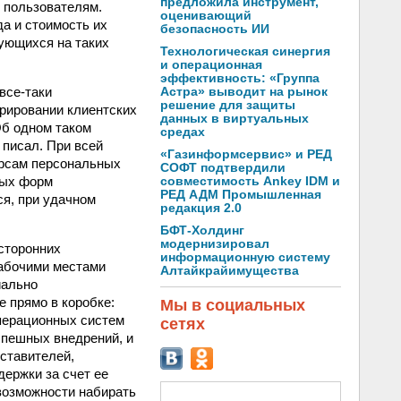
предложила инструмент,
м пользователям.
оценивающий
да и стоимость их
безопасность ИИ
рующихся на таких
Технологическая синергия
и операционная
эффективность: «Группа
все‑таки
Астра» выводит на рынок
решение для защиты
­рировании клиентских
данных в виртуальных
Об одном таком
средах
 писал. При всей
«Газинформсервис» и РЕД
урсам персональных
СОФТ подтвердили
рых форм
совместимость Ankey IDM и
РЕД АДМ Промышленная
ся, при удачном
редакция 2.0
БФТ-Холдинг
модернизировал
 сторонних
информационную систему
рабочими местами
Алтайкрайимущества
иально
 прямо в коробке:
Мы в социальных
перационных систем
сетях
спешных внедрений, и
ставителей,
ержки за счет ее
возможности набирать