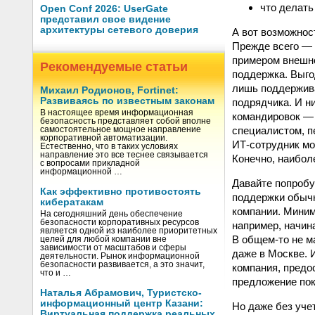
что делат
Open Conf 2026: UserGate
представил свое видение
архитектуры сетевого доверия
А вот возможнос
Прежде всего — 
примером внешне
Рекомендуемые статьи
поддержка. Выго
лишь поддержива
Михаил Родионов, Fortinet:
Развиваясь по известным законам
подрядчика. И н
В настоящее время информационная
командировок — 
безопасность представляет собой вполне
специалистом, п
самостоятельное мощное направление
корпоративной автоматизации.
ИТ‑сотрудник мо
Естественно, что в таких условиях
направление это все теснее связывается
Конечно, наибол
с вопросами прикладной
информационной …
Давайте попробу
Как эффективно противостоять
поддержки обычн
кибератакам
компании. Миним
На сегодняшний день обеспечение
безопасности корпоративных ресурсов
например, начин
является одной из наиболее приоритетных
В общем‑то не м
целей для любой компании вне
зависимости от масштабов и сферы
даже в Москве. 
деятельности. Рынок информационной
безопасности развивается, а это значит,
компания, предо
что и …
предложение по
Наталья Абрамович, Туристско-
информационный центр Казани:
Но даже без уче
Виртуальная поддержка реальных