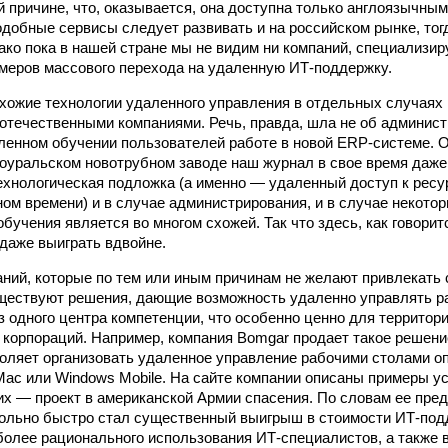
ой причине, что, оказывается, она доступна только англоязычны
одобные сервисы следует развивать и на российском рынке, тог
ако пока в нашей стране мы не видим ни компаний, специализи
имеров массового перехода на удаленную ИТ-поддержку.
схожие технологии удаленного управления в отдельных случаях 
отечественными компаниями. Речь, правда, шла не об админист
аленном обучении пользователей работе в новой ERP‑системе. 
оуральском новотрубном заводе наш журнал в свое время даже
ехнологическая подложка (а именно — удаленный доступ к рес
ном времени) и в случае администрирования, и в случае некото
бучения является во многом схожей. Так что здесь, как говорит
даже выиграть вдвойне.
аний, которые по тем или иным причинам не желают привлекать
ществуют решения, дающие возможность удаленно управлять 
з одного центра компетенции, что особенно ценно для территор
корпораций. Например, компания Bomgar продает такое решение
оляет организовать удаленное управление рабочими столами о
 Mac или Windows Mobile. На сайте компании описаны примеры у
их — проект в американской Армии спасения. По словам ее пред
ольно быстро стал существенный выигрыш в стоимости ИТ-подд
более рационального использования ИТ‑специалистов, а также 