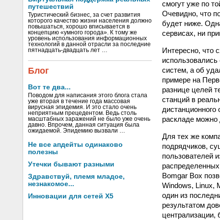
смогут уже по т
путешествий
Очевидно, что п
Туристический бизнес, за счет развития
которого качество жизни населения должно
будет ниже. Одн
повышаться, хорошо вписывается в
сервисах, ни пр
концепцию «умного города». К тому же
уровень использования информационных
технологий в данной отрасли за последние
Интересно, что 
пятнадцать-двадцать лет …
использовались 
систем, а об уд
Блог
примере на Перв
Вот те два...
разнице целей т
Поводом для написания этого блога стала
станций в реаль
уже вторая в течение года массовая
вирусная эпидемия. И это стало очень
дистанционного о
неприятным прецедентом. Ведь столь
раскладе можно 
масштабных заражений не было уже очень
давно. Впрочем, данная ситуация была
ожидаемой. Эпидемию вызвали …
Для тех же комп
Не все апдейты одинаково
подрядчиков, су
полезны
пользователей и
Утечки бывают разными
распределенных 
Bomgar Box позв
Здравствуй, племя младое,
незнакомое...
Windows, Linux,
один из последн
Инновации для сетей X5
результатом дов
централизации, 