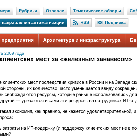
мера
Рубрики
Отрасли
Тематические обзоры
Со
 направления автоматизации
RSS
Подписка
 предприятия
Архитектура и инфраструктура
Бе
та 2009 года
клиентских мест за «железным занавесом»
 клиентских мест последствия кризиса в России и на Западе с
ной стороны, их количество часто уменьшается ввиду сокращени
высвобождаются ресурсы, которые раньше использовались для
 другой — урезаются и сами эти ресурсы: на сотрудниках ИТ-от
такая экономия, как правило, не кажется удовлетворительной, и
проса:
ь затраты на ИТ-подержку (и поддержку клиентских мест не в 
ными?