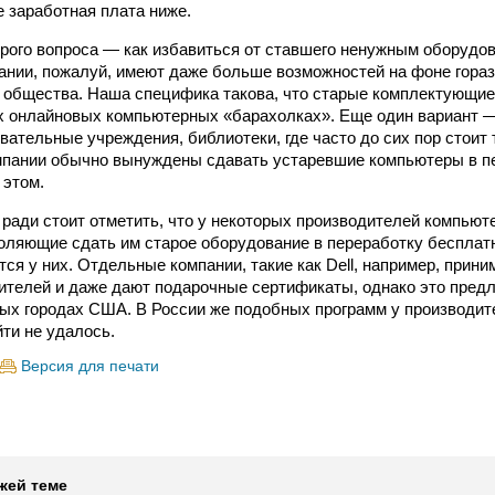
де заработная плата ниже.
орого вопроса — как избавиться от ставшего ненужным оборудов
ании, пожалуй, имеют даже больше возможностей на фоне гораз
общества. Наша специфика такова, что старые комплектующие 
х онлайновых компьютерных «барахолках». Еще один вариант 
вательные учреждения, библиотеки, где часто до сих пор стоит т
пании обычно вынуждены сдавать устаревшие компьютеры в пе
 этом.
ради стоит отметить, что у некоторых производителей компью
оляющие сдать им старое оборудование в переработку бесплатн
ся у них. Отдельные компании, такие как Dell, например, прин
телей и даже дают подарочные сертификаты, однако это пред
рых городах США. В России же подобных программ у производи
йти не удалось.
Версия для печати
жей теме