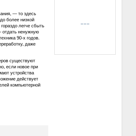
ания, — то здесь
до более низкой
гораздо легче сбыть
— отдать ненужную
ехника 90‑х годов.
реработку, даже
теров существуют
о, если новое при
имают устройства
ложение действует
телей компьютерной