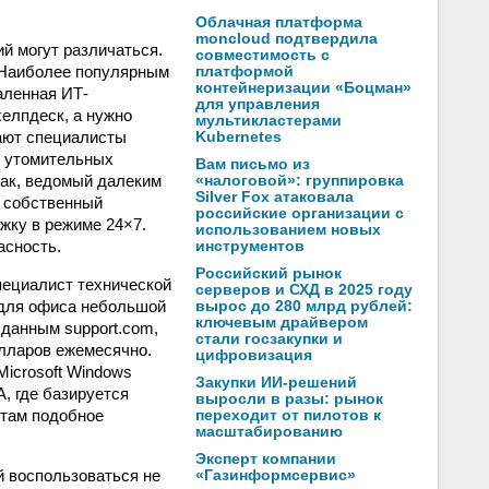
Облачная платформа
moncloud подтвердила
й могут различаться.
совместимость с
. Наиболее популярным
платформой
контейнеризации «Боцман»
аленная ИТ-
для управления
елпдеск, а нужно
мультикластерами
ают специалисты
Kubernetes
и утомительных
Вам письмо из
как, ведомый далеким
«налоговой»: группировка
Silver Fox атаковала
к собственный
российские организации с
жку в режиме 24×7.
использованием новых
асность.
инструментов
Российский рынок
специалист технической
серверов и СХД в 2025 году
 для офиса небольшой
вырос до 280 млрд рублей:
ключевым драйвером
данным support.com,
стали госзакупки и
олларов ежемесячно.
цифровизация
Microsoft Windows
Закупки ИИ-решений
, где базируется
выросли в разы: рынок
 там подобное
переходит от пилотов к
масштабированию
Эксперт компании
й воспользоваться не
«Газинформсервис»