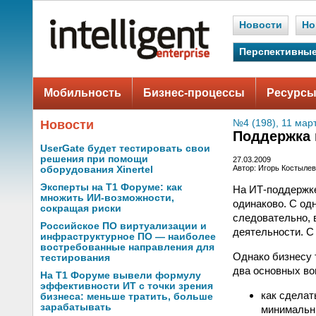
Новости
Но
Перспективные
Мобильность
Бизнес-процессы
Ресурсы
Новости
№4 (198), 11 мар
Поддержка 
UserGate будет тестировать свои
решения при помощи
27.03.2009
Автор: Игорь Костылев
оборудования Xinertel
Эксперты на Т1 Форуме: как
На ИТ-поддержке
множить ИИ-возможности,
одинаково. С од
сокращая риски
следовательно, 
Российское ПО виртуализации и
деятельности. С
инфраструктурное ПО — наиболее
востребованные направления для
Однако бизнесу 
тестирования
два основных во
На Т1 Форуме вывели формулу
эффективности ИТ с точки зрения
как сделат
бизнеса: меньше тратить, больше
зарабатывать
минималь