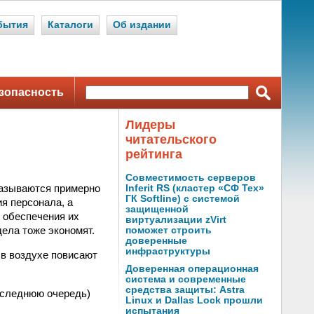
бытия
Каталоги
Об издании
зопасность
Лидеры
читательского
рейтинга
Совместимость серверов
казываются примерно
Inferit RS (кластер «СФ Тех»
ГК Softline) с системой
я персонала, а
защищенной
 обеспечения их
виртуализации zVirt
дела тоже экономят.
поможет строить
доверенные
инфраструктуры
 в воздухе повисают
Доверенная операционная
система и современные
средства защиты: Astra
последнюю очередь)
Linux и Dallas Lock прошли
испытания