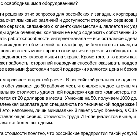
ь с освободившимся оборудованием?
ти решения этих вопросов для российских и западных корпораци
за счет языковых различий и доступности сторонних сервисов
го сервиса, связанного с клиентскими местами, является их уд
ды здесь очевидны: компании не надо содержать собственный х
ть работоспособность интернет‑канала — всё остальное сдел
икаких долгих объяснений по телефону, ни беготни по этажам, н
пользователь может просто откинуться в кресле и наблюдать, 
ередвигается курсор мыши на экране. Кроме того, в то время ка
жет заболеть, сторонний подрядчик способен оказывать поддер
ее важными факторами такой поддержки являются цена и безоп
ем произвести простой расчет. В россий­ской реальности один 
о обслуживает до 50 рабочих мест, что является достаточным
альная стоимость удаленной поддержки одного компьютера, по 
ается от 20 долларов в месяц. Умножив на 50, получаем 1000 д
аленькая зарплата для специалиста по технической поддержке 
И это, напомним, лишь минимальный пакет услуг. Конечно, в США
ставляющая сервис, стоимость труда ИТ‑специалистов выше, и
кажется более выгодным.
та стоимости понятно, что российские предприятия такой услуго