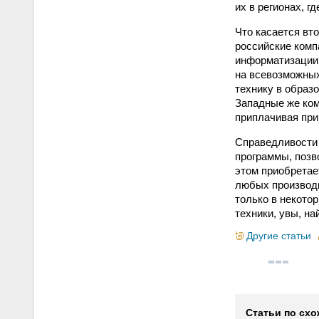
их в регионах, г
Что касается вт
российские комп
информатизации 
на всевозможны
технику в образо
Западные же ком
приплачивая при
Справедливости 
программы, позв
этом приобретает
любых производи
только в некото
техники, увы, на
Другие статьи
Статьи по схо